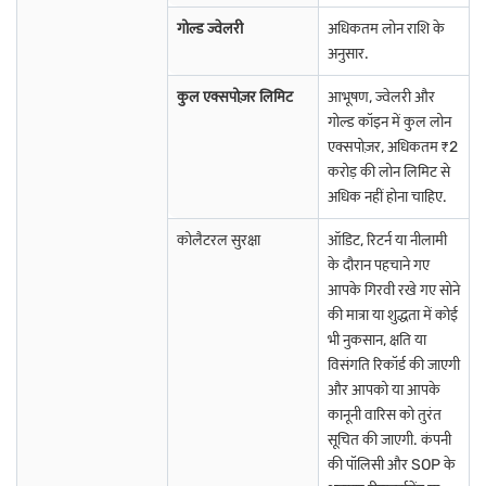
गोल्ड ज्वेलरी
अधिकतम लोन राशि के
अन्य शहरों में गोल्ड लोन के बारे में अधिक जानें
अनुसार.
कुल एक्सपोज़र लिमिट
आभूषण, ज्वेलरी और
भागलपुर में गोल्ड लोन
औरंगाबाद में गोल्ड लोन
मदुरई में गोल्ड लोन
गोल्ड कॉइन में कुल लोन
एक्सपोज़र, अधिकतम ₹2
कानपुर में गोल्ड लोन
मुज़फ्फरपुर में गोल्ड लोन
विजयवाड़ा में गोल्ड लोन
करोड़ की लोन लिमिट से
अधिक नहीं होना चाहिए.
झुन्झुनु में गोल्ड लोन
विशाखापट्नम में गोल्ड लोन
कोल्लम में गोल्ड लोन
कोलैटरल सुरक्षा
ऑडिट, रिटर्न या नीलामी
ईरोड में गोल्ड लोन
भुवनेश्वर में गोल्ड लोन
राजमंड्री में गोल्ड लोन
के दौरान पहचाने गए
आपके गिरवी रखे गए सोने
कोल्हापुर में गोल्ड लोन
लखनऊ में गोल्ड लोन
पुणे में गोल्ड लोन
की मात्रा या शुद्धता में कोई
भी नुकसान, क्षति या
मदुरई में गोल्ड लोन
नोएडा में गोल्ड लोन
शिमला में गोल्ड लोन
विसंगति रिकॉर्ड की जाएगी
और आपको या आपके
नागरकोइल में गोल्ड लोन
सूरत में गोल्ड लोन
अहमदाबाद में गोल्ड लोन
कानूनी वारिस को तुरंत
सूचित की जाएगी. कंपनी
की पॉलिसी और SOP के