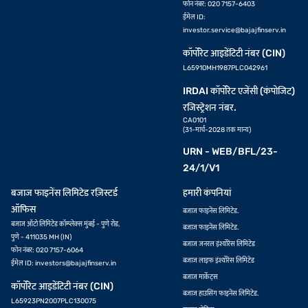
फोन नंबर: 020 7157-6403
ईमेल ID:
investor.service@bajajfinserv.in
कॉर्पोरेट आइडेंटिटी नंबर (CIN)
L65910MH1987PLC042961
IRDAI कॉर्पोरेट एजेंसी (कंपोजिट)
रजिस्ट्रेशन नंबर.
CA0101
(31-मार्च-2028 तक मान्य)
URN - WEB/BFL/23-
24/1/V1
बजाज फाइनेंस लिमिटेड रज़िस्टर्ड
हमारी कंपनियां
ऑफिस
बजाज फाइनेंस लिमिटेड.
बजाज ऑटो लिमिटेड कॉम्प्लेक्स मुंबई - पुणे रोड,
बजाज फाइनेंस लिमिटेड.
पुणे - 411035 MH (IN)
बजाज जनरल इंश्योरेंस लिमिटेड
फोन नंबर: 020 7157-6064
बजाज लाइफ इंश्योरेंस लिमिटेड
ईमेल ID:
investors@bajajfinserv.in
बजाज मार्केट्स
कॉर्पोरेट आइडेंटिटी नंबर (CIN)
बजाज हाउसिंग फाइनेंस लिमिटेड.
L65923PN2007PLC130075