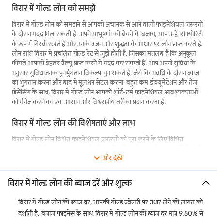
विरार में गोल्ड लोन को समझें
विरार में गोल्ड लोन को समझने से आपको अचानक से आने वाली फाइनेंशियल ज़रूरतों
के दौरान मदद मिल सकती है. अपने आभूषणों को बेचने के बजाय, आप उन्हें सिक्योरिटी
के रूप में गिरवी रखते हैं और उनके वजन और शुद्धता के आधार पर लोन प्राप्त करते हैं.
लोन राशि विरार में प्रचलित गोल्ड रेट से जुड़ी होती है, जिसका मतलब है कि अनुकूल
कीमतें आपको बेहतर वैल्यू प्राप्त करने में मदद कर सकती हैं. आप अपनी सुविधा के
अनुसार सुविधाजनक पुनर्भुगतान विकल्प चुन सकते हैं, जैसे कि अवधि के दौरान ब्याज
का भुगतान करना और बाद में मूलधन सेटल करना. बहुत कम डॉक्यूमेंटेशन और तेज़
प्रोसेसिंग के साथ, विरार में गोल्ड लोन आपको शॉर्ट-टर्म फाइनेंशियल आवश्यकताओं
को मैनेज करने का एक आसान और विश्वसनीय तरीका प्रदान करता है.
विरार में गोल्ड लोन की विशेषताएं और लाभ
विरार में गोल्ड लोन विभिन्न फाइनेंशियल ज़रूरतों को पूरा करने के लिए विभिन्न
लाभदायक विशेषताएं प्रदान करता है.
गोल्ड लोन की विशेषताएं
और लाभ उन्हें विरार के
और देखें
निवासियों के लिए आकर्षक फाइनेंशियल प्रोडक्ट बनाते हैं. अगर आप फंड का तेज़
एक्सेस चाहते हैं, तो बजाज फाइनेंस गोल्ड लोन आसान समाधान प्रदान करता है. हमारा
गोल्ड लोन आपको अपने सभी प्लान किए गए और आकस्मिक खर्चों को बहुत आसानी से
विरार में गोल्ड लोन की ब्याज दरें और शुल्क
संभालने में सक्षम बनाता है, जिससे कई लाभ मिलते हैं:
विरार में गोल्ड लोन की ब्याज दर, आपकी गोल्ड ज्वेलरी पर उधार लेने की लागत को
पार्ट-रिलीज़ सुविधा
हमारी
गोल्ड लोन पार्ट रिलीज़ सुविधा
के साथ, आप अपने लोन के एक हिस्से का
दर्शाती है. बजाज फाइनेंस के साथ, विरार में गोल्ड लोन की ब्याज दर मात्र 9.50% से