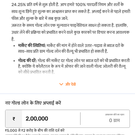
पुनर्भुगतान कर सकते हैं और अपनी लोन अवधि समाप्त होने से पहले अपनी गोल्ड
24.25% प्रति वर्ष से शुरू होती है. आप हमारे 100% पारदर्शी नियम और शर्तों के
ज्वेलरी का एक हिस्सा वापस ले सकते हैं.
साथ शून्य छिपे हुए शुल्क का आश्वासन प्राप्त कर सकते हैं. अप्लाई करने से पहले हमारी
फीस और शुल्क के बारे में सब कुछ जानें.
कोई पार्ट-प्री-पेमेंट या फोरक्लोज़र शुल्क नहीं*
अपने लोन का एक हिस्सा पहले ही चुकाएं या बिना किसी अतिरिक्त लागत के पूरी
ज़रूरत के समय गोल्ड लोन एक मूल्यवान फाइनेंशियल साधन हो सकता है. हालांकि,
राशि का भुगतान करें.
उधार लेने की प्रक्रिया को प्रभावित करने वाले कुछ कारकों पर विचार करना आवश्यक
है.
पारदर्शी मूल्यांकन
मार्केट की स्थितियां:
मार्केट की मांग में होने वाले उतार-चढ़ाव से ब्याज दरों के
यह सुनिश्चित करने के लिए कि आपको अपने सोने के लिए सर्वश्रेष्ठ वैल्यू मिलती है,
साथ-साथ प्रति ग्राम गोल्ड लोन की वैल्यू भी प्रभावित हो सकती है.
हम अपनी सभी शाखा में टॉप क्वालिटी कैरेट मीटर का उपयोग करते हैं.
गोल्ड की दरें:
गोल्ड की मार्केट दर गोल्ड लोन पर ब्याज दरों को भी प्रभावित करती
गोल्ड का मुफ्त इंश्योरेंस
है, क्योंकि ये कोलैटरल के रूप में ऑफर की जाने वाली गोल्ड ज्वेलरी की वैल्यू
हमारा फ्री बीमा हमारी कस्टडी में होने पर आपकी गोल्ड ज्वेलरी की चोरी या नुकसान
को सीधे प्रभावित करती है.
के खिलाफ कवर करता है.
पुनर्भुगतान की फ्रिक्वेंसी:
आपके गोल्ड लोन पर ब्याज भुगतान की फ्रिक्वेंसी भी
सुविधाजनक पुनर्भुगतान विकल्प
और देखें
ब्याज दर को प्रभावित करती है.
हम कई पुनर्भुगतान विकल्प प्रदान करते हैं, जहां आप अपनी सुविधा के अनुसार
मासिक, द्वि-मासिक, त्रैमासिक, अर्ध-वार्षिक या वार्षिक आधार पर ब्याज का
भुगतान करने का विकल्प चुन सकते हैं. कृपया ध्यान दें कि मूल राशि और लंबित
नए गोल्ड लोन के लिए अप्लाई करें
ब्याज, अगर कोई हो, लोन मेच्योरिटी के समय भुगतान के लिए देय होगा.
आवश्यक सोने का वज़न
आसान एप्लीकेशन प्रोसेस
₹
0
ग्राम
गोल्ड लोन के लिए ऑनलाइन अप्लाई करें. जब आप अपने शहर में हमारी
गोल्ड
लोन ब्रांच
में जाएंगे, तो हमारे ग्राहक प्रतिनिधि आपकी एप्लीकेशन में आपकी मदद
₹5,000 से ₹2 करोड़ के बीच की राशि दर्ज करें