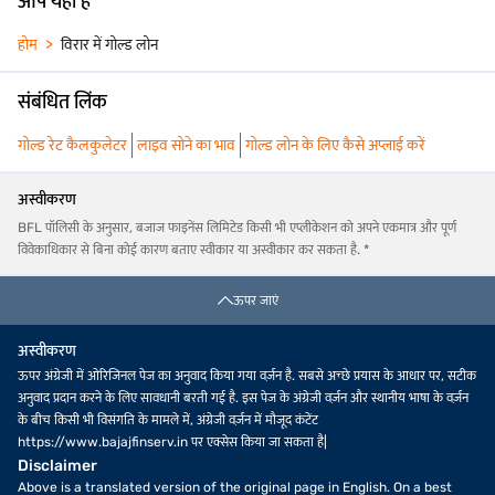
आप यहां हैं
होम
विरार में गोल्ड लोन
संबंधित लिंक
गोल्ड रेट कैलकुलेटर
लाइव सोने का भाव
गोल्ड लोन के लिए कैसे अप्लाई करें
अस्वीकरण
BFL पॉलिसी के अनुसार, बजाज फाइनेंस लिमिटेड किसी भी एप्लीकेशन को अपने एकमात्र और पूर्ण
विवेकाधिकार से बिना कोई कारण बताए स्वीकार या अस्वीकार कर सकता है. *
ऊपर जाएं
अस्वीकरण
ऊपर अंग्रेजी में ओरिजिनल पेज का अनुवाद किया गया वर्ज़न है. सबसे अच्छे प्रयास के आधार पर, सटीक
अनुवाद प्रदान करने के लिए सावधानी बरती गई है. इस पेज के अंग्रेजी वर्ज़न और स्थानीय भाषा के वर्ज़न
के बीच किसी भी विसंगति के मामले में, अंग्रेजी वर्ज़न में मौजूद कंटेंट
https://www.bajajfinserv.in पर एक्सेस किया जा सकता है|
Disclaimer
Above is a translated version of the original page in English. On a best