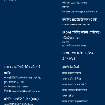
फोन नंबर: 020 7157-6403
ईमेल ID:
investor.service@bajajfinserv.in
कॉर्पोरेट आइडेंटिटी नंबर (CIN)
L65910MH1987PLC042961
IRDAI कॉर्पोरेट एजेंसी (कंपोजिट)
रजिस्ट्रेशन नंबर.
CA0101
(31-मार्च-2028 तक मान्य)
URN - WEB/BFL/23-
24/1/V1
बजाज फाइनेंस लिमिटेड रज़िस्टर्ड
हमारी कंपनियां
ऑफिस
बजाज फाइनेंस लिमिटेड.
बजाज ऑटो लिमिटेड कॉम्प्लेक्स मुंबई - पुणे रोड,
बजाज फाइनेंस लिमिटेड.
पुणे - 411035 MH (IN)
बजाज जनरल इंश्योरेंस लिमिटेड
फोन नंबर: 020 7157-6064
बजाज लाइफ इंश्योरेंस लिमिटेड
ईमेल ID:
investors@bajajfinserv.in
बजाज मार्केट्स
कॉर्पोरेट आइडेंटिटी नंबर (CIN)
बजाज हाउसिंग फाइनेंस लिमिटेड.
L65923PN2007PLC130075