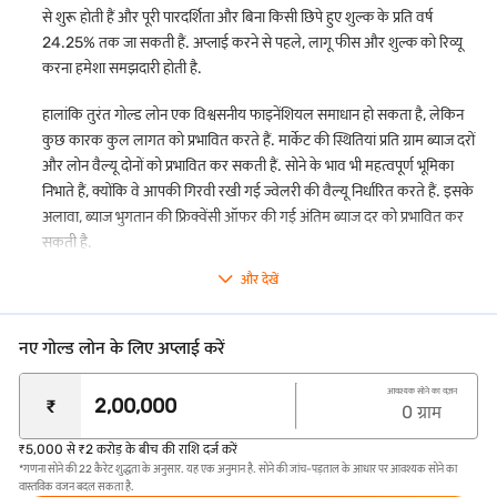
हमारी
गोल्ड लोन पार्ट रिलीज़ सुविधा
के साथ, आप अपने लोन के एक हिस्से का
से शुरू होती हैं और पूरी पारदर्शिता और बिना किसी छिपे हुए शुल्क के प्रति वर्ष
पुनर्भुगतान कर सकते हैं और अपनी लोन अवधि समाप्त होने से पहले अपनी गोल्ड
24.25% तक जा सकती हैं. अप्लाई करने से पहले, लागू फीस और शुल्क को रिव्यू
ज्वेलरी का एक हिस्सा वापस ले सकते हैं.
करना हमेशा समझदारी होती है.
कोई पार्ट-प्री-पेमेंट या फोरक्लोज़र शुल्क नहीं*
अपने लोन का एक हिस्सा पहले ही चुकाएं या बिना किसी अतिरिक्त लागत के पूरी
हालांकि तुरंत गोल्ड लोन एक विश्वसनीय फाइनेंशियल समाधान हो सकता है, लेकिन
राशि का भुगतान करें.
कुछ कारक कुल लागत को प्रभावित करते हैं. मार्केट की स्थितियां प्रति ग्राम ब्याज दरों
और लोन वैल्यू दोनों को प्रभावित कर सकती हैं. सोने के भाव भी महत्वपूर्ण भूमिका
पारदर्शी मूल्यांकन
निभाते हैं, क्योंकि वे आपकी गिरवी रखी गई ज्वेलरी की वैल्यू निर्धारित करते हैं. इसके
यह सुनिश्चित करने के लिए कि आपको अपने सोने के लिए सर्वश्रेष्ठ वैल्यू मिलती है,
हम अपनी सभी शाखा में टॉप क्वालिटी कैरेट मीटर का उपयोग करते हैं.
अलावा, ब्याज भुगतान की फ्रिक्वेंसी ऑफर की गई अंतिम ब्याज दर को प्रभावित कर
सकती है.
गोल्ड का मुफ्त इंश्योरेंस
हमारा फ्री बीमा हमारी कस्टडी में होने पर आपकी गोल्ड ज्वेलरी की चोरी या नुकसान
और देखें
के खिलाफ कवर करता है.
सुविधाजनक पुनर्भुगतान विकल्प
नए गोल्ड लोन के लिए अप्लाई करें
हम कई पुनर्भुगतान विकल्प प्रदान करते हैं, जहां आप अपनी सुविधा के अनुसार
मासिक, द्वि-मासिक, त्रैमासिक, अर्ध-वार्षिक या वार्षिक आधार पर ब्याज का
आवश्यक सोने का वज़न
भुगतान करने का विकल्प चुन सकते हैं. कृपया ध्यान दें कि मूल राशि और लंबित
₹
0
ग्राम
ब्याज, अगर कोई हो, लोन मेच्योरिटी के समय भुगतान के लिए देय होगा.
₹5,000 से ₹2 करोड़ के बीच की राशि दर्ज करें
आसान एप्लीकेशन प्रोसेस
*गणना सोने की 22 कैरेट शुद्धता के अनुसार. यह एक अनुमान है. सोने की जांच-पड़ताल के आधार पर आवश्यक सोने का
गोल्ड लोन के लिए ऑनलाइन अप्लाई करें. जब आप अपने शहर में हमारी
गोल्ड
वास्तविक वजन बदल सकता है.