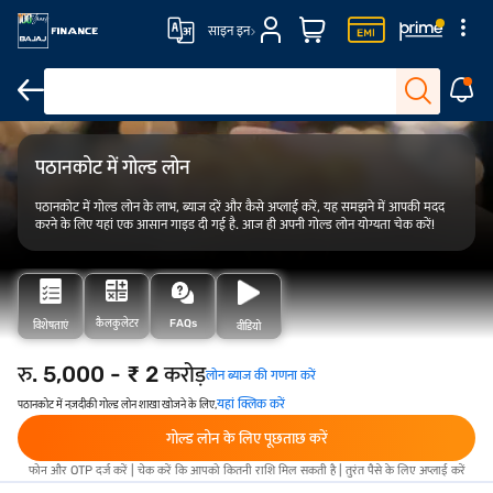
साइन इन
ओवरव्यू
फीस और शुल्क
योग्यता
आवेदन कैसे करें
पठानकोट में गोल्ड लोन
पठानकोट में गोल्ड लोन के लाभ, ब्याज दरें और कैसे अप्लाई करें, यह समझने में आपकी मदद
करने के लिए यहां एक आसान गाइड दी गई है. आज ही अपनी गोल्ड लोन योग्यता चेक करें!
कैलकुलेटर
FAQs
विशेषताएं
वीडियो
रु. 5,000 - ₹ 2 करोड़
लोन ब्याज की गणना करें
यहां क्लिक करें
पठानकोट में नज़दीकी गोल्ड लोन शाखा खोजने के लिए,
गोल्ड लोन के लिए पूछताछ करें
फोन और OTP दर्ज करें | चेक करें कि आपको कितनी राशि मिल सकती है | तुरंत पैसे के लिए अप्लाई करें