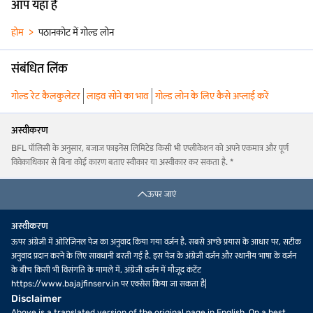
आप यहां हैं
होम
पठानकोट में गोल्ड लोन
संबंधित लिंक
गोल्ड रेट कैलकुलेटर
लाइव सोने का भाव
गोल्ड लोन के लिए कैसे अप्लाई करें
अस्वीकरण
BFL पॉलिसी के अनुसार, बजाज फाइनेंस लिमिटेड किसी भी एप्लीकेशन को अपने एकमात्र और पूर्ण
विवेकाधिकार से बिना कोई कारण बताए स्वीकार या अस्वीकार कर सकता है. *
ऊपर जाएं
अस्वीकरण
ऊपर अंग्रेजी में ओरिजिनल पेज का अनुवाद किया गया वर्ज़न है. सबसे अच्छे प्रयास के आधार पर, सटीक
अनुवाद प्रदान करने के लिए सावधानी बरती गई है. इस पेज के अंग्रेजी वर्ज़न और स्थानीय भाषा के वर्ज़न
के बीच किसी भी विसंगति के मामले में, अंग्रेजी वर्ज़न में मौजूद कंटेंट
https://www.bajajfinserv.in पर एक्सेस किया जा सकता है|
Disclaimer
Above is a translated version of the original page in English. On a best