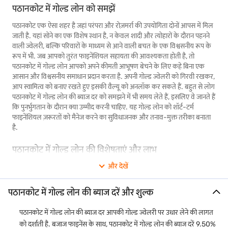
पठानकोट में गोल्ड लोन को समझें
पठानकोट एक ऐसा शहर है जहां परंपरा और रोज़मर्रा की उपयोगिता दोनों आपस में मिल
जाती है. यहां सोने का एक विशेष स्थान है, न केवल शादी और त्योहारों के दौरान पहनने
वाली ज्वेलरी, बल्कि परिवारों के माध्यम से आने वाली बचत के एक विश्वसनीय रूप के
रूप में भी. जब आपको तुरंत फाइनेंशियल सहायता की आवश्यकता होती है, तो
पठानकोट में गोल्ड लोन आपको अपने कीमती आभूषण बेचने के लिए कहे बिना एक
आसान और विश्वसनीय समाधान प्रदान करता है. अपनी गोल्ड ज्वेलरी को गिरवी रखकर,
आप स्वामित्व को बनाए रखते हुए इसकी वैल्यू को अनलॉक कर सकते हैं. बहुत से लोग
पठानकोट में गोल्ड लोन की ब्याज दर को समझने में भी समय लेते हैं, इसलिए वे जानते हैं
कि पुनर्भुगतान के दौरान क्या उम्मीद करनी चाहिए. यह गोल्ड लोन को शॉर्ट-टर्म
फाइनेंशियल ज़रूरतों को मैनेज करने का सुविधाजनक और तनाव-मुक्त तरीका बनाता
है.
पठानकोट में गोल्ड लोन की विशेषताएं और लाभ
और देखें
पठानकोट में गोल्ड लोन विभिन्न फाइनेंशियल ज़रूरतों को पूरा करने के लिए तैयार की
गई विभिन्न लाभदायक विशेषताएं प्रदान करते हैं.
गोल्ड लोन की विशेषताएं
और लाभ
उन्हें पठानकोट के निवासियों के लिए एक आकर्षक फाइनेंशियल प्रोडक्ट बनाते हैं. हमारे
पठानकोट में गोल्ड लोन की ब्याज दरें और शुल्क
गोल्ड लोन की प्रमुख विशेषताओं पर एक नज़र डालें:
पठानकोट में गोल्ड लोन की ब्याज दर आपकी गोल्ड ज्वेलरी पर उधार लेने की लागत
पार्ट-रिलीज़ सुविधा
को दर्शाती है. बजाज फाइनेंस के साथ, पठानकोट में गोल्ड लोन की ब्याज दरें 9.50%