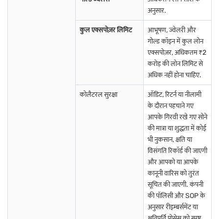
अनुसार.
पुडुचेरी में गोल्ड लोन
दिल्ली में गोल्ड लोन
तमिलनाडु में गोल्ड लोन
कुल एक्सपोज़र लिमिट
आभूषण, ज्वेलरी और
गोल्ड कॉइन में कुल लोन
अन्य शहरों में गोल्ड लोन के बारे में अधिक जानें
एक्सपोज़र, अधिकतम ₹2
करोड़ की लोन लिमिट से
अधिक नहीं होना चाहिए.
भागलपुर में गोल्ड लोन
औरंगाबाद में गोल्ड लोन
मदुरई में गोल्ड लोन
कोलैटरल सुरक्षा
ऑडिट, रिटर्न या नीलामी
कानपुर में गोल्ड लोन
मुज़फ्फरपुर में गोल्ड लोन
विजयवाड़ा में गोल्ड लोन
के दौरान पहचाने गए
आपके गिरवी रखे गए सोने
झुन्झुनु में गोल्ड लोन
विशाखापट्नम में गोल्ड लोन
कोल्लम में गोल्ड लोन
की मात्रा या शुद्धता में कोई
भी नुकसान, क्षति या
ईरोड में गोल्ड लोन
भुवनेश्वर में गोल्ड लोन
राजमंड्री में गोल्ड लोन
विसंगति रिकॉर्ड की जाएगी
कोल्हापुर में गोल्ड लोन
लखनऊ में गोल्ड लोन
पुणे में गोल्ड लोन
और आपको या आपके
कानूनी वारिस को तुरंत
मदुरई में गोल्ड लोन
नोएडा में गोल्ड लोन
शिमला में गोल्ड लोन
सूचित की जाएगी. कंपनी
की पॉलिसी और SOP के
नागरकोइल में गोल्ड लोन
सूरत में गोल्ड लोन
अहमदाबाद में गोल्ड लोन
अनुसार रीइम्बर्समेंट या
क्षतिपूर्ति प्रोसेस को स्पष्ट