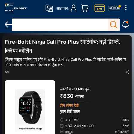
साइन इन
स्पोर्ट्स घड़ियां
4G SIM और Wi-fi कनेक्टिविटी के साथ स्मार्टवॉच
महिलाओं की घड़िय
Fire-Boltt Ninja Call Pro Plus स्मार्टवॉच: बड़ी डिस्प्ले,
क्लियर कॉलिंग
क्लियर ब्लूटूथ कॉलिंग पाएं और Fire-Boltt Ninja Call Pro Plus की वाइब्रेंट, लार्ज-स्क्रीन पर
100+ मोड के साथ अपनी फिटनेस को ट्रैक करें.
स्मार्टवॉच पर EMIs शुरू
₹830
/महीना
लोन ऑफर देखें
मुख्य विशिष्टताएं
आयताकार
आकार
1.83-2.01 इंच LCD
डिस्प्ले
ब्लूटूथ
कनेक्टिविटी