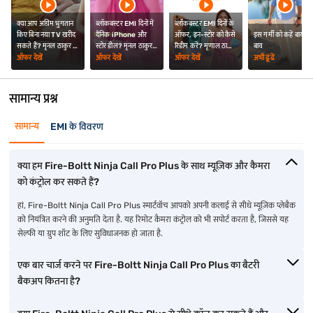
क्या आप अग्रिम भुगतान
ब्लॉकबस्टर EMI दिनों में
ब्लॉकबस्टर EMI दिनों के
किए बिना नया TV खरीद
दैनिक iPhone और
ऑफर, इन-स्टोर को कैसे
इस गर्मी को कहें बाय-
सकते हैं? मृनल ठाकुर ने
स्टोर डील? मृनल ठाकुर ने
रिडीम करें? मृणाल ठाकुर
बाय
दी जानकारी
दी जानकारी
ने आपको बताया
ऑफर देखें
ऑफर देखें
ऑफर देखें
अभी ढूंढें
सामान्य प्रश्न
सामान्य
EMI के विवरण
क्या हम Fire-Boltt Ninja Call Pro Plus के साथ म्यूज़िक और कैमरा
को कंट्रोल कर सकते हैं?
हां, Fire-Boltt Ninja Call Pro Plus स्मार्टवॉच आपको अपनी कलाई से सीधे म्यूज़िक प्लेबैक
को नियंत्रित करने की अनुमति देता है. यह रिमोट कैमरा कंट्रोल को भी सपोर्ट करता है, जिससे यह
सेल्फी या ग्रुप शॉट के लिए सुविधाजनक हो जाता है.
एक बार चार्ज करने पर Fire-Boltt Ninja Call Pro Plus का बैटरी
बैकअप कितना है?