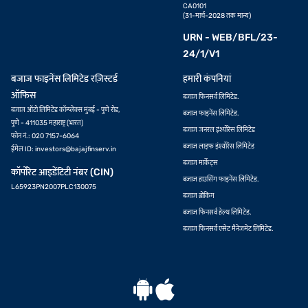
CA0101
(31-मार्च-2028 तक मान्य)
URN - WEB/BFL/23-
24/1/V1
बजाज फाइनेंस लिमिटेड रज़िस्टर्ड
हमारी कंपनियां
ऑफिस
बजाज फिनसर्व लिमिटेड.
बजाज ऑटो लिमिटेड कॉम्प्लेक्स मुंबई - पुणे रोड,
बजाज फाइनेंस लिमिटेड.
पुणे - 411035 महाराष्ट्र (भारत)
बजाज जनरल इंश्योरेंस लिमिटेड
फोन नं.: 020 7157-6064
बजाज लाइफ इंश्योरेंस लिमिटेड
ईमेल ID:
investors@bajajfinserv.in
बजाज मार्केट्स
कॉर्पोरेट आइडेंटिटी नंबर (CIN)
बजाज हाउसिंग फाइनेंस लिमिटेड.
L65923PN2007PLC130075
बजाज ब्रोकिंग
बजाज फिनसर्व हेल्थ लिमिटेड.
बजाज फिनसर्व एसेट मैनेजमेंट लिमिटेड.