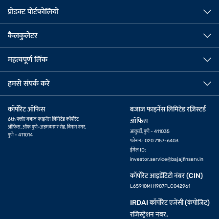
प्रोडक्ट पोर्टफोलियो
कैलकुलेटर
महत्वपूर्ण लिंक
हमसे संपर्क करें
कॉर्पोरेट ऑफिस
बजाज फाइनेंस लिमिटेड रज़िस्टर्ड
6th फ्लोर बजाज फाइनेंस लिमिटेड कॉर्पोरेट
ऑफिस
ऑफिस, ऑफ पुणे-अहमदनगर रोड, विमान नगर,
आकुर्डी, पुणे - 411035
पुणे - 411014
फोन नं.: 020 7157-6403
ईमेल ID:
investor.service@bajajfinserv.in
कॉर्पोरेट आइडेंटिटी नंबर (CIN)
L65910MH1987PLC042961
IRDAI कॉर्पोरेट एजेंसी (कंपोजिट)
रजिस्ट्रेशन नंबर.