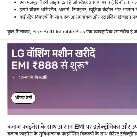
एक मजबूत बैटरी लाइफ देता है जो स्टैंडर्ड उपयोग पर कई दिनों तक
इसमें वॉयस असिस्टेंस, अलार्म, रिमाइंडर, म्यूज़िक कंट्रोल और आसा
कई स्ट्रैप विकल्पों के साथ एक आरामदायक और स्टाइलिश डिज़ाइन प्र
कुल मिलाकर, Fire-Boltt Infinible Plus एक व्यावहारिक स्मार्टवॉच है जो 
LG वॉशिंग मशीन खरीदें
EMI ₹888 से शुरू*
12-महीने की अवधि
ऑफर देखें
बजाज फाइनेंस के साथ आसान EMI पर इलेक्ट्रॉनिक्स और उ
बजाज फाइनेंस के सुविधाजनक फाइनेंसिंग विकल्पों के साथ लेटेस्ट इलेक्