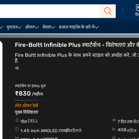
|
हिं
भुगतान
ऑफर
सेवाएं
बजाज फाइनेंस के बारे में
महिलाओं की घड़ियां
पुरुषों के लिए स्मार्टवॉच
Fire-Boltt Infinible Plus स्मार्टवॉच - विशेषताएं और क
Fire Boltt Infinible Plus के साथ अपने स्टाइल को अपग्रेड करें, जो उ
हैं.
स्मार्टवॉच पर EMIs शुरू
₹830
/महीना
लोन ऑफर देखें
मुख्य विशिष्टताएं
DELL
गोल
7 दिन तक
बैट
4GB
1.43-inch AMOLED टचस्क्रीन
डिस्प्ले
स्टोरेज