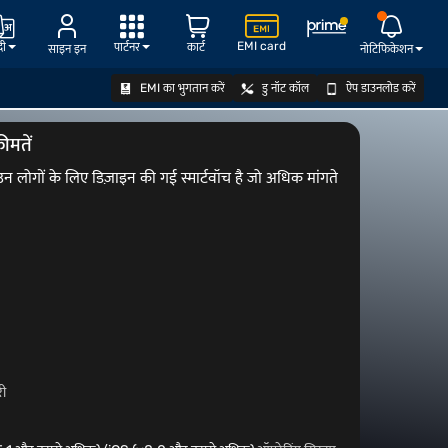
EMI card
दी
पार्टनर
कार्ट
साइन इन
नोटिफिकेशन
EMI का भुगतान करें
डु नॉट कॉल
ऐप डाउनलोड करें
ऑफर देखें
ीमतें
न लोगों के लिए डिज़ाइन की गई स्मार्टवॉच है जो अधिक मांगते
री