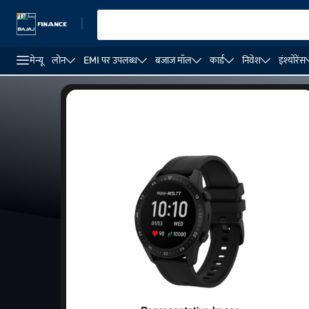
|
मेन्यू
लोन
EMI पर उपलब्ध
बजाज मॉल
कार्ड
निवेश
इंश्योरेंस
स्पोर्ट्स घड़ियां
4G SIM और Wi-fi कनेक्टिविटी के साथ स्मार्टवॉच