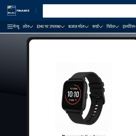
|
मेन्यू
लोन
EMI पर उपलब्ध
बजाज मॉल
कार्ड
निवेश
इंश्योरेंस
स्पोर्ट्स घड़ियां
4G SIM और Wi-fi कनेक्टिविटी के साथ स्मार्टवॉच