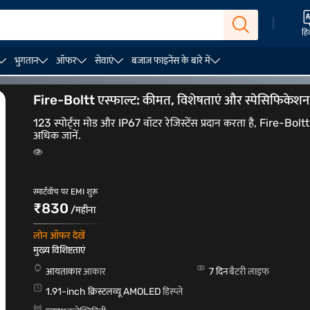
|
हिं
भुगतान
ऑफर
सेवाएं
बजाज फाइनेंस के बारे में
महिलाओं की घड़ियां
पुरुषों के लिए स्मार्टवॉच
Fire-Boltt एस्फाल्ट: कीमत, विशेषताएं और स्पेसिफिकेशन
123 स्पोर्ट्स मोड और IP67 वॉटर रेजिस्टेंस प्रदान करता है, Fire-Boltt
अधिक जानें.
स्मार्टवॉच पर EMI शुरू
₹830
/महीना
लोन ऑफर देखें
मुख्य विशिष्टताएं
आयताकार
आकार
7 दिन
बैटरी लाइफ
1.91-inch क्रिस्टलव्यू AMOLED
डिस्प्ले