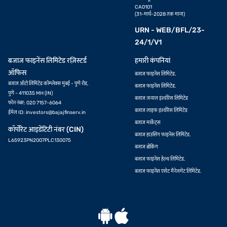
CA0101
(31-मार्च-2028 तक मान्य)
URN - WEB/BFL/23-
24/1/V1
बजाज फाइनेंस लिमिटेड रज़िस्टर्ड
हमारी कंपनियां
ऑफिस
बजाज फाइनेंस लिमिटेड.
बजाज ऑटो लिमिटेड कॉम्प्लेक्स मुंबई - पुणे रोड,
बजाज फाइनेंस लिमिटेड.
पुणे - 411035 MH (IN)
बजाज जनरल इंश्योरेंस लिमिटेड
फोन नंबर: 020 7157-6064
बजाज लाइफ इंश्योरेंस लिमिटेड
ईमेल ID:
investors@bajajfinserv.in
बजाज मार्केट्स
कॉर्पोरेट आइडेंटिटी नंबर (CIN)
बजाज हाउसिंग फाइनेंस लिमिटेड.
L65923PN2007PLC130075
बजाज ब्रोकिंग
बजाज फाइनेंस हेल्थ लिमिटेड.
बजाज फाइनेंस एसेट मैनेजमेंट लिमिटेड.