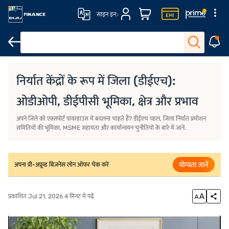
साइन इन
बिज़नेस लोन
बिज़नेस लोन की ब्याज दर
बिज़नेस लोन EMI कैलकुलेटर
बिज़नेस लो
निर्यात केंद्रों के रूप में जिला (डीईएच):
ओडीओपी, डीईपीसी भूमिका, क्षेत्र और प्रभाव
अपने जिले को एक्सपोर्ट पावरहाउस में बदलना चाहते हैं? डीईएच पहल, जिला निर्यात प्रमोशन
समितियों की भूमिका, MSME सहायता और कार्यान्वयन चुनौतियों के बारे में जानें.
योग्यता जानें
अपना प्री-अप्रूव्ड बिज़नेस लोन ऑफर चेक करें
प्रकाशित Jul 21, 2026 4 मिनट में पढ़ें