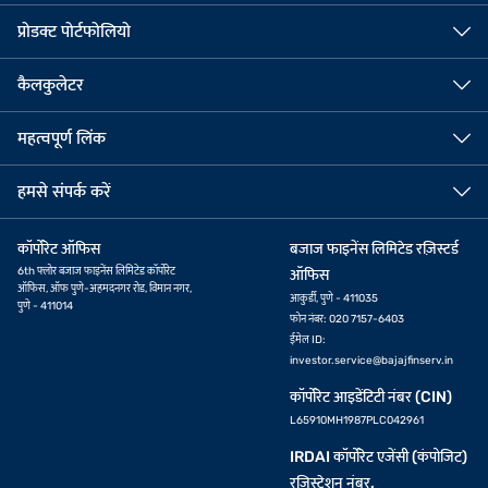
प्रोडक्ट पोर्टफोलियो
कैलकुलेटर
महत्वपूर्ण लिंक
हमसे संपर्क करें
कॉर्पोरेट ऑफिस
बजाज फाइनेंस लिमिटेड रज़िस्टर्ड
6th फ्लोर बजाज फाइनेंस लिमिटेड कॉर्पोरेट
ऑफिस
ऑफिस, ऑफ पुणे-अहमदनगर रोड, विमान नगर,
आकुर्डी, पुणे - 411035
पुणे - 411014
फोन नंबर: 020 7157-6403
ईमेल ID:
investor.service@bajajfinserv.in
कॉर्पोरेट आइडेंटिटी नंबर (CIN)
L65910MH1987PLC042961
IRDAI कॉर्पोरेट एजेंसी (कंपोजिट)
रजिस्ट्रेशन नंबर.