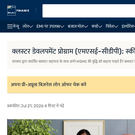
|
मेन्यू
लोन
EMI पर उपलब्ध
बजाज मॉल
कार्ड
निवेश
इंश्योरेंस
बिज़नेस लोन
बिज़नेस लोन की ब्याज दर
बिज़नेस लोन EMI कैलकु
क्लस्टर डेवलपमेंट प्रोग्राम (एमएसई-सीडीपी): स
सरकार द्वारा समर्थित क्लस्टर सहायता के साथ अपने MSME की वृद्धि को बढ़ाना चाहते हैं? क्लस्टर डेव
अपना प्री-अप्रूव्ड बिज़नेस लोन ऑफर चेक करें
प्रकाशित Jul 21, 2026 4 मिनट में पढ़ें