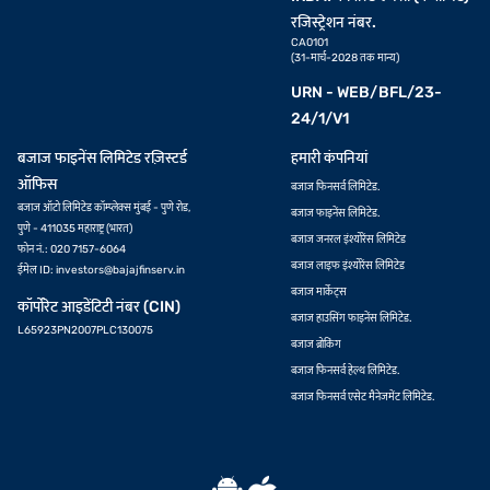
रजिस्ट्रेशन नंबर.
CA0101
(31-मार्च-2028 तक मान्य)
URN - WEB/BFL/23-
24/1/V1
बजाज फाइनेंस लिमिटेड रज़िस्टर्ड
हमारी कंपनियां
ऑफिस
बजाज फिनसर्व लिमिटेड.
बजाज ऑटो लिमिटेड कॉम्प्लेक्स मुंबई - पुणे रोड,
बजाज फाइनेंस लिमिटेड.
पुणे - 411035 महाराष्ट्र (भारत)
बजाज जनरल इंश्योरेंस लिमिटेड
फोन नं.: 020 7157-6064
बजाज लाइफ इंश्योरेंस लिमिटेड
ईमेल ID:
investors@bajajfinserv.in
बजाज मार्केट्स
कॉर्पोरेट आइडेंटिटी नंबर (CIN)
बजाज हाउसिंग फाइनेंस लिमिटेड.
L65923PN2007PLC130075
बजाज ब्रोकिंग
बजाज फिनसर्व हेल्थ लिमिटेड.
बजाज फिनसर्व एसेट मैनेजमेंट लिमिटेड.