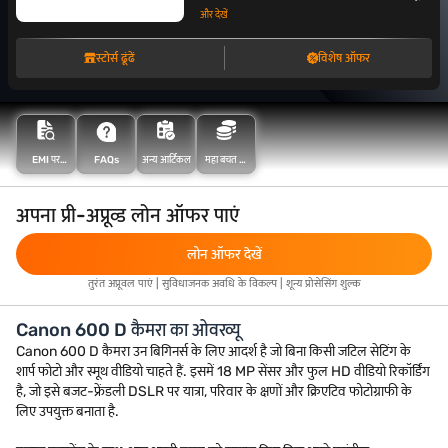
और देखें
स्टोर्स ढूंढें
विशेष ऑफर
FAQs
महा बचत के
EMI पर
अन्य आर्टिकल
साथ अधिक
खरीदारी करें
बचत करें
अपना प्री-अप्रूव्ड लोन ऑफर पाएं
लोन ऑफर देखें
तुरंत अप्रूवल पाएं | सुविधाजनक अवधि के विकल्प | शून्य प्रोसेसिंग शुल्क
Canon 600 D कैमरा का ओवरव्यू
Canon 600 D कैमरा उन बिगिनर्स के लिए आदर्श है जो बिना किसी जटिल सेटिंग के
शार्प फोटो और स्मूथ वीडियो चाहते हैं. इसमें 18 MP सेंसर और फुल HD वीडियो रिकॉर्डिंग
है, जो इसे बजट-फ्रेंडली DSLR पर यात्रा, परिवार के क्षणों और क्रिएटिव फोटोग्राफी के
लिए उपयुक्त बनाता है.