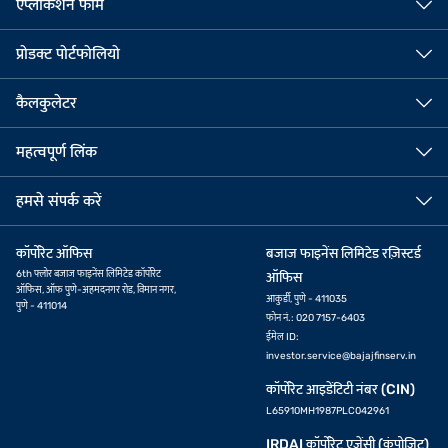
एप्लीकेशन फॉर्म
प्रोडक्ट पोर्टफोलियो
कैलकुलेटर
महत्वपूर्ण लिंक
हमसे संपर्क करें
कॉर्पोरेट ऑफिस
बजाज फाइनेंस लिमिटेड रज़िस्टर्ड
6th फ्लोर बजाज फाइनेंस लिमिटेड कॉर्पोरेट
ऑफिस
ऑफिस, ऑफ पुणे-अहमदनगर रोड, विमान नगर,
आकुर्डी, पुणे - 411035
पुणे - 411014
फोन नं.: 020 7157-6403
ईमेल ID:
investor.service@bajajfinserv.in
कॉर्पोरेट आइडेंटिटी नंबर (CIN)
L65910MH1987PLC042961
IRDAI कॉर्पोरेट एजेंसी (कंपोजिट)