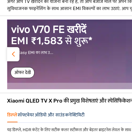
अगर आप TV खरीदने की योजना बना रहे हैं, तो आप बजाज मॉल पर अपने विकल्
सुविधाजनक फाइनेंसिंग के साथ आसान EMI विकल्पों का लाभ उठाएं. आप चुनिं
iPhone 17 Pro खरीदें
EMI ₹5,621 से शुरू*
Easy EMI का लाभ उ...
ऑफर देखें
Xiaomi QLED TV X Pro की प्रमुख विशेषताएं और स्पेसिफिकेश
डिस्प्ले
सॉफ्टवेयर
ऑडियो और साउंड
कनेक्टिविटी
यह डिस्प्ले, HDR कंटेंट के लिए सटीक कलर सटीकता और बेहतर ब्राइटनेस लेवल के साथ शान