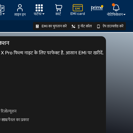
EMI card
दी
पार्टनर
कार्ट
साइन इन
नोटिफिकेशन
EMI का भुगतान करें
डु नॉट कॉल
ऐप डाउनलोड करें
ऑफर देखें
केशन
X Pro फिल्म नाइट के लिए परफेक्ट है. आसान EMI पर खरीदें.
ल
रिज़ोल्यूशन
े साथ
पैनल का प्रकार