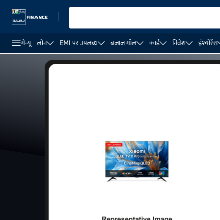
|
मेन्यू
लोन
EMI पर उपलब्ध
बजाज मॉल
कार्ड
निवेश
इंश्योरेंस
LG TVs
Haier TVs
Sony Bravia TVs
ACER TVs