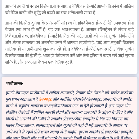
आपकी उंगलियों पर इन विशेषताओं के साथ, इक्विफैक्स ई-पोर्ट आपके बिज़नेस में जोखिम
को मैनेज करने और वृद्धि को बढ़ाने का एक शक्तिशाली साधन है.
आज की बिज़नेस दुनिया के प्रतिस्पर्धी परिदृश्य में, इक्विफैक्स ई-पार्ट जैसे उपकरण होना
केवल एक लाभ ही नहीं है; यह एक आवश्यकता है. आसान रजिस्ट्रेशन से लेकर कई
विशेषताओं तक, इक्विफैक्स ई-पार्ट बिज़नेस की जटिलताओं को जानने, सूचित निर्णय लेने
और अंततः सफलता को अनलॉक करने में आपका सहयोगी है. चाहे आप अनुभवी बिज़नेस
मालिक हों या अभी-अभी शुरू कर रहे हों, इक्विफैक्स ई-पोर्ट एक स्मार्ट, अधिक सूचित
बिज़नेस यात्रा की कुंजी है. आज ही पंजीकरण करें और ऐसी दुनिया में कदम रखें जहां सूचना
शक्ति है, और सफलता केवल एक क्लिक दूर है.
अस्वीकरण:
हमारी वेबसाइट या सेवाओं में शामिल जानकारी, प्रोडक्ट और सेवाओं को अपडेट करने का
पूरा ध्यान रखा जाता है
वेबसाइट
और संबंधित प्लेटफॉर्म/वेबसाइट, जानकारी को अपडेट
करने में अनुचित गलतियां या टाइपोग्राफिकल एरर या देरी हो सकती है. इस साइट और
संबंधित वेबपेजों में शामिल सामग्री संदर्भ और सामान्य जानकारी के उद्देश्य के लिए है और
किसी भी असंगति की स्थिति में संबंधित प्रोडक्ट/सेवा डॉक्यूमेंट में दिए गए विवरण का
पालन किया जाएगा. सब्सक्राइबर्स और यूज़र्स को यहां दी गई जानकारी के आधार पर
आगे बढ़ने से पहले प्रोफेशनल सलाह लेनी चाहिए. कृपया संबंधित प्रोडक्ट/सेवा डॉक्यूमेंट
और लागू नियमों और शर्तों को पढ़ने के बाद ही किसी भी प्रोडक्ट या सेवा के बारे में सोच-