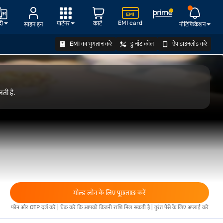
EMI card
दी
पार्टनर
कार्ट
साइन इन
नोटिफिकेशन
EMI का भुगतान करें
डु नॉट कॉल
ऐप डाउनलोड करें
योग्यता जानें
लती है.
गोल्ड लोन के लिए पूछताछ करें
फोन और OTP दर्ज करें | चेक करें कि आपको कितनी राशि मिल सकती है | तुरंत पैसे के लिए अप्लाई करें