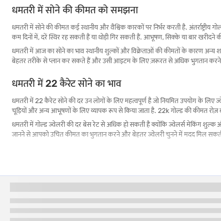
धमतरी में सोने की कीमत को समझना
धमतरी में सोने की कीमत कई स्थानीय और वैश्विक कारकों पर निर्भर करती है. अंतर्राष्ट्रीय ग
कम दिनों में, दरें स्थिर रह सकती हैं या थोड़ी गिर सकती हैं. आभूषण, सिक्के या बार खरीदने क
धमतरी में आज का सोने का भाव स्थानीय शुल्कों और विक्रेताओं की कीमतों के कारण अन्य श
बेहतर तरीके से प्लान कर सकते हैं और उसी आइटम के लिए ज़रूरत से अधिक भुगतान करने 
धमतरी में 22 कैरेट सोने का भाव
धमतरी में 22 कैरेट सोने की दर उन लोगों के लिए महत्वपूर्ण है जो नियमित उपयोग के लिए ज्वे
चूड़ियों और अन्य आभूषणों के लिए व्यापक रूप से किया जाता है. 22k गोल्ड की कीमत रोज़ 
धमतरी में गोल्ड ज्वेलरी की दर बेस रेट से अधिक हो सकती है क्योंकि ज्वेलर्स मेकिंग शुल
जानने से आपको उचित कीमत का भुगतान करने और बेहतर ज्वेलरी चुनने में मदद मिल सकती
धमतरी में 24 कैरेट सोने का भाव
धमतरी में 24 कैरेट सोने की दर आमतौर पर उन लोगों द्वारा चेक की जाती है जो निवेश के लिए
होती हैं, इसलिए यह नरम होती है और आमतौर पर रोज पहनने वाली ज्वेलरी के लिए इस्तेमाल नह
धमतरी में 24k सोने की कीमत अक्सर 22 कैरेट सोने की दर से अधिक होती है क्योंकि यह शु
बारे में पढ़ें. इससे आपको शुद्धता और वैल्यू को अधिक स्पष्ट रूप से समझने में मदद मिल सकत