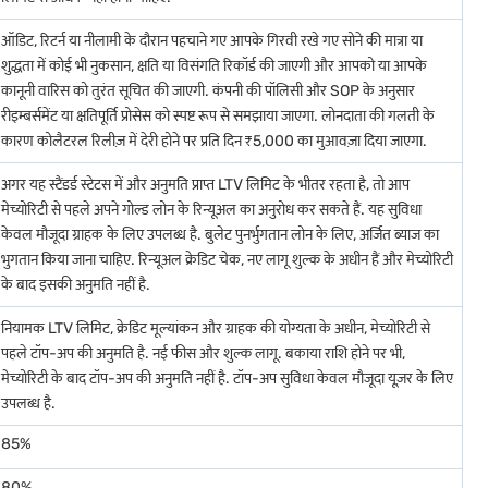
ऑडिट, रिटर्न या नीलामी के दौरान पहचाने गए आपके गिरवी रखे गए सोने की मात्रा या
शुद्धता में कोई भी नुकसान, क्षति या विसंगति रिकॉर्ड की जाएगी और आपको या आपके
कानूनी वारिस को तुरंत सूचित की जाएगी. कंपनी की पॉलिसी और SOP के अनुसार
रीइम्बर्समेंट या क्षतिपूर्ति प्रोसेस को स्पष्ट रूप से समझाया जाएगा. लोनदाता की गलती के
कारण कोलैटरल रिलीज़ में देरी होने पर प्रति दिन ₹5,000 का मुआवज़ा दिया जाएगा.
अगर यह स्टैंडर्ड स्टेटस में और अनुमति प्राप्त LTV लिमिट के भीतर रहता है, तो आप
मेच्योरिटी से पहले अपने गोल्ड लोन के रिन्यूअल का अनुरोध कर सकते हैं. यह सुविधा
केवल मौजूदा ग्राहक के लिए उपलब्ध है. बुलेट पुनर्भुगतान लोन के लिए, अर्जित ब्याज का
भुगतान किया जाना चाहिए. रिन्यूअल क्रेडिट चेक, नए लागू शुल्क के अधीन हैं और मेच्योरिटी
के बाद इसकी अनुमति नहीं है.
नियामक LTV लिमिट, क्रेडिट मूल्यांकन और ग्राहक की योग्यता के अधीन, मेच्योरिटी से
पहले टॉप-अप की अनुमति है. नई फीस और शुल्क लागू. बकाया राशि होने पर भी,
लाभ कम हो जाते हैं.
मेच्योरिटी के बाद टॉप-अप की अनुमति नहीं है. टॉप-अप सुविधा केवल मौजूदा यूज़र के लिए
उपलब्ध है.
85%
ाइल करने के तरीके में सुविधा प्रदान करता है.
80%