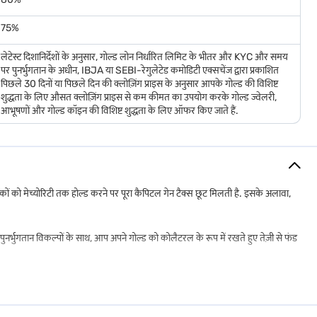
गों के लिए, बजाज फाइनेंस गोल्ड लोन गोल्ड ज्वेलरी पर तेज़, सुविधाजनक समाधान प्रदान
75%
लेटेस्ट दिशानिर्देशों के अनुसार, गोल्ड लोन निर्धारित लिमिट के भीतर और KYC और समय
किन आठ वर्षों की पूरी अवधि के बाद रिडेम्प्शन से होने वाले कैपिटल गेन टैक्स मुक्त होते हैं.
पर पुनर्भुगतान के अधीन, IBJA या SEBI-रेगुलेटेड कमोडिटी एक्सचेंज द्वारा प्रकाशित
पिछले 30 दिनों या पिछले दिन की क्लोज़िंग प्राइस के अनुसार आपके गोल्ड की विशिष्ट
विकल्प बन जाता है.
शुद्धता के लिए औसत क्लोज़िंग प्राइस से कम कीमत का उपयोग करके गोल्ड ज्वेलरी,
आभूषणों और गोल्ड कॉइन की विशिष्ट शुद्धता के लिए ऑफर किए जाते हैं.
ै कि लाभ शॉर्ट टर्म के लिए हैं या लॉन्ग टर्म के लिए. शॉर्ट टर्म कैपिटल गेन पर इनकम टैक्स
न के तहत प्रकट किए जाने चाहिए. तीन वर्ष से कम समय के लिए होल्ड किए गए बॉन्ड के शॉर्ट-
ेशकों को मेच्योरिटी तक होल्ड करने पर पूरा कैपिटल गेन टैक्स छूट मिलती है. इसके अलावा,
एगा.
स्ट करके टैक्स योग्य राशि को कम करने में मदद करता है, जिससे यह लॉन्ग-टर्म निवेशकों के
 पुनर्भुगतान विकल्पों के साथ, आप अपने गोल्ड को कोलैटरल के रूप में रखते हुए तेज़ी से फंड
सेस की आवश्यकता है, तो बजाज फाइनेंस गोल्ड लोन एक विश्वसनीय विकल्प प्रदान करता है,