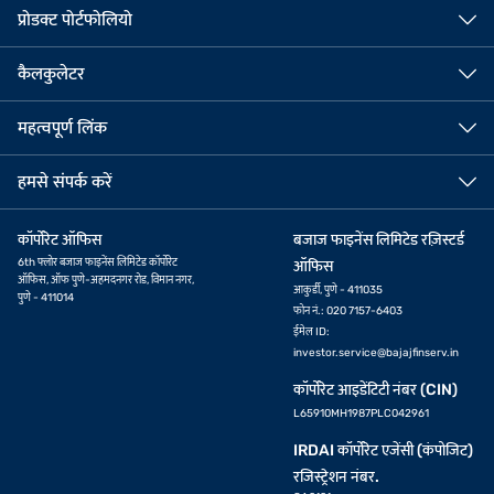
प्रोडक्ट पोर्टफोलियो
कैलकुलेटर
महत्वपूर्ण लिंक
हमसे संपर्क करें
कॉर्पोरेट ऑफिस
बजाज फाइनेंस लिमिटेड रज़िस्टर्ड
6th फ्लोर बजाज फाइनेंस लिमिटेड कॉर्पोरेट
ऑफिस
ऑफिस, ऑफ पुणे-अहमदनगर रोड, विमान नगर,
आकुर्डी, पुणे - 411035
पुणे - 411014
फोन नं.: 020 7157-6403
ईमेल ID:
investor.service@bajajfinserv.in
कॉर्पोरेट आइडेंटिटी नंबर (CIN)
L65910MH1987PLC042961
IRDAI कॉर्पोरेट एजेंसी (कंपोजिट)
रजिस्ट्रेशन नंबर.