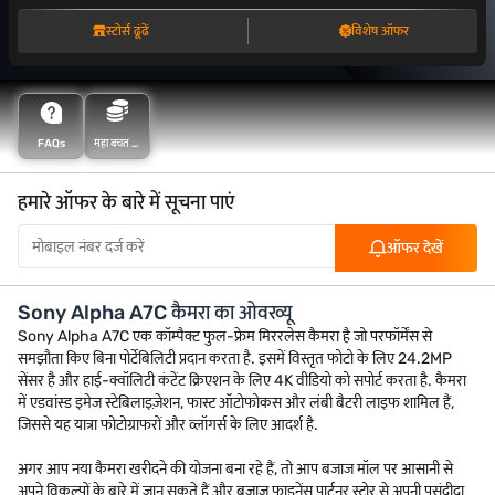
स्टोर्स ढूंढें
विशेष ऑफर
FAQs
महा बचत के
साथ अधिक
बचत करें
हमारे ऑफर के बारे में सूचना पाएं
ऑफर देखें
Sony Alpha A7C कैमरा का ओवरव्यू
Sony Alpha A7C एक कॉम्पैक्ट फुल-फ्रेम मिररलेस कैमरा है जो परफॉर्मेंस से
समझौता किए बिना पोर्टेबिलिटी प्रदान करता है. इसमें विस्तृत फोटो के लिए 24.2MP
सेंसर है और हाई-क्वॉलिटी कंटेंट क्रिएशन के लिए 4K वीडियो को सपोर्ट करता है. कैमरा
में एडवांस्ड इमेज स्टेबिलाइज़ेशन, फास्ट ऑटोफोकस और लंबी बैटरी लाइफ शामिल हैं,
जिससे यह यात्रा फोटोग्राफरों और व्लॉगर्स के लिए आदर्श है.
अगर आप नया कैमरा खरीदने की योजना बना रहे हैं, तो आप बजाज मॉल पर आसानी से
अपने विकल्पों के बारे में जान सकते हैं और बजाज फाइनेंस पार्टनर स्टोर से अपनी पसंदीदा