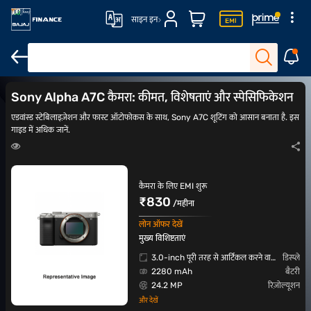
साइन इन
DSLR कैमरा
ऐक्शन कैमरा
Canon कैमरा
Nikon कैमरा
Sony Alpha A7C कैमरा: कीमत, विशेषताएं और स्पेसिफिकेशन
एडवांस्ड स्टेबिलाइज़ेशन और फास्ट ऑटोफोकस के साथ, Sony A7C शूटिंग को आसान बनाता है. इस
गाइड में अधिक जानें.
कैमरा के लिए EMI शुरू
₹830
/महीना
लोन ऑफर देखें
मुख्य विशिष्टताएं
3.0-inch पूरी तरह से आर्टिकल करने वाली स्क्रीन
डिस्प्ले
2280 mAh
बैटरी
24.2 MP
रिज़ोल्यूशन
और देखें