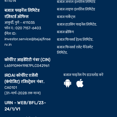
411014
बजाज जनरल इंश्योरेंस लिमिटेड
बजाज लाइफ इंश्योरेंस लिमिटेड
बजाज फाइनेंस लिमिटेड
रज़िस्टर्ड ऑफिस
बजाज मार्केट्स
आकुर्डी, पुणे - 411035
बजाज हाउसिंग फाइनेंस लिमिटेड.
फोन नं.: 020 7157-6403
बजाज ब्रोकिंग
ईमेल ID:
investor.service@bajajfinse
बजाज फिनसर्व हेल्थ लिमिटेड.
rv.in
बजाज फिनसर्व एसेट मैनेजमेंट
लिमिटेड.
कॉर्पोरेट आइडेंटिटी नंबर (CIN)
L65910MH1987PLC042961
बजाज फाइनेंस ऐप डाउनलोड करें
IRDAI कॉर्पोरेट एजेंसी
(कंपोजिट) रजिस्ट्रेशन नंबर.
CA0101
(31-मार्च-2028 तक मान्य)
URN - WEB/BFL/23-
24/1/V1