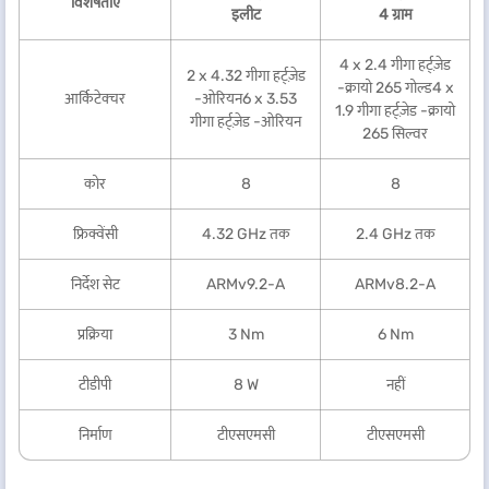
विशेषताएं
इलीट
4 ग्राम
4 x 2.4 गीगा हर्ट्ज़ेड
2 x 4.32 गीगा हर्ट्ज़ेड
-क्रायो 265 गोल्ड4 x
आर्किटेक्चर
-ओरियन6 x 3.53
1.9 गीगा हर्ट्ज़ेड -क्रायो
गीगा हर्ट्ज़ेड -ओरियन
265 सिल्वर
कोर
8
8
फ्रिक्वेंसी
4.32 GHz तक
2.4 GHz तक
निर्देश सेट
ARMv9.2-A
ARMv8.2-A
प्रक्रिया
3 Nm
6 Nm
टीडीपी
8 W
नहीं
निर्माण
टीएसएमसी
टीएसएमसी