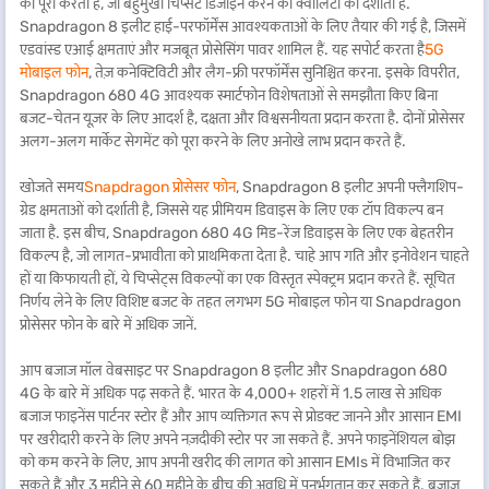
को पूरा करता है, जो बहुमुखी चिप्सेट डिजाइन करने की क्वालिटी को दर्शाता है.
Snapdragon 8 इलीट हाई-परफॉर्मेंस आवश्यकताओं के लिए तैयार की गई है, जिसमें
एडवांस्ड एआई क्षमताएं और मजबूत प्रोसेसिंग पावर शामिल हैं. यह सपोर्ट करता है
5G
मोबाइल फोन
, तेज़ कनेक्टिविटी और लैग-फ्री परफॉर्मेंस सुनिश्चित करना. इसके विपरीत,
Snapdragon 680 4G आवश्यक स्मार्टफोन विशेषताओं से समझौता किए बिना
बजट-चेतन यूज़र के लिए आदर्श है, दक्षता और विश्वसनीयता प्रदान करता है. दोनों प्रोसेसर
अलग-अलग मार्केट सेगमेंट को पूरा करने के लिए अनोखे लाभ प्रदान करते हैं.
खोजते समय
Snapdragon प्रोसेसर फोन
, Snapdragon 8 इलीट अपनी फ्लैगशिप-
ग्रेड क्षमताओं को दर्शाती है, जिससे यह प्रीमियम डिवाइस के लिए एक टॉप विकल्प बन
जाता है. इस बीच, Snapdragon 680 4G मिड-रेंज डिवाइस के लिए एक बेहतरीन
विकल्प है, जो लागत-प्रभावीता को प्राथमिकता देता है. चाहे आप गति और इनोवेशन चाहते
हों या किफायती हों, ये चिप्सेट्स विकल्पों का एक विस्तृत स्पेक्ट्रम प्रदान करते हैं. सूचित
निर्णय लेने के लिए विशिष्ट बजट के तहत लगभग 5G मोबाइल फोन या Snapdragon
प्रोसेसर फोन के बारे में अधिक जानें.
आप बजाज मॉल वेबसाइट पर Snapdragon 8 इलीट और Snapdragon 680
4G के बारे में अधिक पढ़ सकते हैं. भारत के 4,000+ शहरों में 1.5 लाख से अधिक
बजाज फाइनेंस पार्टनर स्टोर हैं और आप व्यक्तिगत रूप से प्रोडक्ट जानने और आसान EMI
पर खरीदारी करने के लिए अपने नज़दीकी स्टोर पर जा सकते हैं. अपने फाइनेंशियल बोझ
को कम करने के लिए, आप अपनी खरीद की लागत को आसान EMIs में विभाजित कर
सकते हैं और 3 महीने से 60 महीने के बीच की अवधि में पुनर्भुगतान कर सकते हैं. बजाज