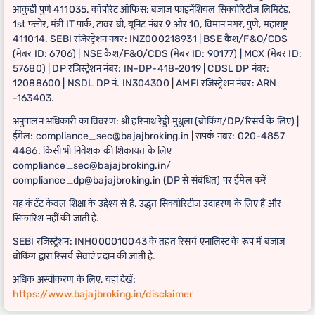
आकुर्डी पुणे 411035. कॉर्पोरेट ऑफिस: बजाज फाइनेंशियल सिक्योरिटीज़ लिमिटेड,
1st फ्लोर, मंत्री IT पार्क, टावर बी, यूनिट नंबर 9 और 10, विमान नगर, पुणे, महाराष्ट्र
411014. SEBI रजिस्ट्रेशन नंबर: INZ000218931 | BSE कैश/F&O/CDS
(मेंबर ID: 6706) | NSE कैश/F&O/CDS (मेंबर ID: 90177) | MCX (मेंबर ID:
57680) | DP रजिस्ट्रेशन नंबर: IN-DP-418-2019 | CDSL DP नंबर:
12088600 | NSDL DP नं. IN304300 | AMFI रजिस्ट्रेशन नंबर: ARN
-163403.
अनुपालन अधिकारी का विवरण: श्री हरिनाथ रेड्डी मुथुला (ब्रोकिंग/DP/रिसर्च के लिए) |
ईमेल: compliance_sec@bajajbroking.in | संपर्क नंबर: 020-4857
4486. किसी भी निवेशक की शिकायत के लिए
compliance_sec@bajajbroking.in/
compliance_dp@bajajbroking.in (DP से संबंधित) पर ईमेल करें
यह कंटेंट केवल शिक्षा के उद्देश्य से है. उद्धृत सिक्योरिटीज़ उदाहरण के लिए हैं और
सिफारिश नहीं की जाती हैं.
SEBI रजिस्ट्रेशन: INH000010043 के तहत रिसर्च एनालिस्ट के रूप में बजाज
ब्रोकिंग द्वारा रिसर्च सेवाएं प्रदान की जाती हैं.
अधिक अस्वीकरण के लिए, यहां देखें:
https://www.bajajbroking.in/disclaimer