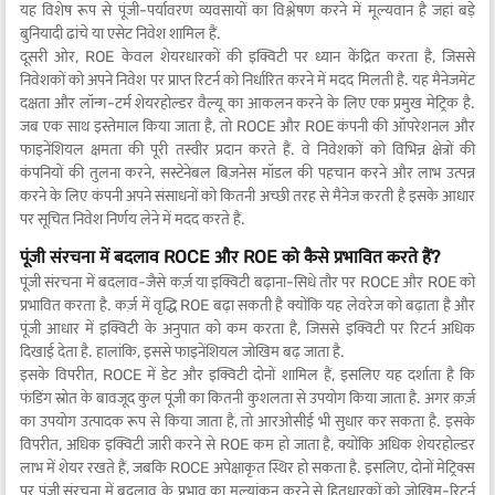
यह विशेष रूप से पूंजी-पर्यावरण व्यवसायों का विश्लेषण करने में मूल्यवान है जहां बड़े
बुनियादी ढांचे या एसेट निवेश शामिल हैं.
दूसरी ओर, ROE केवल शेयरधारकों की इक्विटी पर ध्यान केंद्रित करता है, जिससे
निवेशकों को अपने निवेश पर प्राप्त रिटर्न को निर्धारित करने में मदद मिलती है. यह मैनेजमेंट
दक्षता और लॉन्ग-टर्म शेयरहोल्डर वैल्यू का आकलन करने के लिए एक प्रमुख मेट्रिक है.
जब एक साथ इस्तेमाल किया जाता है, तो ROCE और ROE कंपनी की ऑपरेशनल और
फाइनेंशियल क्षमता की पूरी तस्वीर प्रदान करते हैं. वे निवेशकों को विभिन्न क्षेत्रों की
कंपनियों की तुलना करने, सस्टेनेबल बिज़नेस मॉडल की पहचान करने और लाभ उत्पन्न
करने के लिए कंपनी अपने संसाधनों को कितनी अच्छी तरह से मैनेज करती है इसके आधार
पर सूचित निवेश निर्णय लेने में मदद करते हैं.
पूंजी संरचना में बदलाव ROCE और ROE को कैसे प्रभावित करते हैं?
पूंजी संरचना में बदलाव-जैसे कर्ज़ या इक्विटी बढ़ाना-सिधे तौर पर ROCE और ROE को
प्रभावित करता है. कर्ज़ में वृद्धि ROE बढ़ा सकती है क्योंकि यह लेवरेज को बढ़ाता है और
पूंजी आधार में इक्विटी के अनुपात को कम करता है, जिससे इक्विटी पर रिटर्न अधिक
दिखाई देता है. हालांकि, इससे फाइनेंशियल जोखिम बढ़ जाता है.
इसके विपरीत, ROCE में डेट और इक्विटी दोनों शामिल हैं, इसलिए यह दर्शाता है कि
फंडिंग स्रोत के बावजूद कुल पूंजी का कितनी कुशलता से उपयोग किया जाता है. अगर क़र्ज़
का उपयोग उत्पादक रूप से किया जाता है, तो आरओसीई भी सुधार कर सकता है. इसके
विपरीत, अधिक इक्विटी जारी करने से ROE कम हो जाता है, क्योंकि अधिक शेयरहोल्डर
लाभ में शेयर रखते हैं, जबकि ROCE अपेक्षाकृत स्थिर हो सकता है. इसलिए, दोनों मेट्रिक्स
पर पूंजी संरचना में बदलाव के प्रभाव का मूल्यांकन करने से हितधारकों को जोखिम-रिटर्न