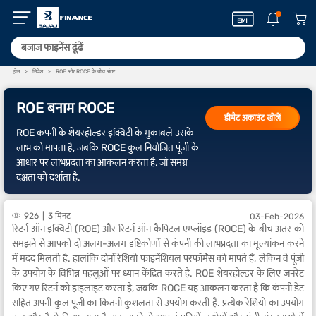
होम
निवेश
ROE और ROCE के बीच अंतर
ROE बनाम ROCE
डीमैट अकाउंट खोलें
ROE कंपनी के शेयरहोल्डर इक्विटी के मुकाबले उसके
लाभ को मापता है, जबकि ROCE कुल नियोजित पूंजी के
आधार पर लाभप्रदता का आकलन करता है, जो समग्र
दक्षता को दर्शाता है.
926
3 मिनट
03-Feb-2026
रिटर्न ऑन इक्विटी (ROE) और रिटर्न ऑन कैपिटल एम्प्लॉइड (ROCE) के बीच अंतर को
समझने से आपको दो अलग-अलग दृष्टिकोणों से कंपनी की लाभप्रदता का मूल्यांकन करने
में मदद मिलती है. हालांकि दोनों रेशियो फाइनेंशियल परफॉर्मेंस को मापते हैं, लेकिन वे पूंजी
के उपयोग के विभिन्न पहलुओं पर ध्यान केंद्रित करते हैं. ROE शेयरहोल्डर के लिए जनरेट
किए गए रिटर्न को हाइलाइट करता है, जबकि ROCE यह आकलन करता है कि कंपनी डेट
सहित अपनी कुल पूंजी का कितनी कुशलता से उपयोग करती है. प्रत्येक रेशियो का उपयोग