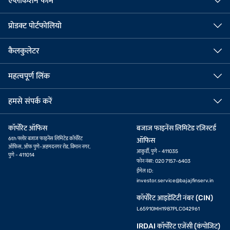
एप्लीकेशन फॉर्म
प्रोडक्ट पोर्टफोलियो
कैलकुलेटर
महत्वपूर्ण लिंक
हमसे संपर्क करें
कॉर्पोरेट ऑफिस
बजाज फाइनेंस लिमिटेड रज़िस्टर्ड
6th फ्लोर बजाज फाइनेंस लिमिटेड कॉर्पोरेट
ऑफिस
ऑफिस, ऑफ पुणे-अहमदनगर रोड, विमान नगर,
आकुर्डी, पुणे - 411035
पुणे - 411014
फोन नंबर: 020 7157-6403
ईमेल ID:
investor.service@bajajfinserv.in
कॉर्पोरेट आइडेंटिटी नंबर (CIN)
L65910MH1987PLC042961
IRDAI कॉर्पोरेट एजेंसी (कंपोजिट)