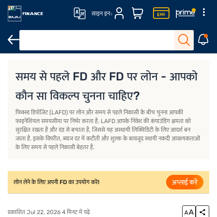
साइन इन
योग्यता और डॉक्यूमेंट
योग्यता कैलकुलेटर
FD पर लोन पर ब्याज दरें और शुल्क
समय से पहले FD और FD पर लोन - आपको
कौन सा विकल्प चुनना चाहिए?
फिक्स्ड डिपॉज़िट (LAFD) पर लोन और समय से पहले निकासी के बीच चुनना आपकी
फाइनेंशियल समयसीमा पर निर्भर करता है. LAFD आपके निवेश की कंपाउंडिंग क्षमता को
सुरक्षित रखता है और दंड से बचाता है, जिससे यह अस्थायी लिक्विडिटी के लिए आदर्श बन
जाता है. इसके विपरीत, ब्याज दर में कटौती और शुल्क के बावजूद स्थायी नकदी आवश्यकताओं
के लिए समय से पहले निकासी बेहतर है.
अप्लाई करें
लोन लेने के लिए अपनी FD का उपयोग करें!
प्रकाशित Jul 22, 2026 4 मिनट में पढ़ें