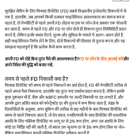
सुरक्षित सेविंग के लिए फिक्स्ड डिपॉजिट (FD) सबसे विश्वसनीय इन्वेस्टमेंट विकल्पों में से
एक है. हालांकि, जब आपको किसी तत्काल फाइनेंशियल आवश्यकता का सामना करना
पड़ता है, तो मेच्योरिटी से पहले अपनी FD तोड़ना या इस पर लोन लेना अक्सर एक परेशानी
बन जाता है. समय से पहले FD और FD पर लोन दोनों ही विकल्प तुरंत लिक्विडिटी प्रदान
करते हैं, लेकिन इनके प्रभाव रिटर्न, शुल्क और सुविधा के मामले में अलग-अलग होते हैं.
सही फाइनेंशियल निर्णय लेने के लिए, दोनों विकल्पों की विस्तार से तुलना करना और यह
समझना महत्वपूर्ण है कि प्रत्येक कैसे काम करता है.
अपनी FD को तोड़े बिना तुरंत पैसे की आवश्यकता है?
FD पर लोन के लिए अप्लाई करें
और
अपने निवेश की वृद्धि को बनाए रखें.
समय से पहले FD निकासी क्या है?
फिक्स्ड डिपॉजिट को समय से पहले निकालने का अर्थ होता है, FD की मेच्योरिटी तारीख से
पहले अपना पैसा निकालना. हालांकि यह तुरंत फंड एक्सेस प्रदान करता है, लेकिन इसके
कुछ नुकसान भी हैं. बैंक और NBFC आमतौर पर जल्दी निकासी पर दंड लगाते हैं, और
आपके द्वारा अर्जित ब्याज को कॉन्ट्रैक्टेड दर की तुलना में कम किया जाता है. RBI के
दिशानिर्देशों के अनुसार, अगर बुकिंग की तारीख से छह महीनों के बाद फिक्स्ड डिपॉजिट को
समय से पहले निकाला जाता है, तो देय ब्याज, एनबीएफसी के साथ डिपॉजिट की वास्तविक
अवधि के लिए पब्लिक डिपॉजिट पर लागू दर से 2% कम होगा. अगर उस अवधि के लिए
कोई दर निर्दिष्ट नहीं की जाती है, तो ब्याज उस न्यूनतम दर से 3% कम होगा जिस पर नॉन-
बैंकिंग फाइनेंशियल कंपनी पब्लिक डिपॉजिट स्वीकार करती है.