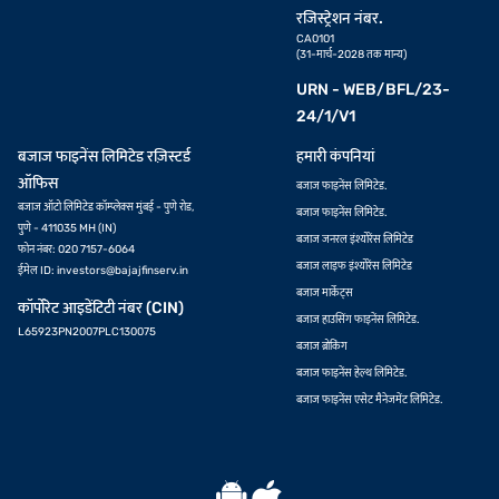
रजिस्ट्रेशन नंबर.
CA0101
(31-मार्च-2028 तक मान्य)
URN - WEB/BFL/23-
24/1/V1
बजाज फाइनेंस लिमिटेड रज़िस्टर्ड
हमारी कंपनियां
ऑफिस
बजाज फाइनेंस लिमिटेड.
बजाज ऑटो लिमिटेड कॉम्प्लेक्स मुंबई - पुणे रोड,
बजाज फाइनेंस लिमिटेड.
पुणे - 411035 MH (IN)
बजाज जनरल इंश्योरेंस लिमिटेड
फोन नंबर: 020 7157-6064
बजाज लाइफ इंश्योरेंस लिमिटेड
ईमेल ID:
investors@bajajfinserv.in
बजाज मार्केट्स
कॉर्पोरेट आइडेंटिटी नंबर (CIN)
बजाज हाउसिंग फाइनेंस लिमिटेड.
L65923PN2007PLC130075
बजाज ब्रोकिंग
बजाज फाइनेंस हेल्थ लिमिटेड.
बजाज फाइनेंस एसेट मैनेजमेंट लिमिटेड.