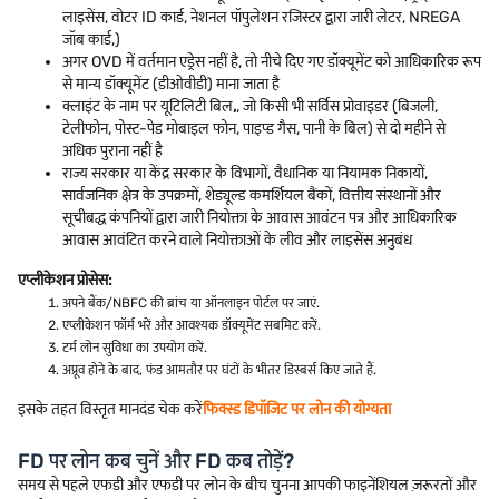
लाइसेंस, वोटर ID कार्ड, नेशनल पॉपुलेशन रजिस्टर द्वारा जारी लेटर, NREGA
जॉब कार्ड,)
अगर OVD में वर्तमान एड्रेस नहीं है, तो नीचे दिए गए डॉक्यूमेंट को आधिकारिक रूप
से मान्य डॉक्यूमेंट (डीओवीडी) माना जाता है
क्लाइंट के नाम पर यूटिलिटी बिल
,
, जो किसी भी सर्विस प्रोवाइडर (बिजली,
टेलीफोन, पोस्ट-पेड मोबाइल फोन, पाइप्ड गैस, पानी के बिल) से दो महीने से
अधिक पुराना नहीं है
राज्य सरकार या केंद्र सरकार के विभागों, वैधानिक या नियामक निकायों,
सार्वजनिक क्षेत्र के उपक्रमों, शेड्यूल्ड कमर्शियल बैंकों, वित्तीय संस्थानों और
सूचीबद्ध कंपनियों द्वारा जारी नियोक्ता के आवास आवंटन पत्र और आधिकारिक
आवास आवंटित करने वाले नियोक्ताओं के लीव और लाइसेंस अनुबंध
एप्लीकेशन प्रोसेस:
अपने बैंक/NBFC की ब्रांच या ऑनलाइन पोर्टल पर जाएं.
एप्लीकेशन फॉर्म भरें और आवश्यक डॉक्यूमेंट सबमिट करें.
टर्म लोन सुविधा का उपयोग करें.
अप्रूव होने के बाद, फंड आमतौर पर घंटों के भीतर डिस्बर्स किए जाते हैं.
इसके तहत विस्तृत मानदंड चेक करें
फिक्स्ड डिपॉजिट पर लोन की योग्यता
FD पर लोन कब चुनें और FD कब तोड़ें?
समय से पहले एफडी और एफडी पर लोन के बीच चुनना आपकी फाइनेंशियल ज़रूरतों और