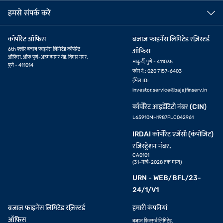
हमसे संपर्क करें
कॉर्पोरेट ऑफिस
बजाज फाइनेंस लिमिटेड रज़िस्टर्ड
6th फ्लोर बजाज फाइनेंस लिमिटेड कॉर्पोरेट
ऑफिस
ऑफिस, ऑफ पुणे-अहमदनगर रोड, विमान नगर,
आकुर्डी, पुणे - 411035
पुणे - 411014
फोन नं.: 020 7157-6403
ईमेल ID:
investor.service@bajajfinserv.in
कॉर्पोरेट आइडेंटिटी नंबर (CIN)
L65910MH1987PLC042961
IRDAI कॉर्पोरेट एजेंसी (कंपोजिट)
रजिस्ट्रेशन नंबर.
CA0101
(31-मार्च-2028 तक मान्य)
URN - WEB/BFL/23-
24/1/V1
बजाज फाइनेंस लिमिटेड रज़िस्टर्ड
हमारी कंपनियां
ऑफिस
बजाज फिनसर्व लिमिटेड.