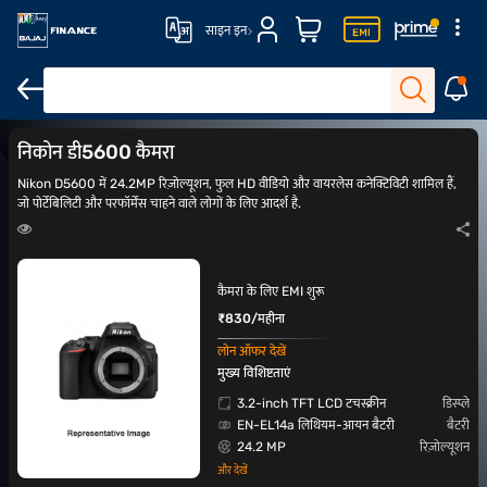
साइन इन
DSLR कैमरा
ऐक्शन कैमरा
Canon कैमरा
Nikon कैमरा
निकोन डी5600 कैमरा
Nikon D5600 में 24.2MP रिज़ोल्यूशन, फुल HD वीडियो और वायरलेस कनेक्टिविटी शामिल हैं,
जो पोर्टेबिलिटी और परफॉर्मेंस चाहने वाले लोगों के लिए आदर्श है.
कैमरा के लिए EMI शुरू
₹830/महीना
लोन ऑफर देखें
मुख्य विशिष्टताएं
3.2-inch TFT LCD टचस्क्रीन
डिस्प्ले
EN-EL14a लिथियम-आयन बैटरी
बैटरी
24.2 MP
रिज़ोल्यूशन
और देखें