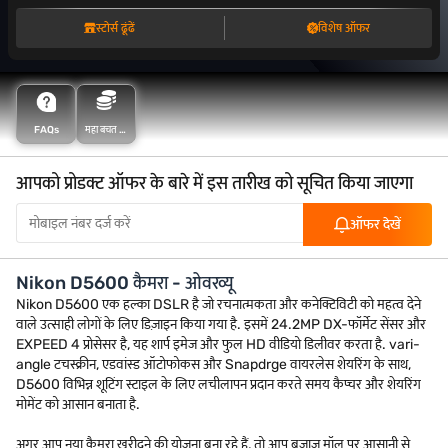
स्टोर्स ढूंढें
विशेष ऑफर
FAQs
महा बचत के
साथ अधिक
बचत करें
आपको प्रोडक्ट ऑफर के बारे में इस तारीख को सूचित किया जाएगा
ऑफर देखें
Nikon D5600 कैमरा - ओवरव्यू
Nikon D5600 एक हल्का DSLR है जो रचनात्मकता और कनेक्टिविटी को महत्व देने
वाले उत्साही लोगों के लिए डिज़ाइन किया गया है. इसमें 24.2MP DX-फॉर्मेट सेंसर और
EXPEED 4 प्रोसेसर है, यह शार्प इमेज और फुल HD वीडियो डिलीवर करता है. vari-
angle टचस्क्रीन, एडवांस्ड ऑटोफोकस और Snapdrge वायरलेस शेयरिंग के साथ,
D5600 विभिन्न शूटिंग स्टाइल के लिए लचीलापन प्रदान करते समय कैप्चर और शेयरिंग
मोमेंट को आसान बनाता है.
अगर आप नया कैमरा खरीदने की योजना बना रहे हैं, तो आप बजाज मॉल पर आसानी से