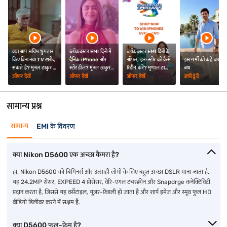
क्या आप अग्रिम भुगतान
ब्लॉकबस्टर EMI दिनों में
ब्लॉकबस्टर EMI दिनों के
किए बिना नया TV खरीद
दैनिक iPhone और
ऑफर, इन-स्टोर को कैसे
इस गर्मी को कहें बाय-
सकते हैं? मृनल ठाकुर ने
स्टोर डील? मृनल ठाकुर ने
रिडीम करें? मृणाल ठाकुर
बाय
दी जानकारी
दी जानकारी
ने आपको बताया
ऑफर देखें
ऑफर देखें
ऑफर देखें
अभी ढूंढें
सामान्य प्रश्न
सामान्य
EMI के विवरण
क्या Nikon D5600 एक अच्छा कैमरा है?
हां, Nikon D5600 को बिगिनर्स और उत्साही लोगों के लिए बहुत अच्छा DSLR माना जाता है.
यह 24.2MP सेंसर, EXPEED 4 प्रोसेसर, वेरि-एंगल टचस्क्रीन और Snapdrge कनेक्टिविटी
प्रदान करता है, जिससे यह वर्सेटाइल, यूज़र-फ्रेंडली हो जाता है और शार्प इमेज और स्मूथ फुल HD
वीडियो डिलीवर करने में सक्षम है.
क्या D5600 फुल-फ्रेम है?