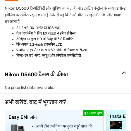
Nikon D5600 क्रिएटिविटी और सुविधा का मेल है, जो इंट्यूटिव कंट्रोल के साथ एडवांस्ड
इमेजिंग परफॉर्मेंस प्रदान करता है, जिससे यह बिगिनर्स और उत्साही लोगों के लिए आदर्श
बन जाता है.
24.2MP DX-फॉर्मेट CMOS सेंसर
तेज़ परफॉर्मेंस के लिए EXPEED 4 इमेज प्रोसेसर
60fps पर फुल HD 1080p वीडियो रिकॉर्डिंग
वेरि-एंगल 3.2-inch टचस्क्रीन LCD
9 क्रॉस-टाइप सेंसर के साथ 39-पॉइंट ऑटोफोकस सिस्टम
बिल्ट-इन वाई-फाई, ब्लूटूथ और स्नैपब्रिज कनेक्टिविटी
Nikon D5600 कैमरा की कीमत
No price list data available.
अभी खरीदें, बाद में भुगतान करें
शून्य अप्रूवल शुल्क
Insta EM
Easy EMI लोन
अपनी लोन एप्लीकेशन पर तुरंत मंज़ूरी प्राप्त करें