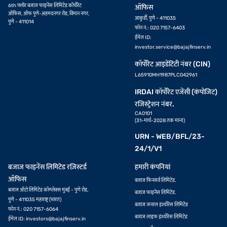
6th फ्लोर बजाज फाइनेंस लिमिटेड कॉर्पोरेट
ऑफिस
ऑफिस, ऑफ पुणे-अहमदनगर रोड, विमान नगर,
आकुर्डी, पुणे - 411035
पुणे - 411014
फोन नं.: 020 7157-6403
ईमेल ID:
investor.service@bajajfinserv.in
कॉर्पोरेट आइडेंटिटी नंबर (CIN)
L65910MH1987PLC042961
IRDAI कॉर्पोरेट एजेंसी (कंपोजिट)
रजिस्ट्रेशन नंबर.
CA0101
(31-मार्च-2028 तक मान्य)
URN - WEB/BFL/23-
24/1/V1
बजाज फाइनेंस लिमिटेड रज़िस्टर्ड
हमारी कंपनियां
ऑफिस
बजाज फिनसर्व लिमिटेड.
बजाज ऑटो लिमिटेड कॉम्प्लेक्स मुंबई - पुणे रोड,
बजाज फाइनेंस लिमिटेड.
पुणे - 411035 महाराष्ट्र (भारत)
बजाज जनरल इंश्योरेंस लिमिटेड
फोन नं.: 020 7157-6064
बजाज लाइफ इंश्योरेंस लिमिटेड
ईमेल ID:
investors@bajajfinserv.in