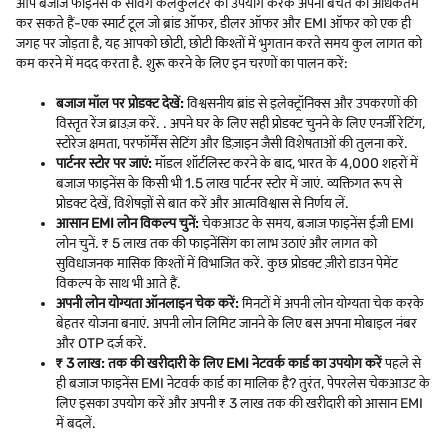
आप बजाज फाइनेंस के सेविंग कैलकुलेटर का उपयोग करके अपनी बचत को अधिकतम
कर सकते हैं-एक स्मार्ट टूल जो ब्रांड ऑफर, डीलर ऑफर और EMI ऑफर को एक ही
जगह पर जोड़ता है, यह आपको छोटी, छोटी किश्तों में भुगतान करते समय कुल लागत को
कम करने में मदद करता है. शुरू करने के लिए इन चरणों का पालन करें:
बजाज मॉल पर प्रोडक्ट देखें:
विश्वसनीय ब्रांड से इलेक्ट्रॉनिक्स और उपकरणों की
विस्तृत रेंज ब्राउज़ करें. . अपने घर के लिए सही प्रोडक्ट चुनने के लिए एनर्जी रेटिंग,
स्टोरेज क्षमता, परफॉर्मेंस सेटिंग और डिज़ाइन जैसी विशेषताओं की तुलना करें.
पार्टनर स्टोर पर जाएं:
मॉडल शॉर्टलिस्ट करने के बाद, भारत के 4,000 शहरों में
बजाज फाइनेंस के किसी भी 1.5 लाख पार्टनर स्टोर में जाएं. व्यक्तिगत रूप से
प्रोडक्ट देखें, विशेषज्ञों से बात करें और आत्मविश्वास से निर्णय लें.
आसान EMI लोन विकल्प चुनें:
चेकआउट के समय, बजाज फाइनेंस ईजी EMI
लोन चुनें. ₹ 5 लाख तक की फाइनेंसिंग का लाभ उठाएं और लागत को
सुविधाजनक मासिक किश्तों में विभाजित करें. कुछ प्रोडक्ट ज़ीरो डाउन पेमेंट
विकल्प के साथ भी आते हैं.
अपनी लोन योग्यता ऑनलाइन चेक करें:
मिनटों में अपनी लोन योग्यता चेक करके
बेहतर योजना बनाएं. अपनी लोन लिमिट जानने के लिए बस अपना मोबाइल नंबर
और OTP दर्ज करें.
₹ 3 लाख: तक की खरीदारी के लिए EMI नेटवर्क कार्ड का उपयोग करें
पहले से
ही बजाज फाइनेंस EMI नेटवर्क कार्ड का मालिक है? तुरंत, पेपरलेस चेकआउट के
लिए इसका उपयोग करें और अपनी ₹ 3 लाख तक की खरीदारी को आसान EMI
में बदलें.