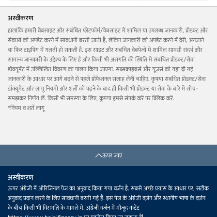
अस्वीकरण
हालांकि हमारी वेबसाइट और संबंधित प्लेटफॉर्म/वेबसाइट में शामिल या उपलब्ध जानकारी, प्रोडक्ट और
सेवाओं को अपडेट करने में सावधानी बरती जाती है, लेकिन जानकारी को अपडेट करने में देरी, अनजाने
या फिर टाइपिंग में गलती हो सकती है. इस साइट और संबंधित वेबपेजों में शामिल सामग्री संदर्भ और
सामान्य जानकारी के उद्देश्य के लिए है और किसी भी असंगति की स्थिति में संबंधित प्रोडक्ट/सेवा
डॉक्यूमेंट में उल्लिखित विवरण का पालन किया जाएगा. सब्सक्राइबर्स और यूज़र्स को यहां दी गई
जानकारी के आधार पर आगे बढ़ने से पहले प्रोफेशनल सलाह लेनी चाहिए. कृपया संबंधित प्रोडक्ट/सेवा
डॉक्यूमेंट और लागू नियमों और शर्तों को पढ़ने के बाद ही किसी भी प्रोडक्ट या सेवा के बारे में सोच-
समझकर निर्णय लें. किसी भी समस्या के लिए, कृपया हमसे संपर्क करें पर क्लिक करें.
*नियम व शर्तें लागू
ऊपर जाएं
अस्वीकरण
ऊपर अंग्रेजी में ओरिजिनल पेज का अनुवाद किया गया वर्ज़न है. सबसे अच्छे प्रयास के आधार पर, सटीक
अनुवाद प्रदान करने के लिए सावधानी बरती गई है. इस पेज के अंग्रेजी वर्ज़न और स्थानीय भाषा के वर्ज़न
के बीच किसी भी विसंगति के मामले में, अंग्रेजी वर्ज़न में मौजूद कंटेंट