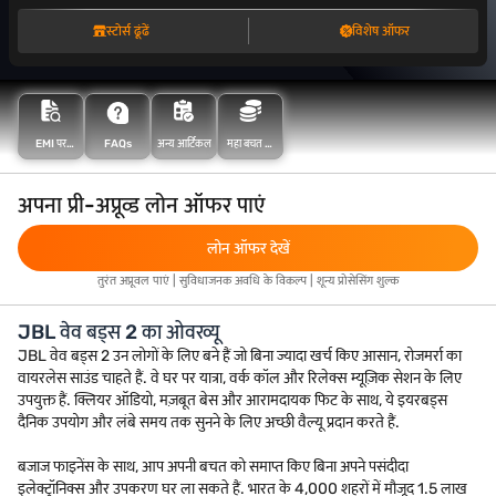
स्टोर्स ढूंढें
विशेष ऑफर
FAQs
महा बचत के
EMI पर
अन्य आर्टिकल
साथ अधिक
खरीदारी करें
बचत करें
अपना प्री-अप्रूव्ड लोन ऑफर पाएं
लोन ऑफर देखें
तुरंत अप्रूवल पाएं | सुविधाजनक अवधि के विकल्प | शून्य प्रोसेसिंग शुल्क
JBL वेव बड्स 2 का ओवरव्यू
JBL वेव बड्स 2 उन लोगों के लिए बने हैं जो बिना ज्यादा खर्च किए आसान, रोजमर्रा का
वायरलेस साउंड चाहते हैं. वे घर पर यात्रा, वर्क कॉल और रिलेक्स म्यूज़िक सेशन के लिए
उपयुक्त हैं. क्लियर ऑडियो, मज़बूत बेस और आरामदायक फिट के साथ, ये इयरबड्स
दैनिक उपयोग और लंबे समय तक सुनने के लिए अच्छी वैल्यू प्रदान करते हैं.
बजाज फाइनेंस के साथ, आप अपनी बचत को समाप्त किए बिना अपने पसंदीदा
इलेक्ट्रॉनिक्स और उपकरण घर ला सकते हैं. भारत के 4,000 शहरों में मौजूद 1.5 लाख