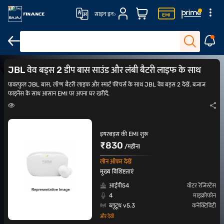
साइन इन
वॉटरप्रूफ इयरबड्स
स्पोर्ट्स इयरबड्स
इयरबड्स और हेडफोन पर ऑफर
ENC इय
JBL वेव बड्स 2 डीप बास साउंड और लंबी बैटरी लाइफ के साथ
पावरफुल JBL बास, लॉन्ग बैटरी लाइफ और स्मार्ट फीचर्स के साथ JBL वेव बड्स 2 देखें. बजाज
फाइनेंस के साथ आसान EMI पर अपना घर खरीदें.
इयरबड्स की EMI शुरू
₹830
/महीना
लोन ऑफर देखें
मुख्य विशिष्टताएं
आईपी54
वॉटर रेजिस्टेंस
4
माइक्रोफोन
ब्लूटूथ v5.3
कनेक्टिविटी
और देखें