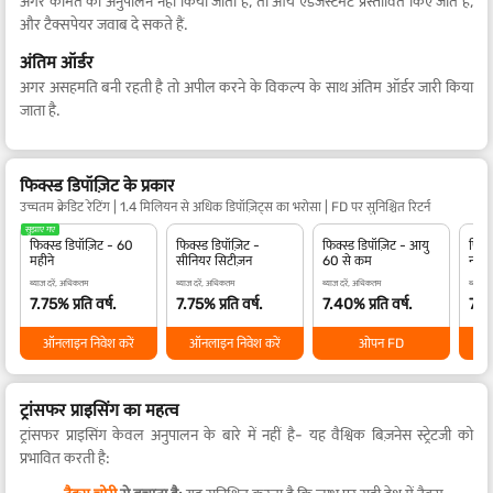
अगर कीमत का अनुपालन नहीं किया जाता है, तो आय एडजस्टमेंट प्रस्तावित किए जाते हैं,
और टैक्सपेयर जवाब दे सकते हैं.
अंतिम ऑर्डर
अगर असहमति बनी रहती है तो अपील करने के विकल्प के साथ अंतिम ऑर्डर जारी किया
जाता है.
फिक्स्ड डिपॉज़िट के प्रकार
उच्चतम क्रेडिट रेटिंग | 1.4 मिलियन से अधिक डिपॉज़िट्स का भरोसा | FD पर सुनिश्चित रिटर्न
सुझाए गए
फिक्स्ड डिपॉज़िट - 60
फिक्स्ड डिपॉज़िट -
फिक्स्ड डिपॉज़िट - आयु
फिक्स
महीने
सीनियर सिटीज़न
60 से कम
नाबा
ब्याज दरें, अधिकतम
ब्याज दरें, अधिकतम
ब्याज दरें, अधिकतम
ब्याज द
7.75% प्रति वर्ष.
7.75% प्रति वर्ष.
7.40% प्रति वर्ष.
7.40
ऑनलाइन निवेश करें
ऑनलाइन निवेश करें
ओपन FD
ट्रांसफर प्राइसिंग का महत्व
ट्रांसफर प्राइसिंग केवल अनुपालन के बारे में नहीं है- यह वैश्विक बिज़नेस स्ट्रेटजी को
प्रभावित करती है: