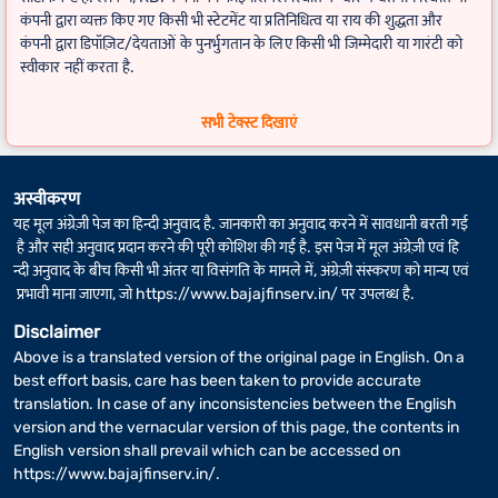
कंपनी द्वारा व्यक्त किए गए किसी भी स्टेटमेंट या प्रतिनिधित्व या राय की शुद्धता और
कंपनी द्वारा डिपॉज़िट/देयताओं के पुनर्भुगतान के लिए किसी भी जिम्मेदारी या गारंटी को
स्वीकार नहीं करता है.
FD कैलकुलेटर
के लिए वास्तविक रिटर्न कुछ अलग-अलग हो सकता है, अगर फिक्स्ड
सभी टेक्स्ट दिखाएं
डिपॉज़िट की अवधि में लीप वर्ष शामिल है.
अस्वीकरण
यह मूल अंग्रेज़ी पेज का हिन्दी अनुवाद है. जानकारी का अनुवाद करने में सावधानी बरती गई
है और सही अनुवाद प्रदान करने की पूरी कोशिश की गई है. इस पेज में मूल अंग्रेज़ी एवं हि
न्दी अनुवाद के बीच किसी भी अंतर या विसंगति के मामले में, अंग्रेज़ी संस्करण को मान्य एवं
प्रभावी माना जाएगा, जो
https://www.bajajfinserv.in/
पर उपलब्ध है.
Disclaimer
Above is a translated version of the original page in English. On a
best effort basis, care has been taken to provide accurate
translation. In case of any inconsistencies between the English
version and the vernacular version of this page, the contents in
English version shall prevail which can be accessed on
https://www.bajajfinserv.in/
.