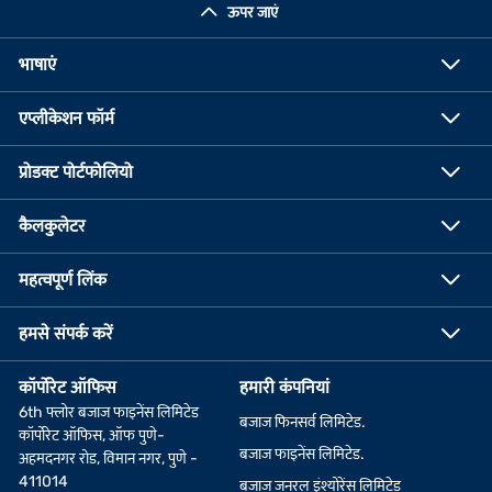
ऊपर जाएं
भाषाएं
एप्लीकेशन फॉर्म
प्रोडक्ट पोर्टफोलियो
कैलकुलेटर
महत्वपूर्ण लिंक
हमसे संपर्क करें
कॉर्पोरेट ऑफिस
हमारी कंपनियां
6th फ्लोर बजाज फाइनेंस लिमिटेड
बजाज फिनसर्व लिमिटेड.
कॉर्पोरेट ऑफिस, ऑफ पुणे-
बजाज फाइनेंस लिमिटेड.
अहमदनगर रोड, विमान नगर, पुणे -
411014
बजाज जनरल इंश्योरेंस लिमिटेड