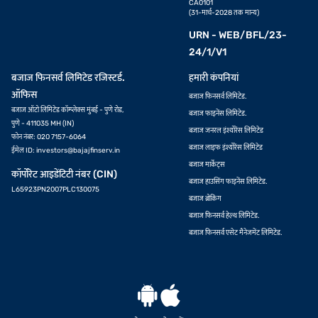
CA0101
(31-मार्च-2028 तक मान्य)
URN - WEB/BFL/23-
24/1/V1
बजाज फिनसर्व लिमिटेड रजिस्टर्ड.
हमारी कंपनियां
ऑफिस
बजाज फिनसर्व लिमिटेड.
बजाज ऑटो लिमिटेड कॉम्प्लेक्स मुंबई - पुणे रोड,
बजाज फाइनेंस लिमिटेड.
पुणे - 411035 MH (IN)
बजाज जनरल इंश्योरेंस लिमिटेड
फोन नंबर: 020 7157-6064
बजाज लाइफ इंश्योरेंस लिमिटेड
ईमेल ID:
investors@bajajfinserv.in
बजाज मार्केट्स
कॉर्पोरेट आइडेंटिटी नंबर (CIN)
बजाज हाउसिंग फाइनेंस लिमिटेड.
L65923PN2007PLC130075
बजाज ब्रोकिंग
बजाज फिनसर्व हेल्थ लिमिटेड.
बजाज फिनसर्व एसेट मैनेजमेंट लिमिटेड.