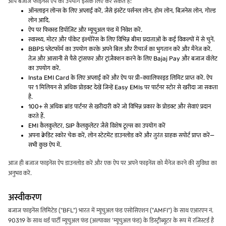
आप बजाज फाइनेंस ऐप का उपयोग इसके लिए कर सकते हैं:
ऑनलाइन लोन्स के लिए अप्लाई करें, जैसे इंस्टेंट पर्सनल लोन, होम लोन, बिज़नेस लोन, गोल्ड
लोन आदि.
ऐप पर फिक्स्ड डिपॉज़िट और म्यूचुअल फंड में निवेश करें.
स्वास्थ्य, मोटर और पॉकेट इंश्योरेंस के लिए विभिन्न बीमा प्रदाताओं के कई विकल्पों में से चुनें.
BBPS प्लेटफॉर्म का उपयोग करके अपने बिल और रीचार्ज का भुगतान करें और मैनेज करें.
तेज़ और आसानी से पैसे ट्रांसफर और ट्रांज़ैक्शन करने के लिए Bajaj Pay और बजाज वॉलेट
का उपयोग करें.
Insta EMI Card के लिए अप्लाई करें और ऐप पर प्री-क्वालिफाइड लिमिट प्राप्त करें. ऐप
पर 1 मिलियन से अधिक प्रोडक्ट देखें जिन्हें Easy EMIs पर पार्टनर स्टोर से खरीदा जा सकता
है.
100+ से अधिक ब्रांड पार्टनर से खरीदारी करें जो विभिन्न प्रकार के प्रोडक्ट और सेवाएं प्रदान
करते हैं.
EMI कैलकुलेटर, SIP कैलकुलेटर जैसे विशेष टूल्स का उपयोग करें
अपना क्रेडिट स्कोर चेक करें, लोन स्टेटमेंट डाउनलोड करें और तुरंत ग्राहक सपोर्ट प्राप्त करें—
सभी कुछ ऐप में.
आज ही बजाज फाइनेंस ऐप डाउनलोड करें और एक ऐप पर अपने फाइनेंस को मैनेज करने की सुविधा का
अनुभव करें.
अस्वीकरण
बजाज फाइनेंस लिमिटेड ("BFL") भारत में म्यूचुअल फंड एसोसिएशन ("AMFI") के साथ एआरएन नं.
90319 के साथ थर्ड पार्टी म्यूचुअल फंड (अल्पावश 'म्यूचुअल फंड) के डिस्ट्रीब्यूटर के रूप में रजिस्टर्ड है