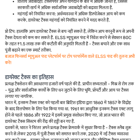
वित्तीय जवाबदेही: टैक्सपेयर अपने योगदान के बारे में अधिक जानते हैं, जिससे
सरकारी खर्च में अधिक सार्वजनिक जवाबदेही को बढ़ावा मिलता है.
महंगाई को नियंत्रित करना: अर्थव्यवस्था में अधिक डिस्पोजेबल आय को कम
करके, डायरेक्ट टैक्स महंगाई को नियंत्रित करने में मदद करते हैं.
प्रो टिप: हालांकि आप डायरेक्ट टैक्स से बच नहीं सकते हैं, लेकिन आप कानूनी रूप से अपनी
टैक्स देयता को कम कर सकते हैं. ELSS म्यूचुअल फंड में निवेश करने से सेक्शन 80C
के तहत ₹1.5 लाख तक की कटौती की अनुमति मिलती है - टैक्स बचाने और एक साथ
पूंजी बढ़ाने का एक स्मार्ट तरीका.
बजाज फिनसर्व म्यूचुअल फंड प्लेटफॉर्म पर टॉप परफॉर्मेंस वाले ELSS फंड की तुलना अभी
करें!
डायरेक्ट टैक्स का इतिहास
प्रत्यक्ष टैक्सेशन की अवधारणा हजारों वर्ष पहले की है. प्राचीन सभ्यताओं - मिस्र से रोम तक
- युद्ध और सार्वजनिक कार्यों के लिए धन जुटाने के लिए भूमि, प्रॉपर्टी और आय पर टैक्स
लगाए गए नागरिक.
भारत में, इनकम टैक्स एक्ट को पहली बार ब्रिटिश इंडिया द्वारा 1860 में 1857 के विद्रोह
के बाद वित्तपोषण के लिए पेश किया गया था. 1961 का आधुनिक इनकम टैक्स एक्ट लागू
होने से पहले 1886 और 1922 में इसमें प्रमुख संशोधन किए गए, जो आज भारत की
डायरेक्ट टैक्स सिस्टम की रीढ़ की हड्डी बन गए हैं.
दशकों से, भारत ने निरंतर अपने प्रत्यक्ष टैक्स फ्रेमवर्क में सुधार किया है - टैक्स स्लैब शुरू
करने से लेकर 2015 में पूंजी टैक्स को समाप्त करने तक, 2020 में नई टैक्स व्यवस्था