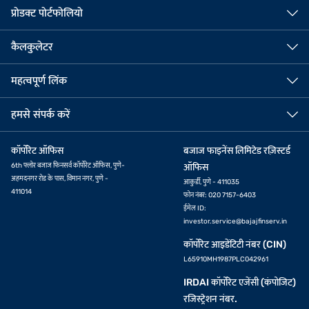
प्रोडक्ट पोर्टफोलियो
कैलकुलेटर
महत्वपूर्ण लिंक
हमसे संपर्क करें
कॉर्पोरेट ऑफिस
बजाज फाइनेंस लिमिटेड रज़िस्टर्ड
6th फ्लोर बजाज फिनसर्व कॉर्पोरेट ऑफिस, पुणे-
ऑफिस
अहमदनगर रोड के पास, विमान नगर, पुणे -
आकुर्डी, पुणे - 411035
411014
फोन नंबर: 020 7157-6403
ईमेल ID:
investor.service@bajajfinserv.in
कॉर्पोरेट आइडेंटिटी नंबर (CIN)
L65910MH1987PLC042961
IRDAI कॉर्पोरेट एजेंसी (कंपोजिट)
रजिस्ट्रेशन नंबर.