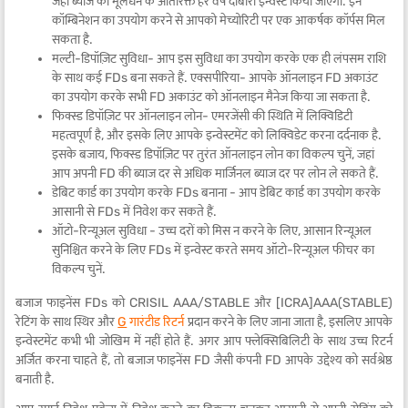
जहां ब्याज को मूलधन के अतिरिक्त हर वर्ष दोबारा इन्वेस्ट किया जाएगा. इन
कॉम्बिनेशन का उपयोग करने से आपको मेच्योरिटी पर एक आकर्षक कॉर्पस मिल
सकता है.
मल्टी-डिपॉज़िट सुविधा- आप इस सुविधा का उपयोग करके एक ही लंपसम राशि
के साथ कई FDs बना सकते हैं. एक्सपीरिया- आपके ऑनलाइन FD अकाउंट
का उपयोग करके सभी FD अकाउंट को ऑनलाइन मैनेज किया जा सकता है.
फिक्स्ड डिपॉज़िट पर ऑनलाइन लोन- एमरजेंसी की स्थिति में लिक्विडिटी
महत्वपूर्ण है, और इसके लिए आपके इन्वेस्टमेंट को लिक्विडेट करना दर्दनाक है.
इसके बजाय, फिक्स्ड डिपॉज़िट पर तुरंत ऑनलाइन लोन का विकल्प चुनें, जहां
आप अपनी FD की ब्याज दर से अधिक मार्जिनल ब्याज दर पर लोन ले सकते हैं.
डेबिट कार्ड का उपयोग करके FDs बनाना - आप डेबिट कार्ड का उपयोग करके
आसानी से FDs में निवेश कर सकते हैं.
ऑटो-रिन्यूअल सुविधा - उच्च दरों को मिस न करने के लिए, आसान रिन्यूअल
सुनिश्चित करने के लिए FDs में इन्वेस्ट करते समय ऑटो-रिन्यूअल फीचर का
विकल्प चुनें.
बजाज फाइनेंस FDs को CRISIL AAA/STABLE और [ICRA]AAA(STABLE)
रेटिंग के साथ स्थिर और
G
गारंटीड रिटर्न
प्रदान करने के लिए जाना जाता है, इसलिए आपके
इन्वेस्टमेंट कभी भी जोखिम में नहीं होते हैं. अगर आप फ्लेक्सिबिलिटी के साथ उच्च रिटर्न
अर्जित करना चाहते हैं, तो बजाज फाइनेंस FD जैसी कंपनी FD आपके उद्देश्य को सर्वश्रेष्ठ
बनाती है.