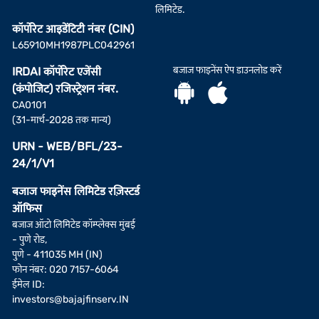
लिमिटेड.
कॉर्पोरेट आइडेंटिटी नंबर (CIN)
L65910MH1987PLC042961
बजाज फाइनेंस ऐप डाउनलोड करें
IRDAI कॉर्पोरेट एजेंसी
(कंपोजिट) रजिस्ट्रेशन नंबर.
CA0101
(31-मार्च-2028 तक मान्य)
URN - WEB/BFL/23-
24/1/V1
बजाज फाइनेंस लिमिटेड रज़िस्टर्ड
ऑफिस
बजाज ऑटो लिमिटेड कॉम्प्लेक्स मुंबई
- पुणे रोड,
पुणे - 411035 MH (IN)
फोन नंबर: 020 7157-6064
ईमेल ID:
investors@bajajfinserv.IN