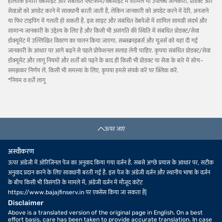
हालांकि हमारी वेबसाइट और संबंधित प्लेटफॉर्म/वेबसाइट में शामिल या उपलब्ध जानकारी, प्रोडक्ट और
सेवाओं को अपडेट करने में सावधानी बरती जाती है, लेकिन जानकारी को अपडेट करने में देरी, अनजाने
या फिर टाइपिंग में गलती हो सकती है. इस साइट और संबंधित वेबपेजों में शामिल सामग्री संदर्भ और
सामान्य जानकारी के उद्देश्य के लिए है और किसी भी असंगति की स्थिति में संबंधित प्रोडक्ट/सेवा
डॉक्यूमेंट में उल्लिखित विवरण का पालन किया जाएगा. सब्सक्राइबर्स और यूज़र्स को यहां दी गई
जानकारी के आधार पर आगे बढ़ने से पहले प्रोफेशनल सलाह लेनी चाहिए. कृपया संबंधित प्रोडक्ट/सेवा
डॉक्यूमेंट और लागू नियमों और शर्तों को पढ़ने के बाद ही किसी भी प्रोडक्ट या सेवा के बारे में सोच-
समझकर निर्णय लें. किसी भी समस्या के लिए, कृपया हमसे संपर्क करें पर क्लिक करें.
*नियम व शर्तें लागू
ऊपर जाएं
अस्वीकरण
ऊपर अंग्रेजी में ओरिजिनल पेज का अनुवाद किया गया वर्ज़न है. सबसे अच्छे प्रयास के आधार पर, सटीक
अनुवाद प्रदान करने के लिए सावधानी बरती गई है. इस पेज के अंग्रेजी वर्ज़न और स्थानीय भाषा के वर्ज़न
के बीच किसी भी विसंगति के मामले में, अंग्रेजी वर्ज़न में मौजूद कंटेंट
https://www.bajajfinserv.in पर एक्सेस किया जा सकता है|
Disclaimer
Above is a translated version of the original page in English. On a best
effort basis, care has been taken to provide accurate translation. In case