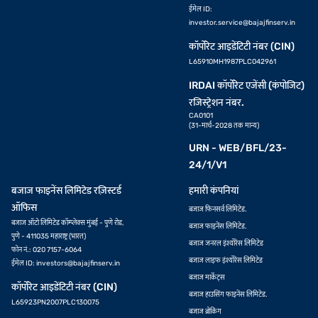
ईमेल ID:
investor.service@bajajfinserv.in
कॉर्पोरेट आइडेंटिटी नंबर (CIN)
L65910MH1987PLC042961
IRDAI कॉर्पोरेट एजेंसी (कंपोजिट)
रजिस्ट्रेशन नंबर.
CA0101
(31-मार्च-2028 तक मान्य)
URN - WEB/BFL/23-
24/1/V1
बजाज फाइनेंस लिमिटेड रज़िस्टर्ड
हमारी कंपनियां
ऑफिस
बजाज फिनसर्व लिमिटेड.
बजाज ऑटो लिमिटेड कॉम्प्लेक्स मुंबई - पुणे रोड,
बजाज फाइनेंस लिमिटेड.
पुणे - 411035 महाराष्ट्र (भारत)
बजाज जनरल इंश्योरेंस लिमिटेड
फोन नं.: 020 7157-6064
बजाज लाइफ इंश्योरेंस लिमिटेड
ईमेल ID:
investors@bajajfinserv.in
बजाज मार्केट्स
कॉर्पोरेट आइडेंटिटी नंबर (CIN)
बजाज हाउसिंग फाइनेंस लिमिटेड.
L65923PN2007PLC130075
बजाज ब्रोकिंग