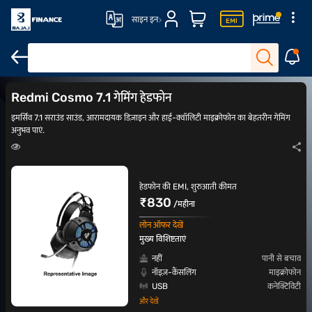
साइन इन
boAt वायरलेस हेडफोन
Bose हेडफोन
हेडफोन ऑनलाइन
ब्लूटूथ हेडफोन
Redmi Cosmo 7.1 गेमिंग हेडफोन
इमर्सिव 7.1 सराउंड साउंड, आरामदायक डिज़ाइन और हाई-क्वॉलिटी माइक्रोफोन का बेहतरीन गेमिंग
अनुभव पाएं.
हेडफोन की EMI, शुरुआती कीमत
₹830
/महीना
लोन ऑफर देखें
मुख्य विशिष्टताएं
नहीं
पानी से बचाव
नॉइज़-कैंसलिंग
माइक्रोफोन
USB
कनेक्टिविटी
और देखें