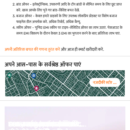
ब्रांड ऑफर - इलेक्ट्रॉनिक्स, उपकरणों आदि के टॉप ब्रांडों से सीमित समय के लिए छूट प्राप्त
करें. खास आपके लिए चुने गए ब्रांड-विशिष्ट बचत देखें.
बजाज ऑफर - केवल हमारे ग्राहकों के लिए उपलब्ध लोकप्रिय प्रोडक्ट पर विशेष बजाज
फाइनेंस डील अनलॉक करें. अधिक रिवॉर्ड, अधिक वैल्यू.
स्कीम ऑफर - चुनिंदा EMI स्कीम पर टाइम-सेंसिटिव ऑफर का लाभ उठाएं. चेकआउट के
समय EMI विकल्प के दौरान केवल 3 EMI का भुगतान करने के बाद अतिरिक्त लाभ पाएं.
अपनी अतिरिक्त बचत की गणना तुरंत करें
और आज ही स्मार्ट खरीदारी करें.
अपने आस-पास के सर्वश्रेष्ठ ऑफर पाएं
नज़दीकी स्टोर ...
Samsung 43-इंच HD TV
LG 55-इंच का TV खरीदें
Haier 32-इंच HD TV खरीद...
TCL 43-इंच LED TV खरीदे...
TCL स्मार्ट LED TV खरीद...
Samsung स्मार्ट 4K LED ...
EMI पर Sony 32-इंच का T...
Haier 43-इंच LED TV
Celecor 43-इंच LED TV
Sony LED TV पर डील