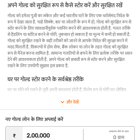
अपने गोल्ड को सुरक्षित रूप से कैसे स्टोर करें और सुरक्षित रखें
गोल्ड को हमेशा पूंजी का संकेत और कई भारतीय घरों के लिए एक भरोसेमंद निवेश के
रूप में देखा जाता है. चाहे सिक्के, बार या ज्वेलरी के रूप में हो, गोल्ड को सुरक्षित रूप से
स्टोर करने के लिए सावधानीपूर्वक प्लानिंग करने की आवश्यकता होती है. गलत तरीके
से हैंडलिंग या स्टोरेज करने से चोरी, नुकसान हो सकता है या मूल्य में कमी हो सकती है.
गोल्ड को सुरक्षित रखने के सही तरीकों को जानने से आपके निवेश की सुरक्षा करने में
मदद मिलती है. विकल्पों में होम सेफ, बैंक लॉकर या लोन के तहत गोल्ड को सुरक्षित
रूप से मैनेज करना शामिल है. सामान्य गलतियों से बचने के लिए प्रत्येक तरीके पर ध्यान
देने की आवश्यकता होती है. अपने गोल्ड को प्रभावी रूप से स्टोर करने और सुरक्षित
रखने के लिए उपयोगी सुझाव इस प्रकार हैं.
घर पर गोल्ड स्टोर करने के सर्वश्रेष्ठ तरीके
घर पर सोने को रखने से जुड़ी अपनी समस्याएं होती हैं, विशेष रूप से चोरी का जोखिम.
सुरक्षा सुनिश्चित करने के लिए, उच्च गुणवत्ता वाली, सुरक्षित फायरप्रूफ का उपयोग करें.
और देखें
इन सेफ को ज़्यादा या सुरक्षित रूप से फिट किया जाना चाहिए ताकि उन्हें दूर रखा जा
सके. किसी संदिग्ध लोकेशन, जैसे दीवार की गुफा या फर्नीचर के पीछे, सुरक्षित रूप से
छिपाएं, जिससे घुसण वालों के लिए यह पता लगाना मुश्किल हो जाता है. अतिरिक्त सुरक्षा
नए गोल्ड लोन के लिए अप्लाई करें
के लिए, अपने घर के अंदर एक दूसरे सुरक्षित या लॉक करने योग्य ड्रॉवर का उपयोग
करने पर विचार करें.
आवश्यक सोने का वज़न
₹
0
ग्राम
इसके अलावा, अपने सभी गोल्ड को एक ही जगह पर स्टोर करने से बचें. घर के आसपास