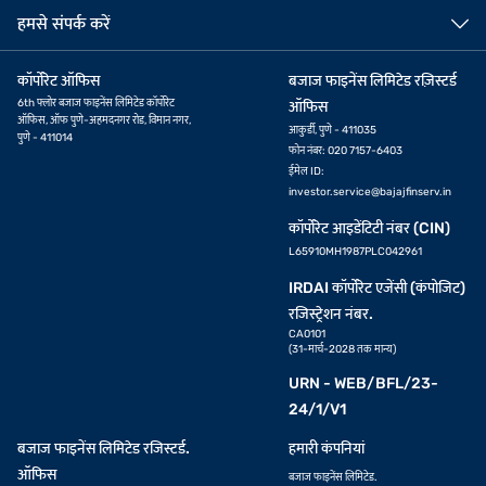
हमसे संपर्क करें
कॉर्पोरेट ऑफिस
बजाज फाइनेंस लिमिटेड रज़िस्टर्ड
6th फ्लोर बजाज फाइनेंस लिमिटेड कॉर्पोरेट
ऑफिस
ऑफिस, ऑफ पुणे-अहमदनगर रोड, विमान नगर,
आकुर्डी, पुणे - 411035
पुणे - 411014
फोन नंबर: 020 7157-6403
ईमेल ID:
investor.service@bajajfinserv.in
कॉर्पोरेट आइडेंटिटी नंबर (CIN)
L65910MH1987PLC042961
IRDAI कॉर्पोरेट एजेंसी (कंपोजिट)
रजिस्ट्रेशन नंबर.
CA0101
(31-मार्च-2028 तक मान्य)
URN - WEB/BFL/23-
24/1/V1
बजाज फाइनेंस लिमिटेड रजिस्टर्ड.
हमारी कंपनियां
ऑफिस
बजाज फाइनेंस लिमिटेड.