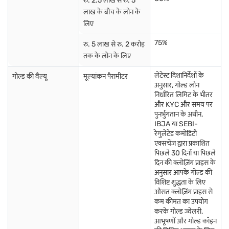
रु. 2.5 लाख से रु. 5
वॉल्ट में स्टोर किया जाए. कन्फर्म करें कि लोनदाता विशिष्ट स्टोरेज व्यवस्थाओं सहित
लाख के बीच के लोन के
लोन एग्रीमेंट का स्पष्ट डॉक्यूमेंटेशन प्रदान करता है. अंत में, किसी भी जटिलता से बचने के
लिए
लिए हमेशा अपने गोल्ड और पुनर्भुगतान प्रोसेस को ट्रैक करें.
75%
रु. 5 लाख से रु. 2 करोड़
तक के लोन के लिए
लेटेस्ट दिशानिर्देशों के
गोल्ड की वैल्यू
मूल्यांकन पैरामीटर
अनुसार, गोल्ड लोन
निर्धारित लिमिट के भीतर
और KYC और समय पर
पुनर्भुगतान के अधीन,
IBJA या SEBI-
रेगुलेटेड कमोडिटी
एक्सचेंज द्वारा प्रकाशित
पिछले 30 दिनों या पिछले
दिन की क्लोज़िंग प्राइस के
अनुसार आपके गोल्ड की
विशिष्ट शुद्धता के लिए
औसत क्लोज़िंग प्राइस से
कम कीमत का उपयोग
करके गोल्ड ज्वेलरी,
आभूषणों और गोल्ड कॉइन