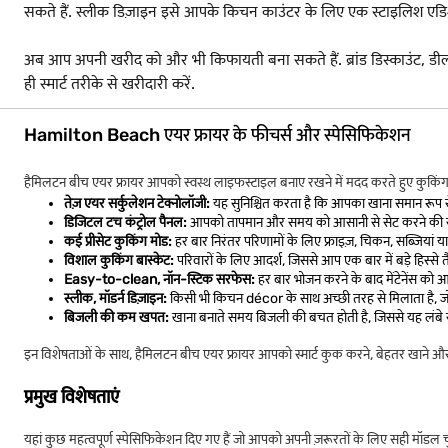
सकते हैं. स्लीक डिज़ाइन इसे आपके किचन काउंटर के लिए एक स्टाइलिश एडि
अब आप अपनी खरीद को और भी किफायती बना सकते हैं. ब्रांड डिस्काउंट,
ही स्मार्ट तरीके से खरीदारी करें.
Hamilton Beach एयर फ्रायर के फीचर्स और स्पेसिफिकेशन
हैमिलटन बीच एयर फ्रायर आपको स्वस्थ लाइफस्टाइल बनाए रखने में मदद करते हुए कुकिंग को
तेज़ एयर सर्कुलेशन टेक्नोलॉजी:
यह सुनिश्चित करता है कि आपका खाना समान रूप स
डिजिटल टच कंट्रोल पैनल:
आपको तापमान और समय को आसानी से सेट करने की सुविधा
कई प्रीसेट कुकिंग मोड:
हर बार निरंतर परिणामों के लिए फ्राइज़, चिकन, सब्जियां या बेक
विशाल कुकिंग बास्केट:
परिवारों के लिए आदर्श, जिससे आप एक बार में बड़े हिस्से त
Easy-to-clean, नॉन-स्टिक सरफेस:
हर बार भोजन करने के बाद मेंटेनेंस क
स्लीक, मॉडर्न डिज़ाइन:
किसी भी किचन décor के साथ अच्छी तरह से मिलाता है, जो क
बिजली की कम खपत:
खाना बनाते समय बिजली की बचत होती है, जिससे यह लंबे स
इन विशेषताओं के साथ, हैमिलटन बीच एयर फ्रायर आपको स्मार्ट कुक करने, बेहतर खाने और हर
प्रमुख विशेषताएं
यहां कुछ महत्वपूर्ण स्पेसिफिकेशन दिए गए हैं जो आपको अपनी ज़रूरतों के लिए सही मॉडल चु