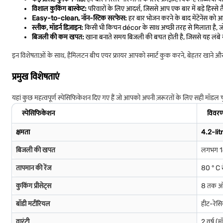
विशाल कुकिंग बास्केट:
परिवारों के लिए आदर्श, जिससे आप एक बार में बड़े हिस्से त
Easy-to-clean, नॉन-स्टिक सरफेस:
हर बार भोजन करने के बाद मेंटेनेंस क
स्लीक, मॉडर्न डिज़ाइन:
किसी भी किचन décor के साथ अच्छी तरह से मिलाता है, जो क
बिजली की कम खपत:
खाना बनाते समय बिजली की बचत होती है, जिससे यह लंबे स
इन विशेषताओं के साथ, हैमिलटन बीच एयर फ्रायर आपको स्मार्ट कुक करने, बेहतर खाने और हर
प्रमुख विशेषताएं
यहां कुछ महत्वपूर्ण स्पेसिफिकेशन दिए गए हैं जो आपको अपनी ज़रूरतों के लिए सही मॉडल चु
स्पेसिफिकेशन
विवर
क्षमता
4.2-lit
बिजली की खपत
लगभग 1
तापमान की रेंज
80 ° C 
कुकिंग प्रीसेट्स
8 तक ऑ
बॉडी मटीरियल
हीट-रेसिस
वारंटी
2 वर्ष (