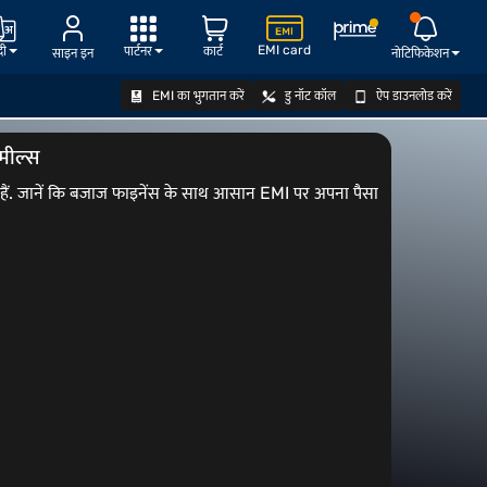
EMI card
दी
पार्टनर
कार्ट
साइन इन
नोटिफिकेशन
EMI का भुगतान करें
डु नॉट कॉल
ऐप डाउनलोड करें
ऑफर देखें
 मील्स
े हैं. जानें कि बजाज फाइनेंस के साथ आसान EMI पर अपना पैसा