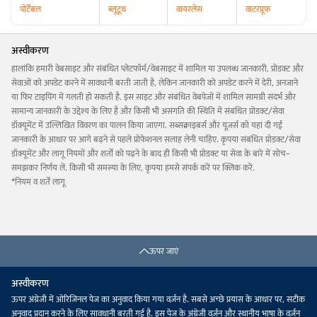
पोर्टेबल
ब्लूटूथ
वायरलेस
वाटरप्रूफ
अस्वीकरण
हालांकि हमारी वेबसाइट और संबंधित प्लेटफॉर्म/वेबसाइट में शामिल या उपलब्ध जानकारी, प्रोडक्ट और
सेवाओं को अपडेट करने में सावधानी बरती जाती है, लेकिन जानकारी को अपडेट करने में देरी, अनजाने
या फिर टाइपिंग में गलती हो सकती है. इस साइट और संबंधित वेबपेजों में शामिल सामग्री संदर्भ और
सामान्य जानकारी के उद्देश्य के लिए है और किसी भी असंगति की स्थिति में संबंधित प्रोडक्ट/सेवा
डॉक्यूमेंट में उल्लिखित विवरण का पालन किया जाएगा. सब्सक्राइबर्स और यूज़र्स को यहां दी गई
जानकारी के आधार पर आगे बढ़ने से पहले प्रोफेशनल सलाह लेनी चाहिए. कृपया संबंधित प्रोडक्ट/सेवा
डॉक्यूमेंट और लागू नियमों और शर्तों को पढ़ने के बाद ही किसी भी प्रोडक्ट या सेवा के बारे में सोच-
समझकर निर्णय लें. किसी भी समस्या के लिए, कृपया हमसे संपर्क करें पर क्लिक करें.
*नियम व शर्तें लागू
ऊपर जाएं
अस्वीकरण
ऊपर अंग्रेजी में ओरिजिनल पेज का अनुवाद किया गया वर्ज़न है. सबसे अच्छे प्रयास के आधार पर, सटीक
अनुवाद प्रदान करने के लिए सावधानी बरती गई है. इस पेज के अंग्रेजी वर्ज़न और स्थानीय भाषा के वर्ज़न