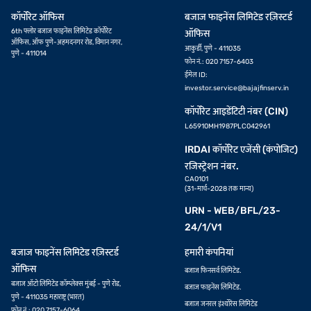
कॉर्पोरेट ऑफिस
बजाज फाइनेंस लिमिटेड रज़िस्टर्ड
6th फ्लोर बजाज फाइनेंस लिमिटेड कॉर्पोरेट
ऑफिस
ऑफिस, ऑफ पुणे-अहमदनगर रोड, विमान नगर,
आकुर्डी, पुणे - 411035
पुणे - 411014
फोन नं.: 020 7157-6403
ईमेल ID:
investor.service@bajajfinserv.in
कॉर्पोरेट आइडेंटिटी नंबर (CIN)
L65910MH1987PLC042961
IRDAI कॉर्पोरेट एजेंसी (कंपोजिट)
रजिस्ट्रेशन नंबर.
CA0101
(31-मार्च-2028 तक मान्य)
URN - WEB/BFL/23-
24/1/V1
बजाज फाइनेंस लिमिटेड रज़िस्टर्ड
हमारी कंपनियां
ऑफिस
बजाज फिनसर्व लिमिटेड.
बजाज ऑटो लिमिटेड कॉम्प्लेक्स मुंबई - पुणे रोड,
बजाज फाइनेंस लिमिटेड.
पुणे - 411035 महाराष्ट्र (भारत)
बजाज जनरल इंश्योरेंस लिमिटेड
फोन नं.: 020 7157-6064