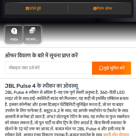
स्टोर्स ढूंढें
विशेष ऑफर
FAQs
महा बचत के
साथ अधिक
बचत करें
ऑफर विवरण के बारे में सूचना प्राप्त करें
मुझे सूचित करें
JBL Pulse 4 के स्पीकर का ओवरव्यू
JBL Pulse 4 स्पीकर से अधिक है-यह एक पूर्ण सेंसरी अनुभव है. 360-डिग्री LED
लाइट शो के साथ हाई-क्वॉलिटी साउंड को मिलाकर, यह कहीं भी इमर्सिव एम्बिएंस बनाता
है. इसका कॉम्पैक्ट और हल्का डिज़ाइन पोर्टेबिलिटी सुनिश्चित करता है, जो घर या बाहर
उपयोग के लिए परफेक्ट है. ब्लूटूथ 4.2 के साथ, यह आपके स्मार्टफोन या टैबलेट के साथ
आसानी से कनेक्ट हो जाता है. IPX7 वॉटरप्रूफ रेटिंग के साथ, यह स्प्लैश या फुल सबमेंशन
को संभाल सकता है, जो पूल पार्टी या बीच ट्रिप के लिए आदर्श है. बिना किसी रुकावट के
खेलने के 12 घंटे तक का आनंद लें. बजाज मॉल पर JBL Pulse 4 और इसी तरह के
स्पीकर देखें. आसान EMI विकल्प उपलब्ध हैं-बजाज फाइनेंस के साथ
अपनी लोन योग्यता