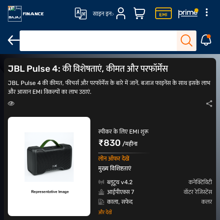
साइन इन
₹3,000 के अंदर स्पीकर
होम थिएटर स्पीकर
साउंडबार के लाभ
TV स्पीकर बार
JBL Pulse 4: की विशेषताएं, कीमत और परफॉर्मेंस
JBL Pulse 4 की कीमत, फीचर्स और परफॉर्मेंस के बारे में जानें. बजाज फाइनेंस के साथ इसके लाभ
और आसान EMI विकल्पों का लाभ उठाएं.
स्पीकर के लिए EMI शुरू
₹830
/महीना
लोन ऑफर देखें
मुख्य विशिष्टताएं
ब्लूटूथ v4.2
कनेक्टिविटी
आईपीएक्स 7
वॉटर रेजिस्टेंस
काला, सफेद
कलर
और देखें