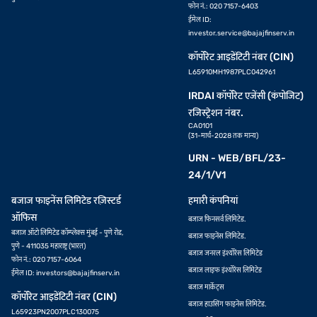
फोन नं.: 020 7157-6403
ईमेल ID:
investor.service@bajajfinserv.in
कॉर्पोरेट आइडेंटिटी नंबर (CIN)
L65910MH1987PLC042961
IRDAI कॉर्पोरेट एजेंसी (कंपोजिट)
रजिस्ट्रेशन नंबर.
CA0101
(31-मार्च-2028 तक मान्य)
URN - WEB/BFL/23-
24/1/V1
बजाज फाइनेंस लिमिटेड रज़िस्टर्ड
हमारी कंपनियां
ऑफिस
बजाज फिनसर्व लिमिटेड.
बजाज ऑटो लिमिटेड कॉम्प्लेक्स मुंबई - पुणे रोड,
बजाज फाइनेंस लिमिटेड.
पुणे - 411035 महाराष्ट्र (भारत)
बजाज जनरल इंश्योरेंस लिमिटेड
फोन नं.: 020 7157-6064
बजाज लाइफ इंश्योरेंस लिमिटेड
ईमेल ID:
investors@bajajfinserv.in
बजाज मार्केट्स
कॉर्पोरेट आइडेंटिटी नंबर (CIN)
बजाज हाउसिंग फाइनेंस लिमिटेड.
L65923PN2007PLC130075