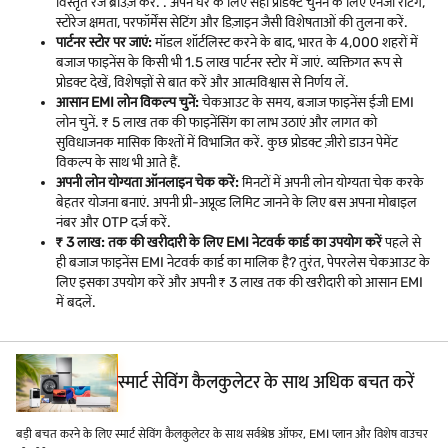
विस्तृत रेंज ब्राउज़ करें. . अपने घर के लिए सही प्रोडक्ट चुनने के लिए एनर्जी रेटिंग,
स्टोरेज क्षमता, परफॉर्मेंस सेटिंग और डिज़ाइन जैसी विशेषताओं की तुलना करें.
पार्टनर स्टोर पर जाएं:
मॉडल शॉर्टलिस्ट करने के बाद, भारत के 4,000 शहरों में
बजाज फाइनेंस के किसी भी 1.5 लाख पार्टनर स्टोर में जाएं. व्यक्तिगत रूप से
प्रोडक्ट देखें, विशेषज्ञों से बात करें और आत्मविश्वास से निर्णय लें.
आसान EMI लोन विकल्प चुनें:
चेकआउट के समय, बजाज फाइनेंस ईजी EMI
लोन चुनें. ₹ 5 लाख तक की फाइनेंसिंग का लाभ उठाएं और लागत को
सुविधाजनक मासिक किश्तों में विभाजित करें. कुछ प्रोडक्ट ज़ीरो डाउन पेमेंट
विकल्प के साथ भी आते हैं.
अपनी लोन योग्यता ऑनलाइन चेक करें:
मिनटों में अपनी लोन योग्यता चेक करके
बेहतर योजना बनाएं. अपनी प्री-अप्रूव्ड लिमिट जानने के लिए बस अपना मोबाइल
नंबर और OTP दर्ज करें.
₹ 3 लाख: तक की खरीदारी के लिए EMI नेटवर्क कार्ड का उपयोग करें
पहले से
ही बजाज फाइनेंस EMI नेटवर्क कार्ड का मालिक है? तुरंत, पेपरलेस चेकआउट के
लिए इसका उपयोग करें और अपनी ₹ 3 लाख तक की खरीदारी को आसान EMI
में बदलें.
स्मार्ट सेविंग कैलकुलेटर के साथ अधिक बचत करें
बड़ी बचत करने के लिए स्मार्ट सेविंग कैलकुलेटर के साथ सर्वश्रेष्ठ ऑफर, EMI प्लान और विशेष वाउचर