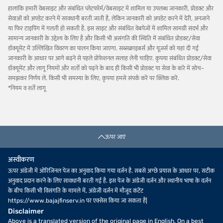
हालांकि हमारी वेबसाइट और संबंधित प्लेटफॉर्म/वेबसाइट में शामिल या उपलब्ध जानकारी, प्रोडक्ट और
सेवाओं को अपडेट करने में सावधानी बरती जाती है, लेकिन जानकारी को अपडेट करने में देरी, अनजाने
या फिर टाइपिंग में गलती हो सकती है. इस साइट और संबंधित वेबपेजों में शामिल सामग्री संदर्भ और
सामान्य जानकारी के उद्देश्य के लिए है और किसी भी असंगति की स्थिति में संबंधित प्रोडक्ट/सेवा
डॉक्यूमेंट में उल्लिखित विवरण का पालन किया जाएगा. सब्सक्राइबर्स और यूज़र्स को यहां दी गई
जानकारी के आधार पर आगे बढ़ने से पहले प्रोफेशनल सलाह लेनी चाहिए. कृपया संबंधित प्रोडक्ट/सेवा
डॉक्यूमेंट और लागू नियमों और शर्तों को पढ़ने के बाद ही किसी भी प्रोडक्ट या सेवा के बारे में सोच-
समझकर निर्णय लें. किसी भी समस्या के लिए, कृपया हमसे संपर्क करें पर क्लिक करें.
*नियम व शर्तें लागू
ऊपर जाएं
अस्वीकरण
ऊपर अंग्रेजी में ओरिजिनल पेज का अनुवाद किया गया वर्ज़न है. सबसे अच्छे प्रयास के आधार पर, सटीक
अनुवाद प्रदान करने के लिए सावधानी बरती गई है. इस पेज के अंग्रेजी वर्ज़न और स्थानीय भाषा के वर्ज़न
के बीच किसी भी विसंगति के मामले में, अंग्रेजी वर्ज़न में मौजूद कंटेंट
https://www.bajajfinserv.in पर एक्सेस किया जा सकता है|
Disclaimer
Above is a translated version of the original page in English. On a best