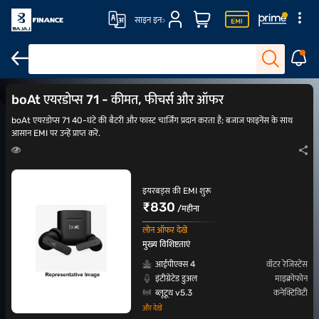
साइन इन
वॉटरप्रूफ इयरबड्स
स्पोर्ट्स इयरबड्स
इयरबड्स और हेडफोन पर ऑफर
ENC इय
boAt एयरडोप्स 71 - कीमत, फीचर्स और ऑफर
boAt एयरडोप्स 71 40-घंटे की बैटरी और फास्ट चार्जिंग प्रदान करता है; बजाज फाइनेंस के साथ
आसान EMI पर उन्हें प्राप्त करें.
इयरबड्स की EMI शुरू
₹830
/महीना
लोन ऑफर देखें
मुख्य विशिष्टताएं
आईपीएक्स 4
वॉटर रेजिस्टेंस
इंटीग्रेटेड डुअल
माइक्रोफोन
ब्लूटूथ v5.3
कनेक्टिविटी
और देखें