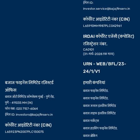
ईमेल ID:
investor.service@bajajfinserv.in
मुंबई में सोने का भाव
चंडीगढ़ में सोने का भाव
नेल्लोर में सोने का भाव
कॉर्पोरेट आइडेंटिटी नंबर (CIN)
L65910MH1987PLC042961
जालंधर में सोने का रेट
अमृतसर में सोने का भाव
सेलम में सोने का भाव
IRDAI कॉर्पोरेट एजेंसी (कंपोजिट)
पठानकोट में सोने का भाव
गुरदासपुर में गोल्ड दर
बरनाला में सोने का भाव
रजिस्ट्रेशन नंबर.
CA0101
(31-मार्च-2028 तक मान्य)
URN - WEB/BFL/23-
24/1/V1
बजाज फाइनेंस लिमिटेड रज़िस्टर्ड
हमारी कंपनियां
ऑफिस
बजाज फाइनेंस लिमिटेड.
बजाज ऑटो लिमिटेड कॉम्प्लेक्स मुंबई - पुणे रोड,
बजाज फाइनेंस लिमिटेड.
पुणे - 411035 MH (IN)
बजाज जनरल इंश्योरेंस लिमिटेड
फोन नंबर: 020 7157-6064
बजाज लाइफ इंश्योरेंस लिमिटेड
ईमेल ID:
investors@bajajfinserv.in
बजाज मार्केट्स
कॉर्पोरेट आइडेंटिटी नंबर (CIN)
बजाज हाउसिंग फाइनेंस लिमिटेड.
L65923PN2007PLC130075
बजाज ब्रोकिंग