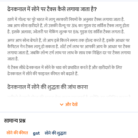
ढेनकनाल में सोने पर टैक्स कैसे लगाया जाता है?
तेज़पुर में सोने की कीमतें दुनिया भर के कारकों से प्रभावित होती हैं, इसलिए आपकी
उधार लेने की क्षमता अलग-अलग हो सकती है. अपनी
गोल्ड लोन योग्यता
अभी चेक करें
ठाणे में गोल्ड पर पूरे भारत में लागू सरकारी नियमों के अनुसार टैक्स लगाया जाता है.
और सूचित निर्णय लें.
जब आप सोना खरीदते हैं, तो उसकी वैल्यू पर 3% का गुड्स एंड सर्विस टैक्स लागू होता
है. इसके अलावा, ज्वेलरी पर मेकिंग शुल्क पर 5% गुड्स एंड सर्विस टैक्स लगता है.
अगर आप सोना बेचते हैं, तो आप इसे कितने समय तक होल्ड करते हैं, इसके आधार पर
कैपिटल गेन टैक्स लागू हो सकता है. शॉर्ट टर्म लाभ पर आपकी आय के आधार पर टैक्स
लगाया जाता है, जबकि लॉन्ग टर्म लाभ पर लाभ के साथ एक निश्चित दर पर टैक्स लगाया
जाता है.
ये टैक्स सीधे ढेनकनाल में सोने के भाव को प्रभावित करते हैं और खरीदारों के लिए
ढेनकनाल में सोने की फाइनल कीमत को बढ़ाते हैं.
ढेनकनाल में सोने की शुद्धता की जांच करना
खरीदने से पहले गोल्ड की शुद्धता चेक करना महत्वपूर्ण है, क्योंकि यह सुनिश्चित करता है
कि आपको अपने पैसे के लिए सही वैल्यू मिले. ढंकनाल में सोने की कीमत शुद्धता पर
और देखें
निर्भर करती है, इसलिए इसकी जांच करने से नुकसान से बचने और उचित कीमत
सुनिश्चित करने में मदद मिलती है.
सामान्य प्रश्न
हालमार्क सर्टिफिकेशन
: ज्वेलरी पर भारतीय मानक ब्यूरो का हॉलमार्क देखें. यह
शुद्धता के स्तर की पुष्टि करता है और क्वॉलिटी सुनिश्चित करता है.
सोने की कीमत
gst
सोने की शुद्धता