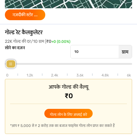
ढंकनल में सोने की कीमत कई कारकों से प्रभावित होती है, जो समय के साथ बदलती
रहती हैं. इन्हें समझने से आपको खरीदने या निवेश करने से पहले धनकनाल में सोने की
नज़दीकी स्टोर ...
कीमत को अधिक स्पष्ट रूप से ट्रैक करने में मदद मिलती है.
अंतरराष्ट्रीय सोने की कीमतें
: गोल्ड का ट्रेड वैश्विक स्तर पर किया जाता है, इसलिए
गोल्ड रेट कैलकुलेटर
अंतर्राष्ट्रीय कीमतों में होने वाले किसी भी बदलाव का सोने की कीमत पर सीधे असर
पड़ता है. वैश्विक मांग में वृद्धि आमतौर पर स्थानीय रूप से कीमतों को बढ़ाती है.
22K गोल्ड की दर/10 ग्राम |
₹
0
+
0
(
0.00
%)
सोने का वज़न
भारतीय रुपये की वैल्यू
: जब भारतीय रुपये अमेरिकी डॉलर के मुकाबले कमजोर
ग्राम
होता है, तो सोना अधिक महंगा हो जाता है. इससे ढेनकनाल में सोने की कीमत बढ़
जाती है.
इम्पोर्ट ड्यूटी और टैक्स
: भारत अपने अधिकांश गोल्ड को आयात करता है. उच्च
0
1.2k
2.4k
3.6k
4.8k
6k
आयात शुल्क और सरकारी टैक्स से कुल लागत बढ़ जाती है, जिससे ढेनकनाल में
सोने की दर प्रभावित होती है.
आपके गोल्ड की वैल्यू
स्थानीय मांग और आपूर्ति
: त्योहारों और शादी के मौसम में, मांग बढ़ जाती है, जिससे
₹0
ढेनकनाल में सोने की कीमत बढ़ सकती है. कम मांग से कीमतें कम हो सकती हैं.
महंगाई और आर्थिक स्थितियां
: सोने को अनिश्चित समय में एक सुरक्षित निवेश माना
जाता है. जब महंगाई बढ़ती है, तो लोग सोने में अधिक निवेश करते हैं, जिससे इसकी
गोल्ड लोन के लिए अप्लाई करें
कीमत बढ़ जाती है.
*आप ₹ 5,000 से ₹ 2 करोड़ तक का बजाज फाइनेंस गोल्ड लोन प्राप्त कर सकते हैं
व्यापक ट्रेंड को समझने के लिए, आप बेहतर स्पष्टता के लिए
भारत में गोल्ड रेट
चेक कर
सकते हैं.