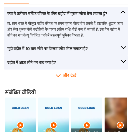
• https://www.bajajfinserv.in/sovereign-gold-bond-interest-
rate
क्या मैं वर्तमान मार्केट कीमत के लिए बड़ौदा में पुराना सोना बेच सकता हूं?
H2: करेंसी में होने वाले उतार-चढ़ाव का सूरत में गोल्ड का भाव कैसे प्रभावित होता है
हां, आप भारत में मौजूदा मार्केट कीमत पर अपना पुराना गोल्ड बेच सकते हैं. हालांकि, शुद्धता जांच
कंटेंट का प्रकार: स्पष्टीकरण (विवरण)
और सेवा शुल्क जैसी कटौतियों के कारण अंतिम राशि थोड़ी कम हो सकती है. उस दिन बड़ौदा में
वर्ड काउंट: 70-100
सोने का भाव वैल्यू निर्धारित करने में महत्वपूर्ण भूमिका निभाता है.
Reference:https://poonawallafincorp.com/blogs/gold-
loan/how-currency-exchange-rates-affect-gold-prices-in-
मुझे बड़ौत में 10 ग्राम सोने पर कितना लोन मिल सकता है?
india
कीवर्ड: बड़ौत में सोने का भाव, बड़ौत में सोने की कीमत
बड़ौत में आज सोने का भाव क्या है?
2:. बड़ौत में गोल्ड लोन पर सोने के भाव का प्रभाव
और देखें
कंटेंट का प्रकार: स्पष्टीकरण
वर्ड काउंट: 100-120
इंटरलिंक ऐंकर:
संबंधित वीडियो
• गोल्ड लोन के लिए अप्लाई करें
• सबसे कम गोल्ड लोन ब्याज दर
• गोल्ड लोन की योग्यता
इंटरलिंक Url:
• https://www.bajajfinserv.in/gold-loan
• https://www.bajajfinserv.in/gold-loan-interest-rate-and-
charges