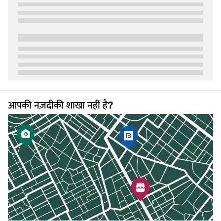
कैरेट गोल्ड का उपयोग करके किए जाते हैं.
प्रमाणिकता चेक करने के लिए,
22 कैरेट गोल्ड की शुद्धता
के बारे में जानना उपयोगी है.
22 कैरेट सोने के लिए बड़ौदा में सोने की कीमत बाज़ार की मांग, मेकिंग शुल्क और
दैनिक दर में बदलाव पर निर्भर करती है.
बड़ौत में 18 कैरेट सोने का भाव
18 कैरेट सोने का भाव उच्च शुद्धता स्तर की तुलना में कम होता है क्योंकि इसमें 75%
शुद्ध सोना होता है जो अन्य धातुओं के साथ मिला होता है. इस प्रकार के गोल्ड का
इस्तेमाल आमतौर पर आधुनिक और हल्के ज्वेलरी डिज़ाइन के लिए किया जाता है
क्योंकि यह मज़बूत और टिकाऊ होता है.
आपकी नज़दीकी शाखा नहीं है?
18 कैरेट गोल्ड के लिए बड़ौदा में गोल्ड की कीमत मार्केट ट्रेंड, डिज़ाइन की मांग और
स्थानीय कारकों से प्रभावित होती है. यह उन खरीदारों के लिए एक अच्छा विकल्प है जो
किफायती ज्वेलरी की तलाश में हैं, जो अभी भी कीमत पर उपलब्ध हैं.
सूरत में सोने के भाव को प्रभावित करने वाले कारक
बड़ौत में सोने का भाव समय के साथ बदलने वाले कई कारकों से प्रभावित होता है. इन
कारकों को समझने से आपको भारत में सोने की कीमत को बेहतर तरीके से ट्रैक करने
और सही निर्णय लेने में मदद मिल सकती है.
वैश्विक गोल्ड की कीमतें:
गोल्ड का ट्रेड दुनिया भर में किया जाता है, इसलिए
अंतर्राष्ट्रीय कीमतों में कोई भी बदलाव सीधे भारत में गोल्ड की दर को प्रभावित