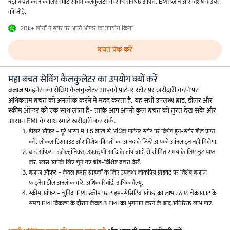
बड़ी बचत करने के लिए स्मार्ट सेविंग कैलकुलेटर के साथ सर्वश्रेष्ठ ऑफर, EMI प्लान और विशेष वाउचर
को जोड़ें.
20k+ लोगों ने स्टोर पर अपने ऑफर का उपयोग किया
बचत चेक करें
महा बचत सेविंग कैलकुलेटर का उपयोग क्यों करें
बजाज फाइनेंस का सेविंग कैलकुलेटर आपको पार्टनर स्टोर पर खरीदारी करने पर
अधिकतम बचत को अनलॉक करने में मदद करता है. यह सभी उपलब्ध ब्रांड, डीलर और
स्कीम ऑफर को एक साथ लाता है- ताकि आप अपनी कुल बचत को तुरंत देख सकें और
आसान EMI के साथ स्मार्ट खरीदारी कर सकें.
डीलर ऑफर - पूरे भारत में 1.5 लाख से अधिक पार्टनर स्टोर पर विशेष इन-स्टोर डील प्राप्त
करें. लोकल डिस्काउंट और विशेष कीमतों का आनंद लें जिन्हें आपको ऑनलाइन नहीं मिलेगा.
ब्रांड ऑफर - इलेक्ट्रॉनिक्स, उपकरणों आदि के टॉप ब्रांडों से सीमित समय के लिए छूट प्राप्त
करें. खास आपके लिए चुने गए ब्रांड-विशिष्ट बचत देखें.
बजाज ऑफर - केवल हमारे ग्राहकों के लिए उपलब्ध लोकप्रिय प्रोडक्ट पर विशेष बजाज
फाइनेंस डील अनलॉक करें. अधिक रिवॉर्ड, अधिक वैल्यू.
स्कीम ऑफर - चुनिंदा EMI स्कीम पर टाइम-सेंसिटिव ऑफर का लाभ उठाएं. चेकआउट के
समय EMI विकल्प के दौरान केवल 3 EMI का भुगतान करने के बाद अतिरिक्त लाभ पाएं.