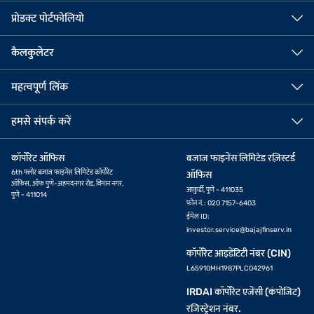
प्रोडक्ट पोर्टफोलियो
कैलकुलेटर
महत्वपूर्ण लिंक
हमसे संपर्क करें
कॉर्पोरेट ऑफिस
बजाज फाइनेंस लिमिटेड रज़िस्टर्ड
6th फ्लोर बजाज फाइनेंस लिमिटेड कॉर्पोरेट
ऑफिस
ऑफिस, ऑफ पुणे-अहमदनगर रोड, विमान नगर,
आकुर्डी, पुणे - 411035
पुणे - 411014
फोन नं.: 020 7157-6403
ईमेल ID:
investor.service@bajajfinserv.in
कॉर्पोरेट आइडेंटिटी नंबर (CIN)
L65910MH1987PLC042961
IRDAI कॉर्पोरेट एजेंसी (कंपोजिट)
रजिस्ट्रेशन नंबर.