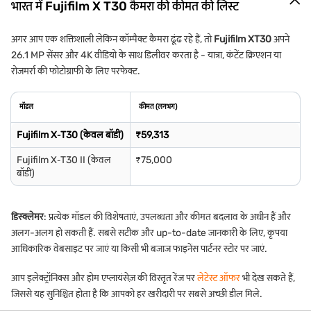
भारत में Fujifilm X T30 कैमरा की कीमत की लिस्ट
अगर आप एक शक्तिशाली लेकिन कॉम्पैक्ट कैमरा ढूंढ रहे हैं, तो
Fujifilm XT30
अपने
26.1 MP सेंसर और 4K वीडियो के साथ डिलीवर करता है - यात्रा, कंटेंट क्रिएशन या
रोजमर्रा की फोटोग्राफी के लिए परफेक्ट.
मॉडल
कीमत (लगभग)
Fujifilm X‐T30 (केवल बॉडी)
₹59,313
Fujifilm X‐T30 II (केवल
₹75,000
बॉडी)
डिस्क्लेमर
: प्रत्येक मॉडल की विशेषताएं, उपलब्धता और कीमत बदलाव के अधीन हैं और
अलग-अलग हो सकती हैं. सबसे सटीक और up-to-date जानकारी के लिए, कृपया
आधिकारिक वेबसाइट पर जाएं या किसी भी बजाज फाइनेंस पार्टनर स्टोर पर जाएं.
आप इलेक्ट्रॉनिक्स और होम एप्लायंसेज़ की विस्तृत रेंज पर
लेटेस्ट ऑफर
भी देख सकते हैं,
जिससे यह सुनिश्चित होता है कि आपको हर खरीदारी पर सबसे अच्छी डील मिले.