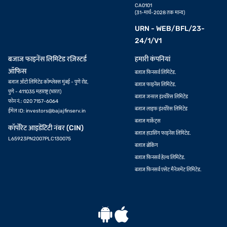
CA0101
(31-मार्च-2028 तक मान्य)
URN - WEB/BFL/23-
24/1/V1
बजाज फाइनेंस लिमिटेड रज़िस्टर्ड
हमारी कंपनियां
ऑफिस
बजाज फिनसर्व लिमिटेड.
बजाज ऑटो लिमिटेड कॉम्प्लेक्स मुंबई - पुणे रोड,
बजाज फाइनेंस लिमिटेड.
पुणे - 411035 महाराष्ट्र (भारत)
बजाज जनरल इंश्योरेंस लिमिटेड
फोन नं.: 020 7157-6064
बजाज लाइफ इंश्योरेंस लिमिटेड
ईमेल ID:
investors@bajajfinserv.in
बजाज मार्केट्स
कॉर्पोरेट आइडेंटिटी नंबर (CIN)
बजाज हाउसिंग फाइनेंस लिमिटेड.
L65923PN2007PLC130075
बजाज ब्रोकिंग
बजाज फिनसर्व हेल्थ लिमिटेड.
बजाज फिनसर्व एसेट मैनेजमेंट लिमिटेड.