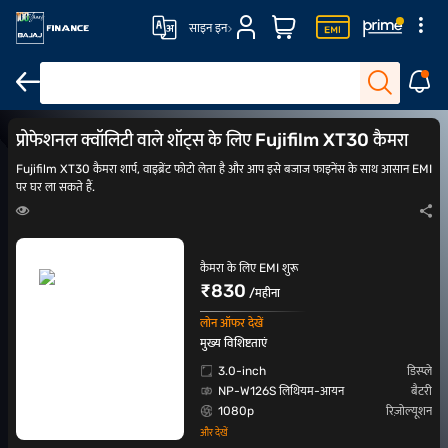
साइन इन
DSLR कैमरा
ऐक्शन कैमरा
Canon कैमरा
Nikon कैमरा
प्रोफेशनल क्वॉलिटी वाले शॉट्स के लिए Fujifilm XT30 कैमरा
Fujifilm XT30 कैमरा शार्प, वाइब्रेंट फोटो लेता है और आप इसे बजाज फाइनेंस के साथ आसान EMI
पर घर ला सकते हैं.
कैमरा के लिए EMI शुरू
₹830
/महीना
लोन ऑफर देखें
मुख्य विशिष्टताएं
3.0-inch
डिस्प्ले
NP-W126S लिथियम-आयन
बैटरी
1080p
रिज़ोल्यूशन
और देखें