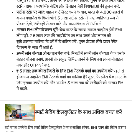
विस्तृत रेंज ब्राउज़ करें. . अपने घर के लिए सही प्रोडक्ट चुनने के लिए एनर्जी रेटिंग,
स्टोरेज क्षमता, परफॉर्मेंस सेटिंग और डिज़ाइन जैसी विशेषताओं की तुलना करें.
पार्टनर स्टोर पर जाएं:
मॉडल शॉर्टलिस्ट करने के बाद, भारत के 4,000 शहरों में
बजाज फाइनेंस के किसी भी 1.5 लाख पार्टनर स्टोर में जाएं. व्यक्तिगत रूप से
प्रोडक्ट देखें, विशेषज्ञों से बात करें और आत्मविश्वास से निर्णय लें.
आसान EMI लोन विकल्प चुनें:
चेकआउट के समय, बजाज फाइनेंस ईजी EMI
लोन चुनें. ₹ 5 लाख तक की फाइनेंसिंग का लाभ उठाएं और लागत को
सुविधाजनक मासिक किश्तों में विभाजित करें. कुछ प्रोडक्ट ज़ीरो डाउन पेमेंट
विकल्प के साथ भी आते हैं.
अपनी लोन योग्यता ऑनलाइन चेक करें:
मिनटों में अपनी लोन योग्यता चेक करके
बेहतर योजना बनाएं. अपनी प्री-अप्रूव्ड लिमिट जानने के लिए बस अपना मोबाइल
नंबर और OTP दर्ज करें.
₹ 3 लाख: तक की खरीदारी के लिए EMI नेटवर्क कार्ड का उपयोग करें
पहले से
ही बजाज फाइनेंस EMI नेटवर्क कार्ड का मालिक है? तुरंत, पेपरलेस चेकआउट के
लिए इसका उपयोग करें और अपनी ₹ 3 लाख तक की खरीदारी को आसान EMI
में बदलें.
स्मार्ट सेविंग कैलकुलेटर के साथ अधिक बचत करें
बड़ी बचत करने के लिए स्मार्ट सेविंग कैलकुलेटर के साथ सर्वश्रेष्ठ ऑफर, EMI प्लान और विशेष वाउचर