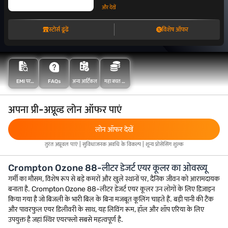
और देखें
स्टोर्स ढूंढें
विशेष ऑफर
FAQs
महा बचत के
EMI पर
अन्य आर्टिकल
साथ अधिक
खरीदारी करें
बचत करें
अपना प्री-अप्रूव्ड लोन ऑफर पाएं
लोन ऑफर देखें
तुरंत अप्रूवल पाएं | सुविधाजनक अवधि के विकल्प | शून्य प्रोसेसिंग शुल्क
Crompton Ozone 88-लीटर डेजर्ट एयर कूलर का ओवरव्यू
गर्मी का मौसम, विशेष रूप से बड़े कमरों और खुले स्थानों पर, दैनिक जीवन को आरामदायक
बनाता है. Crompton Ozone 88-लीटर डेजर्ट एयर कूलर उन लोगों के लिए डिज़ाइन
किया गया है जो बिजली के भारी बिल के बिना मजबूत कूलिंग चाहते हैं. बड़ी पानी की टैंक
और पावरफुल एयर डिलीवरी के साथ, यह लिविंग रूम, हॉल और शॉप एरिया के लिए
उपयुक्त है जहां स्थिर एयरफ्लो सबसे महत्वपूर्ण है.