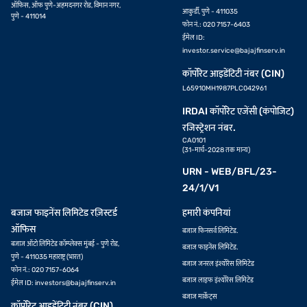
ऑफिस, ऑफ पुणे-अहमदनगर रोड, विमान नगर,
आकुर्डी, पुणे - 411035
पुणे - 411014
फोन नं.: 020 7157-6403
ईमेल ID:
investor.service@bajajfinserv.in
कॉर्पोरेट आइडेंटिटी नंबर (CIN)
L65910MH1987PLC042961
IRDAI कॉर्पोरेट एजेंसी (कंपोजिट)
रजिस्ट्रेशन नंबर.
CA0101
(31-मार्च-2028 तक मान्य)
URN - WEB/BFL/23-
24/1/V1
बजाज फाइनेंस लिमिटेड रज़िस्टर्ड
हमारी कंपनियां
ऑफिस
बजाज फिनसर्व लिमिटेड.
बजाज ऑटो लिमिटेड कॉम्प्लेक्स मुंबई - पुणे रोड,
बजाज फाइनेंस लिमिटेड.
पुणे - 411035 महाराष्ट्र (भारत)
बजाज जनरल इंश्योरेंस लिमिटेड
फोन नं.: 020 7157-6064
बजाज लाइफ इंश्योरेंस लिमिटेड
ईमेल ID:
investors@bajajfinserv.in
बजाज मार्केट्स
कॉर्पोरेट आइडेंटिटी नंबर (CIN)