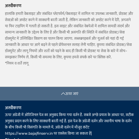
अस्वीकरण
हालांकि हमारी वेबसाइट और संबंधित प्लेटफॉर्म/वेबसाइट में शामिल या उपलब्ध जानकारी, प्रोडक्ट और
सेवाओं को अपडेट करने में सावधानी बरती जाती है, लेकिन जानकारी को अपडेट करने में देरी, अनजाने
या फिर टाइपिंग में गलती हो सकती है. इस साइट और संबंधित वेबपेजों में शामिल सामग्री संदर्भ और
सामान्य जानकारी के उद्देश्य के लिए है और किसी भी असंगति की स्थिति में संबंधित प्रोडक्ट/सेवा
डॉक्यूमेंट में उल्लिखित विवरण का पालन किया जाएगा. सब्सक्राइबर्स और यूज़र्स को यहां दी गई
जानकारी के आधार पर आगे बढ़ने से पहले प्रोफेशनल सलाह लेनी चाहिए. कृपया संबंधित प्रोडक्ट/सेवा
डॉक्यूमेंट और लागू नियमों और शर्तों को पढ़ने के बाद ही किसी भी प्रोडक्ट या सेवा के बारे में सोच-
समझकर निर्णय लें. किसी भी समस्या के लिए, कृपया हमसे संपर्क करें पर क्लिक करें.
*नियम व शर्तें लागू
ऊपर जाएं
अस्वीकरण
ऊपर अंग्रेजी में ओरिजिनल पेज का अनुवाद किया गया वर्ज़न है. सबसे अच्छे प्रयास के आधार पर, सटीक
अनुवाद प्रदान करने के लिए सावधानी बरती गई है. इस पेज के अंग्रेजी वर्ज़न और स्थानीय भाषा के वर्ज़न
के बीच किसी भी विसंगति के मामले में, अंग्रेजी वर्ज़न में मौजूद कंटेंट
https://www.bajajfinserv.in पर एक्सेस किया जा सकता है|