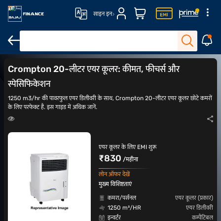
साइन इन
आउटडोर एयर कूलर
Symphony एयर कूलर्स
Symphony टावर एयर कूलर्स
Crompton 20-लीटर एयर कूलर: कीमत, फीचर्स और
स्पेसिफिकेशन
1250 m3/hr की पावरफुल एयर डिलीवरी के साथ, Crompton 20-लीटर एयर कूलर छोटे कमरों
के लिए परफेक्ट है. इस गाइड में अधिक जानें.
एयर कूलर के लिए EMI शुरू
₹830
/महीना
लोन ऑफर देखें
मुख्य विशिष्टताएं
कमरा/पर्सनल
एयर कूलर (प्रकार)
1250 m³/HR
एयर डिलीवरी
इन्वर्टर
कम्पैटिबल