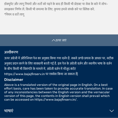
डॉक्यूमेंट और लागू नियमों और शर्तों को पढ़ने के बाद ही किसी भी प्रोडक्ट या सेवा के बारे में सोच-
समझकर निर्णय लें. किसी भी समस्या के लिए, कृपया हमसे संपर्क करें पर क्लिक करें.
*नियम व शर्तें लागू
ऊपर जाएं
अस्वीकरण
ऊपर अंग्रेजी में ओरिजिनल पेज का अनुवाद किया गया वर्ज़न है. सबसे अच्छे प्रयास के आधार पर, सटीक
अनुवाद प्रदान करने के लिए सावधानी बरती गई है. इस पेज के अंग्रेजी वर्ज़न और स्थानीय भाषा के वर्ज़न
के बीच किसी भी विसंगति के मामले में, अंग्रेजी वर्ज़न में मौजूद कंटेंट
https://www.bajajfinserv.in पर एक्सेस किया जा सकता है|
Disclaimer
Above is a translated version of the original page in English. On a best
effort basis, care has been taken to provide accurate translation. In case
of any inconsistencies between the English version and the vernacular
version of this page, the contents in English version shall prevail which
can be accessed on https://www.bajajfinserv.in/.
भाषाएं