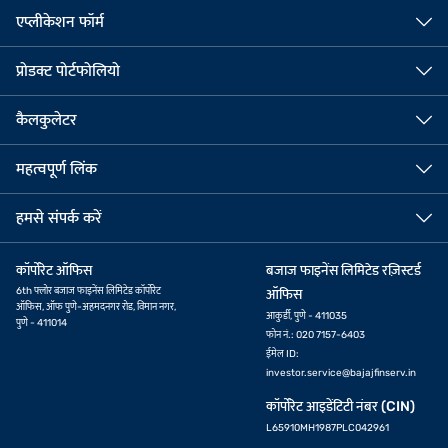
एप्लीकेशन फॉर्म
प्रोडक्ट पोर्टफोलियो
कैलकुलेटर
महत्वपूर्ण लिंक
हमसे संपर्क करें
कॉर्पोरेट ऑफिस
बजाज फाइनेंस लिमिटेड रज़िस्टर्ड
6th फ्लोर बजाज फाइनेंस लिमिटेड कॉर्पोरेट
ऑफिस
ऑफिस, ऑफ पुणे-अहमदनगर रोड, विमान नगर,
आकुर्डी, पुणे - 411035
पुणे - 411014
फोन नं.: 020 7157-6403
ईमेल ID:
investor.service@bajajfinserv.in
कॉर्पोरेट आइडेंटिटी नंबर (CIN)
L65910MH1987PLC042961