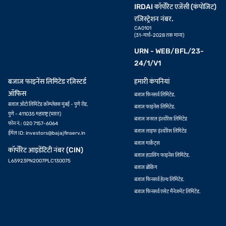
IRDAI कॉर्पोरेट एजेंसी (कंपोजिट)
रजिस्ट्रेशन नंबर.
CA0101
(31-मार्च-2028 तक मान्य)
URN - WEB/BFL/23-
24/1/V1
बजाज फाइनेंस लिमिटेड रज़िस्टर्ड
हमारी कंपनियां
ऑफिस
बजाज फिनसर्व लिमिटेड.
बजाज ऑटो लिमिटेड कॉम्प्लेक्स मुंबई - पुणे रोड,
बजाज फाइनेंस लिमिटेड.
पुणे - 411035 महाराष्ट्र (भारत)
बजाज जनरल इंश्योरेंस लिमिटेड
फोन नं.: 020 7157-6064
बजाज लाइफ इंश्योरेंस लिमिटेड
ईमेल ID:
investors@bajajfinserv.in
बजाज मार्केट्स
कॉर्पोरेट आइडेंटिटी नंबर (CIN)
बजाज हाउसिंग फाइनेंस लिमिटेड.
L65923PN2007PLC130075
बजाज ब्रोकिंग
बजाज फिनसर्व हेल्थ लिमिटेड.
बजाज फिनसर्व एसेट मैनेजमेंट लिमिटेड.