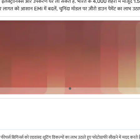
क्ट्रॉनिक्स और उपकरण घर ला सकते हैं. भारत के 4,000 शहरों में मौजूद 1.5 ला
 को आसान EMI में बदलें, चुनिंदा मॉडल पर ज़ीरो डाउन पेमेंट का लाभ उठाएं औ
चर्स बिगिनर्स को एडवांस्ड शूटिंग विकल्पों का लाभ उठाते हुए फोटोग्राफी सीखने में मदद करते है