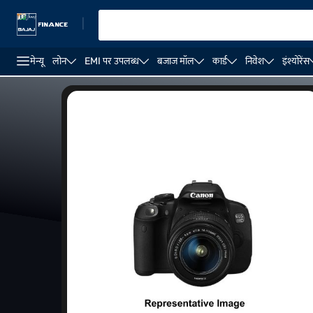
|
मेन्यू
लोन
EMI पर उपलब्ध
बजाज मॉल
कार्ड
निवेश
इंश्योरेंस
DSLR कैमरा
ऐक्शन कैमरा
Canon कैमरा
Nikon कैमरा