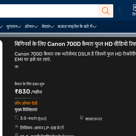
|
हिं
भुगतान
ऑफर
सेवाएं
बजाज फाइनेंस के बारे में
बिगिनर्स के लिए Canon 700D कैमरा फुल HD वीडियो रिकॉर
Canon 700D कैमरा एक भरोसेमंद DSLR है जिसमें फुल HD रिकॉर्डिंग 
EMI पर इसे घर लाएं.
कैमरा के लिए EMI शुरू
₹830
/महीना
लोन ऑफर देखें
मुख्य विशिष्टताएं
3.0-inch
डिस्प्ले
काला
कलर
लिथियम-आयन LP-E8
बैटरी