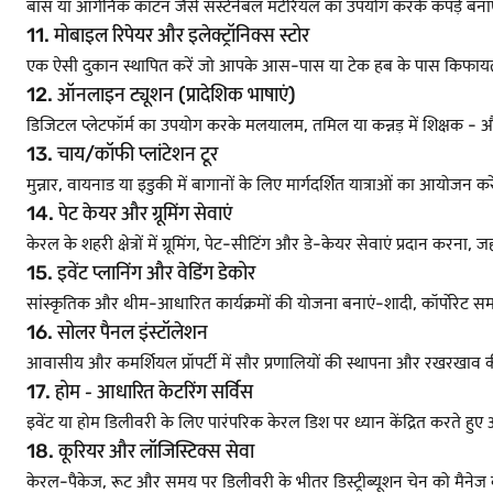
बांस या ऑर्गेनिक कॉटन जैसे सस्टेनेबल मटेरियल का उपयोग करके कपड़े बनाए
11. मोबाइल रिपेयर और इलेक्ट्रॉनिक्स स्टोर
एक ऐसी दुकान स्थापित करें जो आपके आस-पास या टेक हब के पास किफायती म
12. ऑनलाइन ट्यूशन (प्रादेशिक भाषाएं)
डिजिटल प्लेटफॉर्म का उपयोग करके मलयालम, तमिल या कन्नड़ में शिक्षक - और केर
13. चाय/कॉफी प्लांटेशन टूर
मुन्नार, वायनाड या इडुकी में बागानों के लिए मार्गदर्शित यात्राओं का आयोजन 
14. पेट केयर और ग्रूमिंग सेवाएं
केरल के शहरी क्षेत्रों में ग्रूमिंग, पेट-सीटिंग और डे-केयर सेवाएं प्रदान करना,
15. इवेंट प्लानिंग और वेडिंग डेकोर
सांस्कृतिक और थीम-आधारित कार्यक्रमों की योजना बनाएं-शादी, कॉर्पोरेट 
16. सोलर पैनल इंस्टॉलेशन
आवासीय और कमर्शियल प्रॉपर्टी में सौर प्रणालियों की स्थापना और रखरखाव की 
17. होम ‐ आधारित केटरिंग सर्विस
इवेंट या होम डिलीवरी के लिए पारंपरिक केरल डिश पर ध्यान केंद्रित करते 
18. कूरियर और लॉजिस्टिक्स सेवा
केरल-पैकेज, रूट और समय पर डिलीवरी के भीतर डिस्ट्रीब्यूशन चेन को मैने