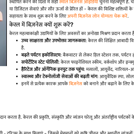
स्थापित करने की दिशा में सही
स्मॉल बिज़नेस आइडिया
चुनना महत्वपूर्ण है. 
या डिजिटल सेवाएं और सौर ऊर्जा से प्रेरित हों - केरल की विशिष्ट शक्तियो
सहायता के साथ शुरू करने के लिए
अपनी बिज़नेस लोन योग्यता चेक करें
.
केरल में बिज़नेस क्यों शुरू करें?
केरल महत्वाकांक्षी उद्यमियों के लिए अवसरों का अनोखा मिश्रण प्रदान करता ह
उच्च साक्षरता और उपभोक्ता जागरूकता
: केरल की शिक्षित आबादी विश
है.
बढ़ते पर्यटन इकोसिस्टम
: बैकवाटर से लेकर हिल स्टेशन तक, पर्यटन ह
सपोर्टेटिव स्टेट पॉलिसी
: केरल फाइनेंशियल स्कीम, वर्कशॉप और इन्क्
हैरिटेज और ऑर्गेनिक इनपुट तक पहुंच
: मसालों, आयुर्वेद, नारियल-आ
स्वास्थ्य और टेक्नोलॉजी सेवाओं की बढ़ती मांग
: आयुर्वेदिक स्पा, सोलर
इनमें से प्रत्येक कारक आपके
बिज़नेस
को बनाने और बढ़ाने के लिए के
 करता है. केरल की प्रकृति, संस्कृति और व्यंजन घरेलू और अंतर्राष्ट्रीय पर्यटकों क
ी ‐ टूरिज़्म के साथ मिलाएं - जिससे मेहमानों को कृषि जीवन और स्थानीय व्यंजनों क