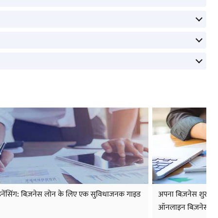
नेंसिंग: बिज़नेस लोन के लिए एक सुविधाजनक गाइड
अपना बिज़नेस शुरू क
ऑनलाइन बिज़नेस आ