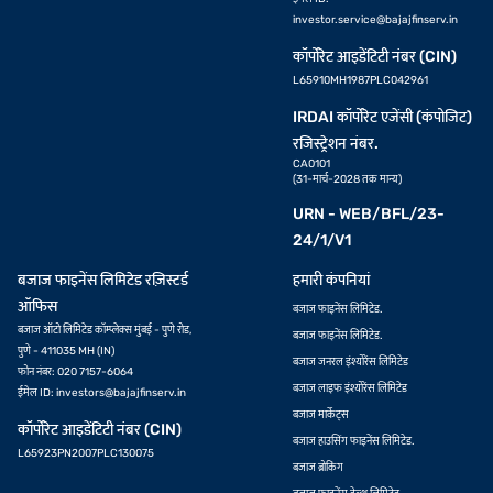
investor.service@bajajfinserv.in
कॉर्पोरेट आइडेंटिटी नंबर (CIN)
L65910MH1987PLC042961
IRDAI कॉर्पोरेट एजेंसी (कंपोजिट)
रजिस्ट्रेशन नंबर.
CA0101
(31-मार्च-2028 तक मान्य)
URN - WEB/BFL/23-
24/1/V1
बजाज फाइनेंस लिमिटेड रज़िस्टर्ड
हमारी कंपनियां
ऑफिस
बजाज फाइनेंस लिमिटेड.
बजाज ऑटो लिमिटेड कॉम्प्लेक्स मुंबई - पुणे रोड,
बजाज फाइनेंस लिमिटेड.
पुणे - 411035 MH (IN)
बजाज जनरल इंश्योरेंस लिमिटेड
फोन नंबर: 020 7157-6064
बजाज लाइफ इंश्योरेंस लिमिटेड
ईमेल ID:
investors@bajajfinserv.in
बजाज मार्केट्स
कॉर्पोरेट आइडेंटिटी नंबर (CIN)
बजाज हाउसिंग फाइनेंस लिमिटेड.
L65923PN2007PLC130075
बजाज ब्रोकिंग