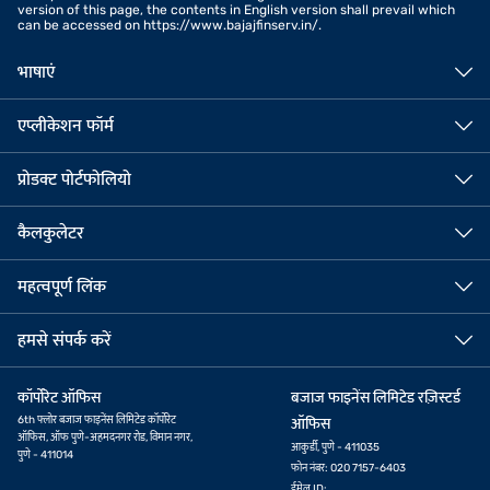
version of this page, the contents in English version shall prevail which
can be accessed on https://www.bajajfinserv.in/.
भाषाएं
एप्लीकेशन फॉर्म
प्रोडक्ट पोर्टफोलियो
कैलकुलेटर
महत्वपूर्ण लिंक
हमसे संपर्क करें
कॉर्पोरेट ऑफिस
बजाज फाइनेंस लिमिटेड रज़िस्टर्ड
6th फ्लोर बजाज फाइनेंस लिमिटेड कॉर्पोरेट
ऑफिस
ऑफिस, ऑफ पुणे-अहमदनगर रोड, विमान नगर,
आकुर्डी, पुणे - 411035
पुणे - 411014
फोन नंबर: 020 7157-6403
ईमेल ID: