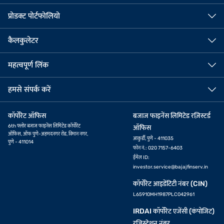
प्रोडक्ट पोर्टफोलियो
कैलकुलेटर
महत्वपूर्ण लिंक
हमसे संपर्क करें
कॉर्पोरेट ऑफिस
बजाज फाइनेंस लिमिटेड रज़िस्टर्ड
6th फ्लोर बजाज फाइनेंस लिमिटेड कॉर्पोरेट
ऑफिस
ऑफिस, ऑफ पुणे-अहमदनगर रोड, विमान नगर,
आकुर्डी, पुणे - 411035
पुणे - 411014
फोन नं.: 020 7157-6403
ईमेल ID:
investor.service@bajajfinserv.in
कॉर्पोरेट आइडेंटिटी नंबर (CIN)
L65910MH1987PLC042961
IRDAI कॉर्पोरेट एजेंसी (कंपोजिट)
रजिस्ट्रेशन नंबर.