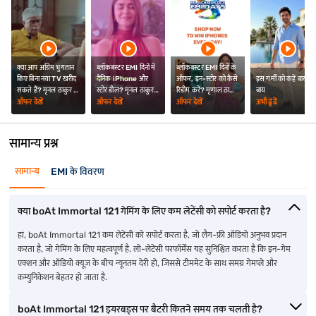
क्या आप अग्रिम भुगतान
ब्लॉकबस्टर EMI दिनों में
ब्लॉकबस्टर EMI दिनों के
किए बिना नया TV खरीद
दैनिक iPhone और
ऑफर, इन-स्टोर को कैसे
इस गर्मी को कहें बाय-
सकते हैं? मृनल ठाकुर ने
स्टोर डील? मृनल ठाकुर ने
रिडीम करें? मृणाल ठाकुर
बाय
दी जानकारी
दी जानकारी
ने आपको बताया
ऑफर देखें
ऑफर देखें
ऑफर देखें
अभी ढूंढें
सामान्य प्रश्न
सामान्य
EMI के विवरण
क्या boAt Immortal 121 गेमिंग के लिए कम लेटेंसी को सपोर्ट करता है?
हां, boAt Immortal 121 कम लेटेंसी को सपोर्ट करता है, जो लैग-फ्री ऑडियो अनुभव प्रदान
करता है, जो गेमिंग के लिए महत्वपूर्ण है. लो-लेटेंसी परफॉर्मेंस यह सुनिश्चित करता है कि इन-गेम
एक्शन और ऑडियो क्यूज़ के बीच न्यूनतम देरी हो, जिससे टीममेट के साथ समग्र गेमप्ले और
कम्युनिकेशन बेहतर हो जाता है.
boAt Immortal 121 इयरबड्स पर बैटरी कितने समय तक चलती है?