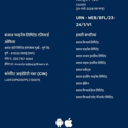
CA0101
(31-मार्च-2028 तक मान्य)
URN - WEB/BFL/23-
24/1/V1
बजाज फाइनेंस लिमिटेड रज़िस्टर्ड
हमारी कंपनियां
ऑफिस
बजाज फिनसर्व लिमिटेड.
बजाज ऑटो लिमिटेड कॉम्प्लेक्स मुंबई - पुणे रोड,
बजाज फाइनेंस लिमिटेड.
पुणे - 411035 महाराष्ट्र (भारत)
बजाज जनरल इंश्योरेंस लिमिटेड
फोन नं.: 020 7157-6064
बजाज लाइफ इंश्योरेंस लिमिटेड
ईमेल ID:
investors@bajajfinserv.in
बजाज मार्केट्स
कॉर्पोरेट आइडेंटिटी नंबर (CIN)
बजाज हाउसिंग फाइनेंस लिमिटेड.
L65923PN2007PLC130075
बजाज ब्रोकिंग
बजाज फिनसर्व हेल्थ लिमिटेड.
बजाज फिनसर्व एसेट मैनेजमेंट लिमिटेड.