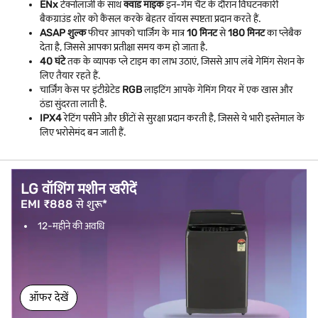
ENx
टेक्नोलॉजी के साथ
क्वाड माइक
इन-गेम चैट के दौरान विघटनकारी
बैकग्राउंड शोर को कैंसल करके बेहतर वॉयस स्पष्टता प्रदान करते हैं.
ASAP शुल्क
फीचर आपको चार्जिंग के मात्र
10 मिनट
से
180 मिनट
का प्लेबैक
देता है, जिससे आपका प्रतीक्षा समय कम हो जाता है.
40 घंटे
तक के व्यापक प्ले टाइम का लाभ उठाएं, जिससे आप लंबे गेमिंग सेशन के
लिए तैयार रहते हैं.
चार्जिंग केस पर इंटीग्रेटेड
RGB
लाइटिंग आपके गेमिंग गियर में एक खास और
ठंडा सुंदरता लाती है.
IPX4
रेटिंग पसीने और छींटों से सुरक्षा प्रदान करती है, जिससे ये भारी इस्तेमाल के
लिए भरोसेमंद बन जाती हैं.
LG वॉशिंग मशीन खरीदें
EMI ₹888 से शुरू*
12-महीने की अवधि
ऑफर देखें