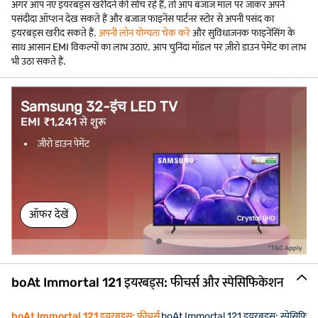
अगर आप नए इयरबड्स खरीदने की सोच रहे हैं, तो आप बजाज मॉल पर जाकर अपने
पसंदीदा ऑप्शन देख सकते हैं और बजाज फाइनेंस पार्टनर स्टोर से अपनी पसंद का
इयरबड्स खरीद सकते हैं.
अपनी लोन योग्यता चेक करें
और सुविधाजनक फाइनेंसिंग के
साथ आसान EMI विकल्पों का लाभ उठाएं. आप चुनिंदा मॉडल पर ज़ीरो डाउन पेमेंट का लाभ
भी उठा सकते हैं.
Samsung 32-इंच LED TV
EMI ₹1,241 से शुरू
ज़ीरो डाउन पेमेंट
ऑफर देखें
boAt Immortal 121 इयरबड्स: फीचर्स और स्पेसिफिकेशन
boAt Immortal 121 इयरबड्स: फीचर्स
boAt Immortal 121 इयरबड्स: स्पेसिफिक