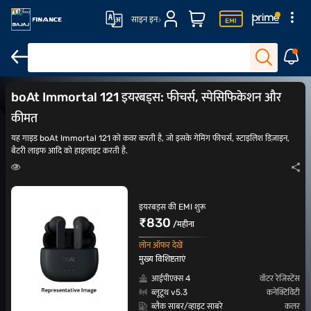
साइन इन
वॉटरप्रूफ इयरबड्स
स्पोर्ट्स इयरबड्स
इयरबड्स और हेडफोन पर ऑफर
ENC इय
boAt Immortal 121 इयरबड्स: फीचर्स, स्पेसिफिकेशन और
कीमत
यह गाइड boAt Immortal 121 को कवर करती है, जो इसके गेमिंग फीचर्स, स्टाइलिश डिज़ाइन,
बैटरी लाइफ आदि को हाइलाइट करती है.
इयरबड्स की EMI शुरू
₹830
/महीना
लोन ऑफर देखें
मुख्य विशिष्टताएं
आईपीएक्स 4
वॉटर रेजिस्टेंस
ब्लूटूथ v5.3
कनेक्टिविटी
ब्लैक साबर/व्हाइट साबरे
कलर