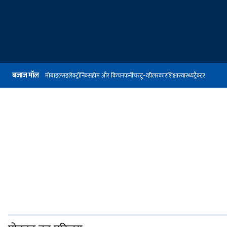
बजाज मॉल
मोबाइल्स
इलेक्ट्रॉनिक्स
होम और किचन
फर्नीचर
टू-व्हीलर
कार
शिक्षा
स्वास्थ्य
ट्रैक्टर