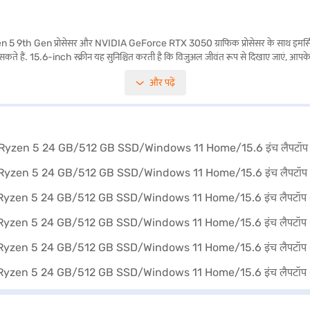
9th Gen प्रोसेसर और NVIDIA GeForce RTX 3050 ग्राफिक प्रोसेसर के साथ इमर्सिव
 सकते हैं. 15.6-inch स्क्रीन यह सुनिश्चित करती है कि विजुअल जीवंत रूप से दिखाए जाएं, आ
1 होम की शक्ति और दक्षता की सराहना करेंगे, जो एक यूज़र-फ्रेंडली इंटरफेस प्रदान करता है. यह ग
और पढ़ें
 पार्टनर स्टोर पर जाएं और Easy EMIs का लाभ उठाएं.