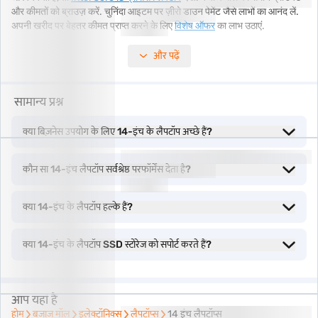
और कीमतों को ब्राउज़ करें. चुनिंदा आइटम पर ज़ीरो डाउन पेमेंट जैसे लाभों का आनंद लें.
अपनी खरीद पर बेहतर कीमत प्राप्त करने के लिए
विशेष ऑफर
का लाभ उठाएं.
और पढ़ें
सर्वश्रेष्ठ 14-इंच के लैपटॉप की विशेषताएं और स्पेसिफिकेशन
सामान्य प्रश्न
सर्वश्रेष्ठ 14-इंच के लैपटॉप सॉलिड परफॉर्मेंस के साथ-साथ कॉम्पैक्ट डिज़ाइन प्रदान
करते हैं. ये मॉडल पोर्टेबिलिटी और पावर चाहने वाले प्रोफेशनल और छात्रों के लिए उपयुक्त
हैं. सर्वश्रेष्ठ 14-इंच के लैपटॉप की कीमतों और कॉन्फिगरेशन की तुलना करने के लिए नीचे
क्या बिज़नेस उपयोग के लिए 14-इंच के लैपटॉप अच्छे हैं?
दिए गए टेबल का उपयोग करें.
कौन सा 14-इंच लैपटॉप सर्वश्रेष्ठ परफॉर्मेंस देता है?
1. स्क्रीन साइज़ और मोबिलिटी का परफेक्ट बैलेंस.
2. फुल HD या 2K डिस्प्ले के साथ स्लिम बेज़ेल.
क्या 14-इंच के लैपटॉप हल्के हैं?
3. फास्ट चार्ज सपोर्ट के साथ अच्छी बैटरी लाइफ.
4. प्रोडक्टिविटी के लिए हाई-परफॉर्मेंस प्रोसेसर.
क्या 14-इंच के लैपटॉप SSD स्टोरेज को सपोर्ट करते हैं?
5. हल्के लेकिन मजबूत बिल्ड क्वॉलिटी.
फीचर
विवरण
आप यहां हैं
होम
बजाज मॉल
इलेक्ट्रॉनिक्स
लैपटॉप्स
14 इंच लैपटॉप्स