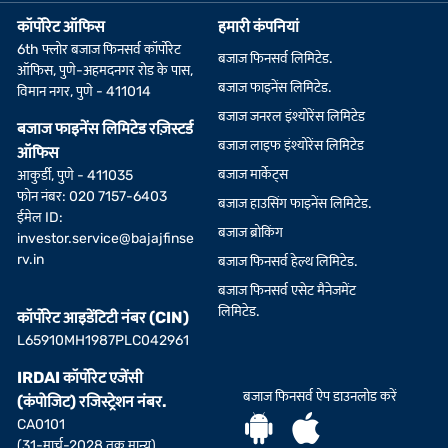
कॉर्पोरेट ऑफिस
हमारी कंपनियां
6th फ्लोर बजाज फिनसर्व कॉर्पोरेट
बजाज फिनसर्व लिमिटेड.
ऑफिस, पुणे-अहमदनगर रोड के पास,
बजाज फाइनेंस लिमिटेड.
विमान नगर, पुणे - 411014
बजाज जनरल इंश्योरेंस लिमिटेड
बजाज फाइनेंस लिमिटेड रज़िस्टर्ड
बजाज लाइफ इंश्योरेंस लिमिटेड
ऑफिस
बजाज मार्केट्स
आकुर्डी, पुणे - 411035
फोन नंबर: 020 7157-6403
बजाज हाउसिंग फाइनेंस लिमिटेड.
ईमेल ID:
बजाज ब्रोकिंग
investor.service@bajajfinse
rv.in
बजाज फिनसर्व हेल्थ लिमिटेड.
बजाज फिनसर्व एसेट मैनेजमेंट
लिमिटेड.
कॉर्पोरेट आइडेंटिटी नंबर (CIN)
L65910MH1987PLC042961
IRDAI कॉर्पोरेट एजेंसी
बजाज फिनसर्व ऐप डाउनलोड करें
(कंपोजिट) रजिस्ट्रेशन नंबर.
CA0101
(31-मार्च-2028 तक मान्य)