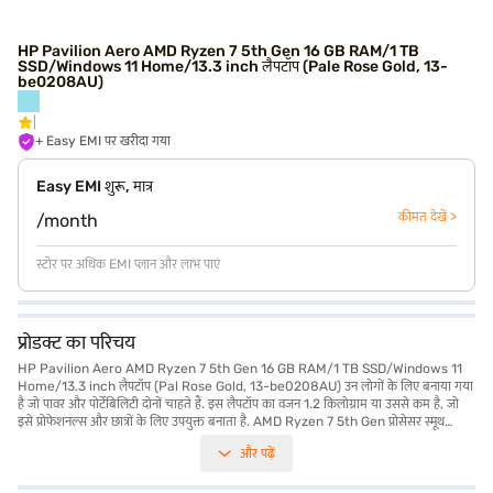
HP Pavilion Aero AMD Ryzen 7 5th Gen 16 GB RAM/1 TB
SSD/Windows 11 Home/13.3 inch लैपटॉप (Pale Rose Gold, 13-
be0208AU)
+ Easy EMI पर खरीदा गया
Easy EMI शुरू, मात्र
कीमत देखें >
/month
स्टोर पर अधिक EMI प्लान और लाभ पाएं
प्रोडक्ट का परिचय
HP Pavilion Aero AMD Ryzen 7 5th Gen 16 GB RAM/1 TB SSD/Windows 11
Home/13.3 inch लैपटॉप (Pal Rose Gold, 13-be0208AU) उन लोगों के लिए बनाया गया
है जो पावर और पोर्टेबिलिटी दोनों चाहते हैं. इस लैपटॉप का वजन 1.2 किलोग्राम या उससे कम है, जो
इसे प्रोफेशनल्स और छात्रों के लिए उपयुक्त बनाता है. AMD Ryzen 7 5th Gen प्रोसेसर स्मूथ
मल्टीटास्किंग और कुशल परफॉर्मेंस सुनिश्चित करता है, जिसमें इंट्यूटिव्स यूज़र एक्सपीरियंस के लिए
और पढ़ें
Windows 11 Home है. आप इसके 1920 x 1200 पिक्सेल डिस्प्ले पर क्रिस्प विजुअल का आनंद
ले सकते हैं. 1 TB SSD पर्याप्त स्टोरेज और तेज़ डेटा एक्सेस प्रदान करती है, जबकि 16 GB RAM
ज़्यादा मांग वाले एप्लीकेशन के साथ भी निर्बाध ऑपरेशन सुनिश्चित करती है. यह HP Pavilion Aero