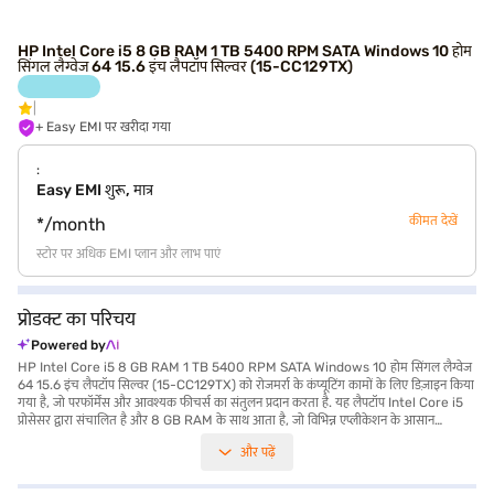
HP Intel Core i5 8 GB RAM 1 TB 5400 RPM SATA Windows 10 होम
सिंगल लैग्वेज 64 15.6 इंच लैपटॉप सिल्वर (15-CC129TX)
+ Easy EMI पर खरीदा गया
:
Easy EMI शुरू, मात्र
कीमत देखें
*/month
स्टोर पर अधिक EMI प्लान और लाभ पाएं
प्रोडक्ट का परिचय
Powered by
HP Intel Core i5 8 GB RAM 1 TB 5400 RPM SATA Windows 10 होम सिंगल लैग्वेज
64 15.6 इंच लैपटॉप सिल्वर (15-CC129TX) को रोजमर्रा के कंप्यूटिंग कामों के लिए डिज़ाइन किया
गया है, जो परफॉर्मेंस और आवश्यक फीचर्स का संतुलन प्रदान करता है. यह लैपटॉप Intel Core i5
प्रोसेसर द्वारा संचालित है और 8 GB RAM के साथ आता है, जो विभिन्न एप्लीकेशन के आसान
मल्टीटास्किंग और कुशल हैंडलिंग को सुनिश्चित करता है. 1TB हार्ड डिस्क आपकी फाइलों, डॉक्यूमेंट
और पढ़ें
और मल्टीमीडिया कंटेंट के लिए पर्याप्त स्टोरेज स्पेस प्रदान करता है. 15.6-inch स्क्रीन के साथ, यह
लैपटॉप काम और मनोरंजन के लिए आरामदायक व्यूइंग एक्सपीरियंस प्रदान करता है. 1.2 किलोग्राम या
उससे कम वजन, यह पोर्टेबल और इसे ले जाना भी आसान है. विंडोज 10 होम सिंगल लैंगवेज 64 के