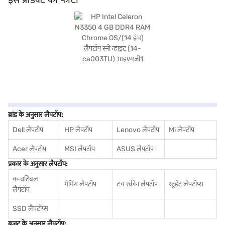
के लिए परफेक्ट है. यह लैपटॉप छात्रों, यात्रियों और on-the-go प्रोडक्टिविटी के लिए भरोसेमंद
डिवाइस की आवश्यकता वाले किसी भी व्यक्ति के लिए उपयुक्त है. इसकी ज़रूरी विशेषताओं और
पोर्टेबिलिटी का कॉम्बिनेशन इसे एक व्यावहारिक विकल्प बनाता है. खरीदारी करने के लिए बजाज
फाइनेंस पर विकल्पों के बारे में जानें या पार्टनर स्टोर पर जाएं और Easy EMIs का लाभ उठाएं.
ब्रांड के अनुसार लैपटॉप:
Dell लैपटॉप
HP लैपटॉप
Lenovo लैपटॉप
Mi लैपटॉप
Acer लैपटॉप
MSI लैपटॉप
ASUS लैपटॉप
प्रकार के अनुसार लैपटॉप:
कन्वर्टिबल
गेमिंग लैपटॉप
टच स्क्रीन लैपटॉप
स्टूडेंट लैपटॉप्स
लैपटॉप
SSD लैपटॉप्स
बजट के अनुसार लैपटॉप: