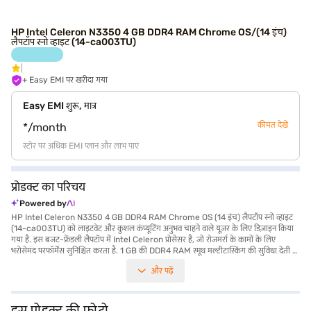
HP Intel Celeron N3350 4 GB DDR4 RAM Chrome OS/(14 इंच)
लैपटॉप स्नो व्हाइट (14-ca003TU)
+ Easy EMI पर खरीदा गया
Easy EMI शुरू, मात्र
कीमत देखें
*/month
स्टोर पर अधिक EMI प्लान और लाभ पाएं
प्रोडक्ट का परिचय
Powered by
HP Intel Celeron N3350 4 GB DDR4 RAM Chrome OS (14 इंच) लैपटॉप स्नो व्हाइट
(14-ca003TU) को लाइटवेट और कुशल कंप्यूटिंग अनुभव चाहने वाले यूज़र के लिए डिज़ाइन किया
गया है. इस बजट-फ्रेंडली लैपटॉप में Intel Celeron प्रोसेसर है, जो रोजमर्रा के कामों के लिए
भरोसेमंद परफॉर्मेंस सुनिश्चित करता है. 1 GB की DDR4 RAM स्मूथ मल्टीटास्किंग की सुविधा देती है,
जबकि 64 GB SSD हार्ड डिस्क आपकी ज़रूरी फाइलों और एप्लीकेशन के लिए पर्याप्त स्टोरेज प्रदान
और पढ़ें
करती है. इसकी 14-इंच स्क्रीन आरामदायक देखने का अनुभव प्रदान करती है, जो इसे काम और
मनोरंजन दोनों के लिए आदर्श बनाती है. 1.2 KG या उससे कम वजन वाला यह लैपटॉप बहुत पोर्टेबल है,
जिससे आप कहीं भी इसे आसानी से अपने साथ ले जा सकते हैं. क्रोम OS एक सुव्यवस्थित और सुरक्षित
यूज़र अनुभव प्रदान करता है, जो मुख्य रूप से वेब-आधारित एप्लीकेशन के साथ काम करने वाले लोगों
इस प्रोडक्ट की फोटो