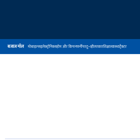
बजाज मॉल
मोबाइल्स
इलेक्ट्रॉनिक्स
होम और किचन
फर्नीचर
टू-व्हीलर
कार
शिक्षा
स्वास्थ्य
ट्रैक्टर