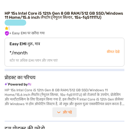
HP 15s Intel Core i5 12th Gen 8 GB RAM/512 GB SSD/Windows
11 Home/15.6 inch लैपटॉप (नैचुरल सिल्वर, 15s-fq5111TU)
+ Easy EMI पर खरीदा गया
Easy EMI शुरू, मात्र
कीमत देखें
*/month
स्टोर पर अधिक EMI प्लान और लाभ पाएं
प्रोडक्ट का परिचय
Powered by
HP 15s Intel Core i5 12th Gen 8 GB RAM/512 GB SSD/Windows 11
Home/15.6 inch लैपटॉप (नैचुरल सिल्वर, 15s-fq5111TU) को रोजमर्रा के उपयोग, प्रोसेसिंग
और मल्टीटास्किंग के लिए डिज़ाइन किया गया है. इस लैपटॉप में Intel Core i5 12th Gen प्रोसेसर
और Windows 11 होम ऑपरेटिंग सिस्टम है, जो स्मूथ और कुशल यूज़र एक्सपीरियंस प्रदान करता है.
1920 x 1080 पिक्सेल रिज़ोल्यूशन वाली 15.6-inch डिस्प्ले स्पष्ट विजुअल सुनिश्चित करती है,
और पढ़ें
जिससे यह काम और मनोरंजन दोनों के लिए उपयुक्त हो जाती है. लैपटॉप में 8 GB RAM और तेज़ 512
GB SSD है, जो क्विक डेटा एक्सेस और पर्याप्त स्टोरेज के लिए है. 1.2 किलोग्राम या उससे कम वजन,
यह परफॉर्मेंस के साथ पोर्टेबिलिटी का मिश्रण करता है. HP 15s Intel Core i5 लैपटॉप उन लोगों के
लिए आदर्श है जिन्हें प्रोसेसिंग और मल्टीटास्किंग के लिए एक भरोसेमंद मशीन की आवश्यकता है. यह
इस प्रोडक्ट की फोटो