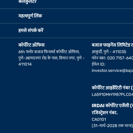
कैलकुलेटर
महत्वपूर्ण लिंक
हमसे संपर्क करें
कॉर्पोरेट ऑफिस
बजाज फाइनेंस लिमिटेड र
6th फ्लोर बजाज फिनसर्व कॉर्पोरेट ऑफिस,
आकुर्डी, पुणे - 411035
पुणे-अहमदनगर रोड के पास, विमान नगर, पुणे -
फोन नंबर: 020 7157-64
411014
ईमेल ID:
investor.service@baja
कॉर्पोरेट आइडेंटिटी नंबर
L65910MH1987PLC0
IRDAI कॉर्पोरेट एजेंसी 
रजिस्ट्रेशन नंबर.
CA0101
(31-मार्च-2028 तक मान्य)