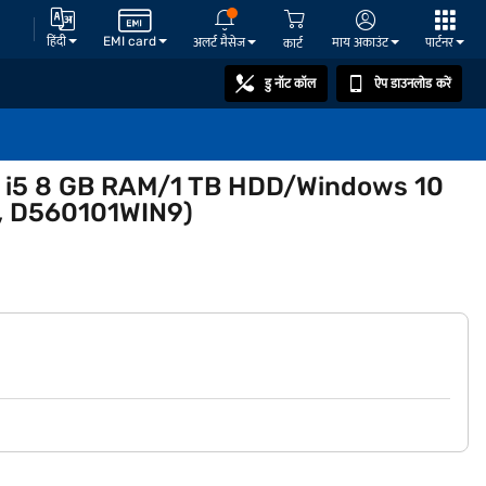
हिंदी
EMI card
अलर्ट मैसेज
माय अकाउंट
पार्टनर
कार्ट
डु नॉट कॉल
ऐप डाउनलोड करें
re i5 8 GB RAM/1 TB HDD/Windows 10
er, D560101WIN9)