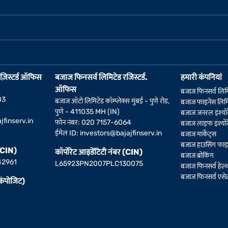
ज़िस्टर्ड ऑफिस
बजाज फिनसर्व लिमिटेड रजिस्टर्ड.
हमारी कंपनियां
ऑफिस
बजाज फिनसर्व लिम
03
बजाज ऑटो लिमिटेड कॉम्प्लेक्स मुंबई - पुणे रोड,
बजाज फाइनेंस लिमि
पुणे - 411035 MH (IN)
बजाज जनरल इंश्योर
jfinserv.in
फोन नंबर: 020 7157-6064
बजाज लाइफ इंश्योर
ईमेल ID:
investors@bajajfinserv.in
बजाज मार्केट्स
बजाज हाउसिंग फाइन
 (CIN)
कॉर्पोरेट आइडेंटिटी नंबर (CIN)
बजाज ब्रोकिंग
42961
L65923PN2007PLC130075
बजाज फिनसर्व हेल्
बजाज फिनसर्व एसेट 
(कंपोजिट)