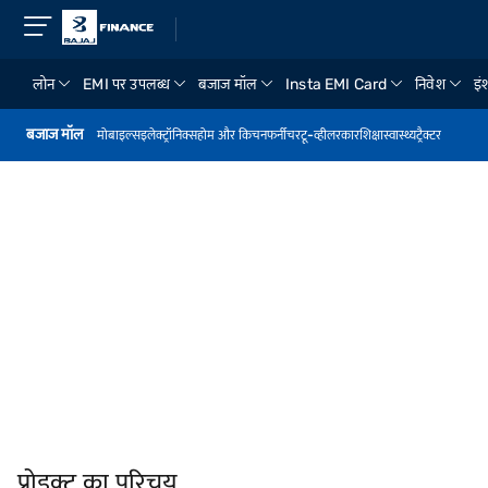
लोन
EMI पर उपलब्ध
बजाज मॉल
Insta EMI Card
निवेश
इंश
बजाज मॉल
मोबाइल्स
इलेक्ट्रॉनिक्स
होम और किचन
फर्नीचर
टू-व्हीलर
कार
शिक्षा
स्वास्थ्य
ट्रैक्टर
प्रोडक्ट का परिचय