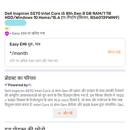
Dell Inspiron 5570 Intel Core i5 8th Gen 8 GB RAM/1 TB
HDD/Windows 10 Home/15.6 इंच लैपटॉप (सिल्वर, B560139WIN9)
+ Easy EMI पर खरीदा गया
Easy EMI शुरू, मात्र
कीमत देखें
*/month
स्टोर पर अधिक EMI प्लान और लाभ पाएं
प्रोडक्ट का परिचय
Powered by
Dell Inspiron 5570 Intel Core i5 8th Gen को दक्षता और स्टाइल के साथ आपकी रोजमर्रा
की कंप्यूटिंग आवश्यकताओं को पूरा करने के लिए डिज़ाइन किया गया है. इस सिल्वर लैपटॉप में 1920
x 1080 पिक्सल के रिज़ोल्यूशन के साथ 15.6-inch डिस्प्ले है, जो काम और मनोरंजन के लिए स्पष्ट
विजुअल प्रदान करता है. Intel Core i5 8th Gen प्रोसेसर और 8GB RAM द्वारा संचालित, Dell
Inspiron 5570 स्मूथ मल्टीटास्किंग और रिस्पॉन्सिव परफॉर्मेंस सुनिश्चित करता है. यह आपकी
और पढ़ें
फाइलों और डॉक्यूमेंट के पर्याप्त स्टोरेज के लिए 1 TB HDD के साथ आता है. Windows 10 होम के
साथ पहले से इंस्टॉल आपको एक जाना-माना और यूज़र-फ्रेंडली ऑपरेटिंग सिस्टम मिलता है. 1.2
किलोग्राम या उससे कम वजन वाला यह लैपटॉप काफी पोर्टेबल है, जो इसे छात्रों और प्रोफेशनल के लिए
आदर्श बनाता है. Dell Inspiron 5570 उन लोगों के लिए एक भरोसेमंद विकल्प है जो लैपटॉप में
इस प्रोडक्ट की फोटो