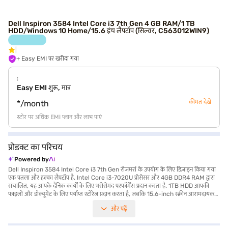
Dell Inspiron 3584 Intel Core i3 7th Gen 4 GB RAM/1 TB
HDD/Windows 10 Home/15.6 इंच लैपटॉप (सिल्वर, C563012WIN9)
+ Easy EMI पर खरीदा गया
:
Easy EMI शुरू, मात्र
कीमत देखें
*/month
स्टोर पर अधिक EMI प्लान और लाभ पाएं
प्रोडक्ट का परिचय
Powered by
Dell Inspiron 3584 Intel Core i3 7th Gen रोजमर्रा के उपयोग के लिए डिज़ाइन किया गया
एक पतला और हल्का लैपटॉप है. Intel Core i3-7020U प्रोसेसर और 4GB DDR4 RAM द्वारा
संचालित, यह आपके दैनिक कार्यों के लिए भरोसेमंद परफॉर्मेंस प्रदान करता है. 1TB HDD आपकी
फाइलों और डॉक्यूमेंट के लिए पर्याप्त स्टोरेज प्रदान करता है, जबकि 15.6-inch स्क्रीन आरामदायक
व्यूइंग एक्सपीरियंस प्रदान करती है. पोर्टेबल और फंक्शनल डिवाइस चाहने वाले छात्रों और प्रोफेशनल के
और पढ़ें
लिए आदर्श, Dell Inspiron 3584 Windows 10 होम प्री-इंस्टॉल्ड के साथ आता है, जो बॉक्स से
बाहर यूज़र-फ्रेंडली अनुभव सुनिश्चित करता है. अपने स्लीक सिल्वर फिनिश और लाइटवेट डिज़ाइन (1.2
KG या उससे कम) के साथ, यह लैपटॉप ले जाना आसान है, जो इसे on-the-go प्रोडक्टिविटी के लिए