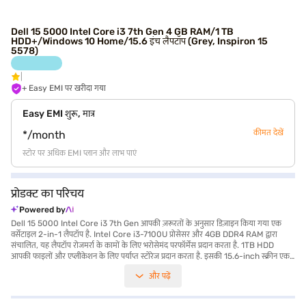
Dell 15 5000 Intel Core i3 7th Gen 4 GB RAM/1 TB
HDD+/Windows 10 Home/15.6 इंच लैपटॉप (Grey, Inspiron 15
5578)
+ Easy EMI पर खरीदा गया
Easy EMI शुरू, मात्र
कीमत देखें
*/month
स्टोर पर अधिक EMI प्लान और लाभ पाएं
प्रोडक्ट का परिचय
Powered by
Dell 15 5000 Intel Core i3 7th Gen आपकी ज़रूरतों के अनुसार डिज़ाइन किया गया एक
वर्सेटाइल 2-in-1 लैपटॉप है. Intel Core i3-7100U प्रोसेसर और 4GB DDR4 RAM द्वारा
संचालित, यह लैपटॉप रोजमर्रा के कामों के लिए भरोसेमंद परफॉर्मेंस प्रदान करता है. 1TB HDD
आपकी फाइलों और एप्लीकेशन के लिए पर्याप्त स्टोरेज प्रदान करता है. इसकी 15.6-inch स्क्रीन एक
आरामदायक देखने का अनुभव प्रदान करती है, चाहे आप डॉक्यूमेंट पर काम कर रहे हों या वीडियो
और पढ़ें
स्ट्रीमिंग कर रहे हों. 1.2 किलोग्राम या उससे कम वजन, इसे ले जाना आसान है, जिससे यह on-the-
go उत्पादकता के लिए आदर्श बन जाता है. Windows 10 होम के साथ, आपको एक परिचित और
यूज़र-फ्रेंडली ऑपरेटिंग सिस्टम मिलता है. Inspiron 15 5578 उन छात्रों और प्रोफेशनलों के लिए