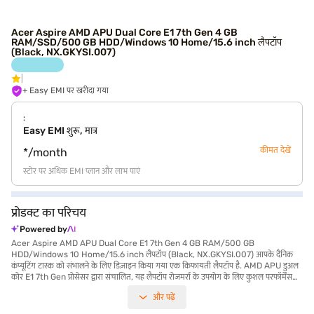
Acer Aspire AMD APU Dual Core E1 7th Gen 4 GB
RAM/SSD/500 GB HDD/Windows 10 Home/15.6 inch लैपटॉप
(Black, NX.GKYSI.007)
+ Easy EMI पर खरीदा गया
:
Easy EMI शुरू, मात्र
कीमत देखें
*/month
स्टोर पर अधिक EMI प्लान और लाभ पाएं
प्रोडक्ट का परिचय
Powered by
Acer Aspire AMD APU Dual Core E1 7th Gen 4 GB RAM/500 GB
HDD/Windows 10 Home/15.6 inch लैपटॉप (Black, NX.GKYSI.007) आपके दैनिक
कंप्यूटिंग टास्क को संभालने के लिए डिज़ाइन किया गया एक किफायती लैपटॉप है. AMD APU डुअल
कोर E1 7th Gen प्रोसेसर द्वारा संचालित, यह लैपटॉप रोजमर्रा के उपयोग के लिए कुशल परफॉर्मेंस
सुनिश्चित करता है. 15.6-inch डिस्प्ले, 1366 x 768 पिक्सल के रिज़ोल्यूशन के साथ, काम और
और पढ़ें
मनोरंजन दोनों के लिए उपयुक्त स्पष्ट विजुअल प्रदान करती है. 4 GB RAM के साथ, यह स्मूथ
मल्टीटास्किंग की अनुमति देता है, जबकि 500 GB HDD आपकी आवश्यक फाइलों और एप्लीकेशन