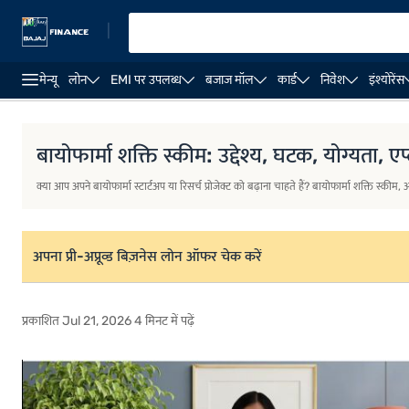
|
मेन्यू
लोन
EMI पर उपलब्ध
बजाज मॉल
कार्ड
निवेश
इंश्योरेंस
बिज़नेस लोन
बिज़नेस लोन की ब्याज दर
बिज़नेस लोन EMI कैलकु
बायोफार्मा शक्ति स्कीम: उद्देश्य, घटक, योग्यता, ए
क्या आप अपने बायोफार्मा स्टार्टअप या रिसर्च प्रोजेक्ट को बढ़ाना चाहते हैं? बायोफार्मा शक्ति स्कीम
अपना प्री-अप्रूव्ड बिज़नेस लोन ऑफर चेक करें
प्रकाशित Jul 21, 2026 4 मिनट में पढ़ें