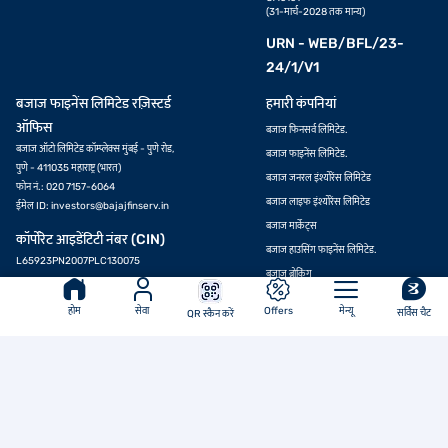
(31-मार्च-2028 तक मान्य)
URN - WEB/BFL/23-
24/1/V1
बजाज फाइनेंस लिमिटेड रज़िस्टर्ड
हमारी कंपनियां
ऑफिस
बजाज फिनसर्व लिमिटेड.
बजाज ऑटो लिमिटेड कॉम्प्लेक्स मुंबई - पुणे रोड,
बजाज फाइनेंस लिमिटेड.
पुणे - 411035 महाराष्ट्र (भारत)
बजाज जनरल इंश्योरेंस लिमिटेड
फोन नं.: 020 7157-6064
बजाज लाइफ इंश्योरेंस लिमिटेड
ईमेल ID:
investors@bajajfinserv.in
योग्यता जानें
बजाज मार्केट्स
कॉर्पोरेट आइडेंटिटी नंबर (CIN)
बजाज हाउसिंग फाइनेंस लिमिटेड.
L65923PN2007PLC130075
बजाज ब्रोकिंग
बजाज फिनसर्व हेल्थ लिमिटेड.
होम
सेवा
Offers
मेन्यू
सर्विस चैट
QR स्कैन करें
बजाज फिनसर्व एसेट मैनेजमेंट लिमिटेड.
ऐप डाउनलोड करें