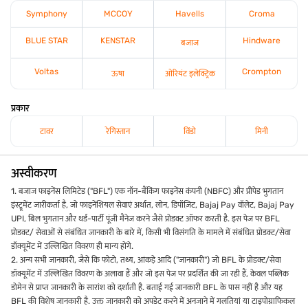
Symphony
MCCOY
Havells
Croma
BLUE STAR
KENSTAR
Hindware
बजाज
Voltas
Crompton
ऊषा
ओरियंट इलेक्ट्रिक
प्रकार
टावर
रेगिस्तान
विंडो
मिनी
अस्वीकरण
1. बजाज फाइनेंस लिमिटेड ("BFL") एक नॉन-बैंकिंग फाइनेंस कंपनी (NBFC) और प्रीपेड भुगतान
इंस्ट्रूमेंट जारीकर्ता है, जो फाइनेंशियल सेवाएं अर्थात, लोन, डिपॉज़िट, Bajaj Pay वॉलेट, Bajaj Pay
UPI, बिल भुगतान और थर्ड-पार्टी पूंजी मैनेज करने जैसे प्रोडक्ट ऑफर करती है. इस पेज पर BFL
प्रोडक्ट/ सेवाओं से संबंधित जानकारी के बारे में, किसी भी विसंगति के मामले में संबंधित प्रोडक्ट/सेवा
डॉक्यूमेंट में उल्लिखित विवरण ही मान्य होंगे.
2. अन्य सभी जानकारी, जैसे कि फोटो, तथ्य, आंकड़े आदि ("जानकारी") जो BFL के प्रोडक्ट/सेवा
डॉक्यूमेंट में उल्लिखित विवरण के अलावा हैं और जो इस पेज पर प्रदर्शित की जा रही हैं, केवल पब्लिक
डोमेन से प्राप्त जानकारी के सारांश को दर्शाती है. बताई गई जानकारी BFL के पास नहीं है और यह
BFL की विशेष जानकारी है. उक्त जानकारी को अपडेट करने में अनजाने में गलतियां या टाइपोग्राफिकल