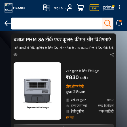
साइन इन
आउटडोर एयर कूलर
Symphony एयर कूलर्स
Symphony टावर एयर कूलर्स
बजाज PHM 36 टॉर्क एयर कूलर: कीमत और विशेषताएं
छोटे कमरों में स्थिर कूलिंग के लिए 36-लीटर टैंक के साथ बजाज PMH 36 टॉर्क देखें.
एयर कूलर के लिए EMI शुरू
₹830
/महीना
लोन ऑफर देखें
मुख्य विशिष्टताएं
पर्सनल कूलर
प्रकार
उच्च एयरफ्लो
एयर डिलीवरी
डेली कूलिंग
फंक्शनालिटी
और देखें