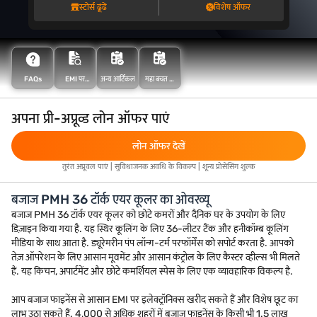
स्टोर्स ढूंढें
विशेष ऑफर
FAQs
EMI पर
अन्य आर्टिकल
महा बचत के
खरीदारी करें
साथ अधिक
बचत करें
अपना प्री-अप्रूव्ड लोन ऑफर पाएं
लोन ऑफर देखें
तुरंत अप्रूवल पाएं | सुविधाजनक अवधि के विकल्प | शून्य प्रोसेसिंग शुल्क
बजाज PMH 36 टॉर्क एयर कूलर का ओवरव्यू
बजाज PMH 36 टॉर्क एयर कूलर को छोटे कमरों और दैनिक घर के उपयोग के लिए
डिज़ाइन किया गया है. यह स्थिर कूलिंग के लिए 36-लीटर टैंक और हनीकॉम्ब कूलिंग
मीडिया के साथ आता है. ड्यूरेमरीन पंप लॉन्ग-टर्म परफॉर्मेंस को सपोर्ट करता है. आपको
तेज़ ऑपरेशन के लिए आसान मूवमेंट और आसान कंट्रोल के लिए कैस्टर व्हील्स भी मिलते
हैं. यह किचन, अपार्टमेंट और छोटे कमर्शियल स्पेस के लिए एक व्यावहारिक विकल्प है.
आप बजाज फाइनेंस से आसान EMI पर इलेक्ट्रॉनिक्स खरीद सकते हैं और विशेष छूट का
लाभ उठा सकते हैं. 4,000 से अधिक शहरों में बजाज फाइनेंस के किसी भी 1.5 लाख