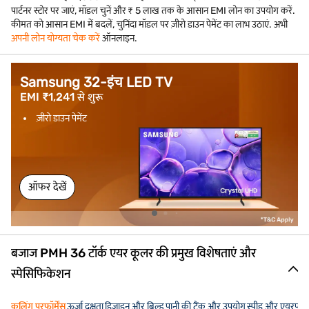
पार्टनर स्टोर पर जाएं, मॉडल चुनें और ₹ 5 लाख तक के आसान EMI लोन का उपयोग करें.
कीमत को आसान EMI में बदलें, चुनिंदा मॉडल पर ज़ीरो डाउन पेमेंट का लाभ उठाएं. अभी
अपनी लोन योग्यता चेक करें
ऑनलाइन.
Samsung 32-इंच LED TV
EMI ₹1,241 से शुरू
ज़ीरो डाउन पेमेंट
ऑफर देखें
बजाज PMH 36 टॉर्क एयर कूलर की प्रमुख विशेषताएं और
स्पेसिफिकेशन
कूलिंग परफॉर्मेंस
ऊर्जा दक्षता
डिजाइन और बिल्ड
पानी की टैंक और उपयोग
स्पीड और एयरफ्लो 