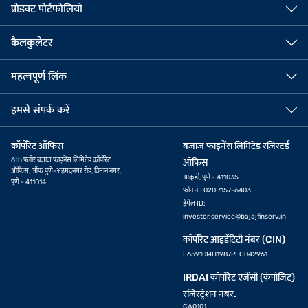
प्रोडक्ट पोर्टफोलियो
कैलकुलेटर
महत्वपूर्ण लिंक
हमसे संपर्क करें
कॉर्पोरेट ऑफिस
बजाज फाइनेंस लिमिटेड रज़िस्टर्ड
6th फ्लोर बजाज फाइनेंस लिमिटेड कॉर्पोरेट
ऑफिस
ऑफिस, ऑफ पुणे-अहमदनगर रोड, विमान नगर,
आकुर्डी, पुणे - 411035
पुणे - 411014
फोन नं.: 020 7157-6403
ईमेल ID:
investor.service@bajajfinserv.in
कॉर्पोरेट आइडेंटिटी नंबर (CIN)
L65910MH1987PLC042961
IRDAI कॉर्पोरेट एजेंसी (कंपोजिट)
रजिस्ट्रेशन नंबर.
CA0101