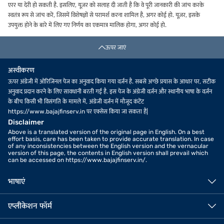
एरर या देरी हो सकती है. इसलिए, यूज़र को सलाह दी जाती है कि वे पूरी जानकारी की जांच करके
स्वतंत्र रूप से जांच करें, जिसमें विशेषज्ञों से परामर्श करना शामिल है, अगर कोई हो. यूज़र, इसके
उपयुक्त होने के बारे में लिए गए निर्णय का एकमात्र मालिक होगा, अगर कोई हो.
ऊपर जाएं
अस्वीकरण
ऊपर अंग्रेजी में ओरिजिनल पेज का अनुवाद किया गया वर्ज़न है. सबसे अच्छे प्रयास के आधार पर, सटीक
अनुवाद प्रदान करने के लिए सावधानी बरती गई है. इस पेज के अंग्रेजी वर्ज़न और स्थानीय भाषा के वर्ज़न
के बीच किसी भी विसंगति के मामले में, अंग्रेजी वर्ज़न में मौजूद कंटेंट
https://www.bajajfinserv.in पर एक्सेस किया जा सकता है|
Disclaimer
Above is a translated version of the original page in English. On a best
effort basis, care has been taken to provide accurate translation. In case
of any inconsistencies between the English version and the vernacular
version of this page, the contents in English version shall prevail which
can be accessed on https://www.bajajfinserv.in/.
भाषाएं
एप्लीकेशन फॉर्म