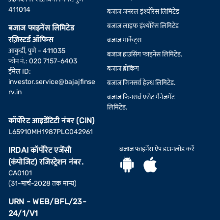
411014
बजाज जनरल इंश्योरेंस लिमिटेड
बजाज लाइफ इंश्योरेंस लिमिटेड
बजाज फाइनेंस लिमिटेड
रज़िस्टर्ड ऑफिस
बजाज मार्केट्स
आकुर्डी, पुणे - 411035
बजाज हाउसिंग फाइनेंस लिमिटेड.
फोन नं.: 020 7157-6403
बजाज ब्रोकिंग
ईमेल ID:
investor.service@bajajfinse
बजाज फिनसर्व हेल्थ लिमिटेड.
rv.in
बजाज फिनसर्व एसेट मैनेजमेंट
लिमिटेड.
कॉर्पोरेट आइडेंटिटी नंबर (CIN)
L65910MH1987PLC042961
बजाज फाइनेंस ऐप डाउनलोड करें
IRDAI कॉर्पोरेट एजेंसी
(कंपोजिट) रजिस्ट्रेशन नंबर.
CA0101
(31-मार्च-2028 तक मान्य)
URN - WEB/BFL/23-
24/1/V1